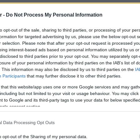
r -
Do Not Process My Personal Information
to opt-out of the sale, sharing to third parties, or processing of your per
formation for targeted advertising by us, please use the below opt-out s
r selection. Please note that after your opt-out request is processed y
eing interest-based ads based on personal information utilized by us or
disclosed to third parties prior to your opt-out. You may separately opt-
losure of your personal information by third parties on the IAB’s list of
. This information may also be disclosed by us to third parties on the
IA
Participants
that may further disclose it to other third parties.
ΑΛΙΜΟΣ
 that this website/app uses one or more Google services and may gath
Πάρις: Το ροκ στόρι πίσω από το καλύτερο
including but not limited to your visit or usage behaviour. You may click 
σουβλάκι στον Άλιμο
 to Google and its third-party tags to use your data for below specifi
ogle consent section.
l Data Processing Opt Outs
o opt-out of the Sharing of my personal data.