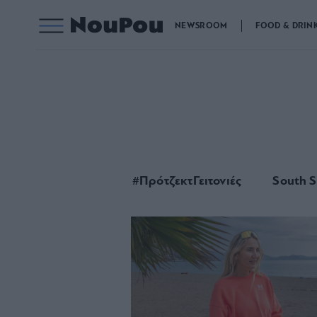
NEWSROOM
FOOD & DRIN
#ΠρότζεκτΓειτονιές
South S