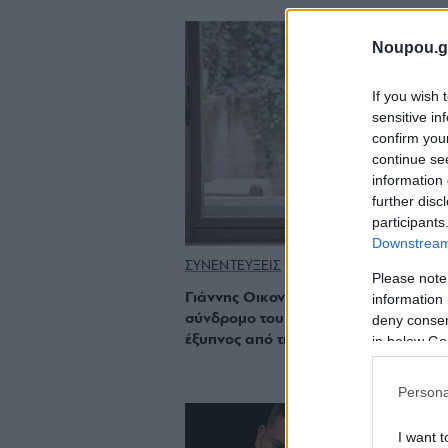
Noupou.g
If you wish 
sensitive in
confirm you
continue se
information 
further disc
participants
Downstream 
ΣΥΝΕΝΤΕΥΞΕΙΣ
Please note
Γιάννης Οικονομίδης: «Υπάρχει το
information 
σύνδρομο του θεατή που νιώθει πιο
deny consent
έξυπνος από την ταινία»
in below Go
Persona
I want t