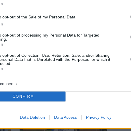
In
o opt-out of the Sale of my Personal Data.
In
to opt-out of processing my Personal Data for Targeted
ing.
In
o opt-out of Collection, Use, Retention, Sale, and/or Sharing
ΜΠΑΣΚΕΤ
ersonal Data that Is Unrelated with the Purposes for which it
lected.
ίστας
Κώστας Σορώτος: «Το Φάληρο με έμαθε
In
ι στη
να κάνω τα πιο τρελά όνειρα»
consents
CONFIRM
Data Deletion
Data Access
Privacy Policy