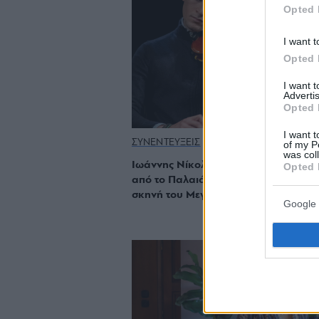
Opted 
I want t
Opted 
I want 
Advertis
Opted 
I want t
ΣΥΝΕΝΤΕΥΞΕΙΣ
of my P
was col
Ιωάννης Νίκολης: Ο 23χρονος βιολον
Opted 
από το Παλαιό Φάληρο που ανεβαίνε
σκηνή του Μεγάρου Μουσικής
Google 