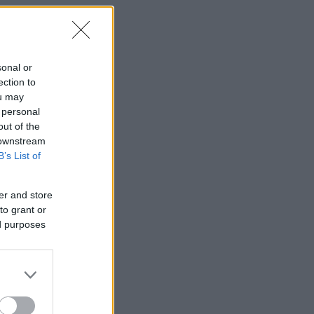
sonal or
ection to
ou may
 personal
out of the
 downstream
B’s List of
er and store
to grant or
ed purposes