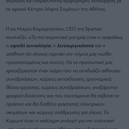
σύζευξης και παράλληλης/αμφίδρομης λειτουργίας με
το αρχικό Κέντρο Λήψης Σημάτων της Αθήνας.
Η κα Μαρία Καραμπάτσου, CEO της Spartan
σχολιάζει:
«
Το πιο σημαντικό για εμάς είναι η ασφάλεια,
η
υψηλή τεχνολογία
, η
λειτουργικότητα
και η
αίσθηση ότι όποιος περνάει την πόρτα μας νιώθει
προστατευμένος και άνετος. Για το προσωπικό μας
χρειαζόμασταν έναν χώρο που να συνδυάζει αίθουσες
συνεδριάσεων, χώρους εκπαίδευσης, εργονομικές
θέσεις εργασίας, χώρους συνεδριάσεων, ανεξάρτητα
γραφεία διοίκησης και που ταυτόχρονα θα σέβεται το
πράσινο και θα διαθέτει φορτιστές ηλεκτρικών
οχημάτων και χώρους στάθμευσης για όλους. Το
Κορωπί ήταν η καλύτερη επιλογή για την επέκτασή