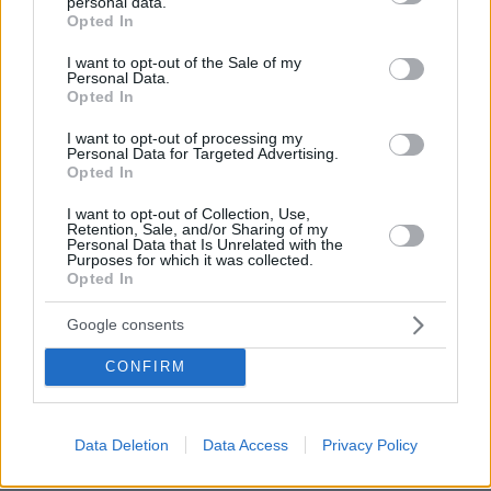
personal data.
σαφή λογοδοσία. Οι πελάτες μάς μιλούν για λύσεις που
grant or deny consent to Google and its third-party tags to
Opted In
use your data for below specified purposes in below Google
δεν “επικοινωνούν” μεταξύ τους, τεχνολογία χωρίς
consent section.
I want to opt-out of the Sale of my
ουσιαστική υποστήριξη και έλλειψη στρατηγικού
Personal Data.
Opted In
σχεδιασμού ασφάλειας».
I want to opt-out of processing my
Personal Data for Targeted Advertising.
Opted In
Ο κος Γελανταλής απαντά σε αυτό, πως «
η Spartan
απαντά σε αυτά προσφέροντας end-to-end λύσεις,
I want to opt-out of Collection, Use,
Retention, Sale, and/or Sharing of my
όπου η φυσική ασφάλεια, τα συστήματα security και οι
Personal Data that Is Unrelated with the
Purposes for which it was collected.
ICT υποδομές σχεδιάζονται ως ένα ενιαίο σύνολο. Με
Opted In
αυτόν τον τρόπο μειώνουμε την πολυπλοκότητα,
Google consents
αυξάνουμε την αξιοπιστία, ενοποιούμε την διαχείριση
και ως εκ τούτου, εξασφαλίζουμε πραγματικό έλεγχο και
CONFIRM
πρόληψη».
Data Deletion
Data Access
Privacy Policy
Η δυνατότητα της Spartan να προσφέρει τόσο