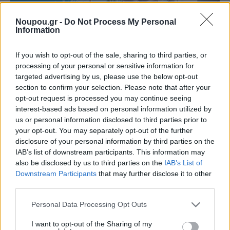
Noupou.gr -
Do Not Process My Personal
Information
If you wish to opt-out of the sale, sharing to third parties, or
processing of your personal or sensitive information for
Η Spartan έχει επενδύσει στρατηγικά σε αυτό το
targeted advertising by us, please use the below opt-out
μοντέλο, λειτουργώντας ως ενιαίος πάροχος
section to confirm your selection. Please note that after your
ολοκληρωμένων λύσεων Security& ICT, με πληθώρα
opt-out request is processed you may continue seeing
interest-based ads based on personal information utilized by
υπηρεσιών και προϊόντων που σχεδιάζονται και
us or personal information disclosed to third parties prior to
υλοποιούνται συνδυαστικά. Τι σημαίνει, στην πράξη, η
your opt-out. You may separately opt-out of the further
disclosure of your personal information by third parties on the
παροχή ολοκληρωμένων υπηρεσιών ασφαλείας και
IAB’s list of downstream participants. This information may
ποιο είναι το pain point που επιτυχώς εξαλείφει η
also be disclosed by us to third parties on the
IAB’s List of
Spartan;
«Το πιο συχνό pain point που συναντάμε είναι
Downstream Participants
that may further disclose it to other
third parties.
ο κατακερματισμός, δηλαδή, όταν υπάρχουν
διαφορετικοί πάροχοι για φύλαξη, τεχνολογία, δίκτυα
Please note that this website/app uses one or more Google
Personal Data Processing Opt Outs
services and may gather and store information including but
και υποστήριξη, χωρίς ενιαίο σχεδιασμό και χωρίς
not limited to your visit or usage behaviour. You may click to
I want to opt-out of the Sharing of my