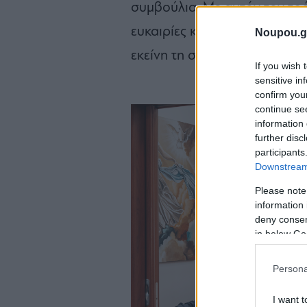
συμβούλια. Με αυτόν τον τρό
ευκαιρίες και τη δυνατότητα
Noupou.g
εκείνη τη στιγμή ήταν παραγκ
If you wish 
sensitive in
confirm you
continue se
information 
further disc
participants
Downstream 
Please note
information 
deny consent
in below Go
Persona
I want t