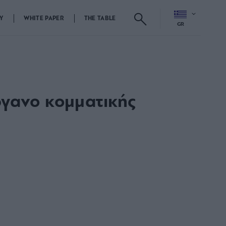
Y
WHITE PAPER
THE TABLE
GR
ργανο κομματικής