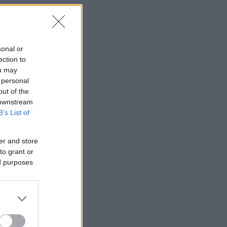
sonal or
ection to
ou may
 personal
out of the
 downstream
B’s List of
er and store
to grant or
ed purposes