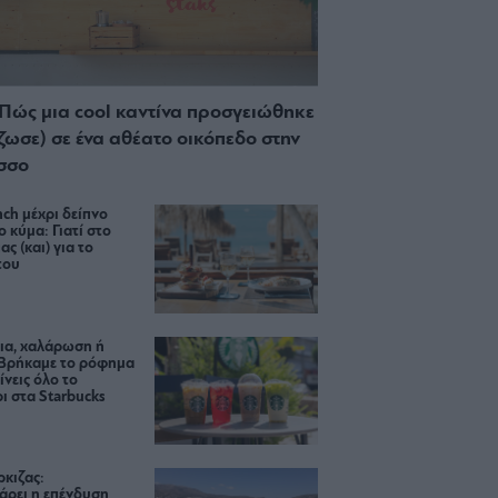
 Πώς μια cool καντίνα προσγειώθηκε
ίζωσε) σε ένα αθέατο οικόπεδο στην
σσο
ch μέχρι δείπνο
ο κύμα: Γιατί στο
ας (και) για το
του
ια, χαλάρωση ή
 Βρήκαμε το ρόφημα
ίνεις όλο το
ι στα Starbucks
κιζας:
άρει η επένδυση