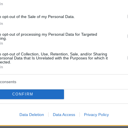
In
o opt-out of the Sale of my Personal Data.
In
to opt-out of processing my Personal Data for Targeted
ing.
In
ών αυτοδιοικητικών εκλογών, θα
o opt-out of Collection, Use, Retention, Sale, and/or Sharing
 θέμα που θα μας απασχολήσει
ersonal Data that Is Unrelated with the Purposes for which it
lected.
Ο λόγος για την επένδυση στο
In
ι κινήσεις για να δημιουργήσει
consents
νικού με τον αστικό ιστό της
CONFIRM
ικού. Σε ποιο σημείο βρίσκεται
Data Deletion
Data Access
Privacy Policy