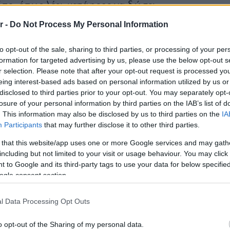
πο, όπως λέει, κατάφερε να δώσει
 ανέλιξης σε ανθρώπους που ως
r -
Do Not Process My Personal Information
ωνισμένοι ή αναξιοποίητοι.
to opt-out of the sale, sharing to third parties, or processing of your per
formation for targeted advertising by us, please use the below opt-out s
r selection. Please note that after your opt-out request is processed y
eing interest-based ads based on personal information utilized by us or
disclosed to third parties prior to your opt-out. You may separately opt-
losure of your personal information by third parties on the IAB’s list of
. This information may also be disclosed by us to third parties on the
IA
Participants
that may further disclose it to other third parties.
 that this website/app uses one or more Google services and may gath
including but not limited to your visit or usage behaviour. You may click 
 to Google and its third-party tags to use your data for below specifi
ogle consent section.
l Data Processing Opt Outs
o opt-out of the Sharing of my personal data.