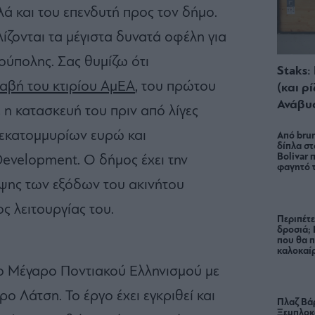
ά και του επενδυτή προς τον δήμο.
ζονται τα μέγιστα δυνατά οφέλη για
ούπολης. Σας θυμίζω ότι
Staks:
αβή του κτιρίου ΑμΕΑ
, του πρώτου
(και ρ
Ανάβυ
η κατασκευή του πριν από λίγες
 εκατομμυρίων ευρώ και
Από brun
δίπλα στ
Bolivar π
evelopment. Ο δήμος έχει την
φαγητό 
ψης των εξόδων του ακινήτου
ς λειτουργίας του.
Περιπέτε
δροσιά;
που θα π
καλοκαίρ
το Μέγαρο Ποντιακού Ελληνισμού με
 Λάτση. Το έργο έχει εγκριθεί και
Πλαζ Βάρ
Ξεμπλοκ