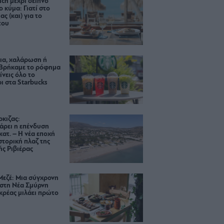
ch μέχρι δείπνο
ο κύμα: Γιατί στο
ας (και) για το
του
ια, χαλάρωση ή
 Βρήκαμε το ρόφημα
ίνεις όλο το
ι στα Starbucks
κιζας:
άρει η επένδυση
κατ. – Η νέα εποχή
ιστορική πλαζ της
ς Ριβιέρας
Μεζέ: Μια σύγχρονη
 στη Νέα Σμύρνη
κρέας μιλάει πρώτο