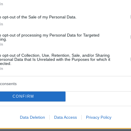
In
o opt-out of the Sale of my Personal Data.
In
to opt-out of processing my Personal Data for Targeted
ing.
In
o opt-out of Collection, Use, Retention, Sale, and/or Sharing
ersonal Data that Is Unrelated with the Purposes for which it
lected.
In
consents
CONFIRM
Data Deletion
Data Access
Privacy Policy
υ έγινε ποτέ για τη Γλυφάδα
τρέχει