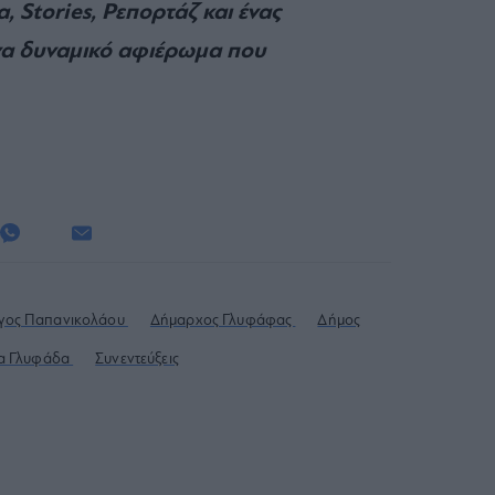
Stories, Ρεπορτάζ και ένας
να δυναμικό αφιέρωμα που
γος Παπανικολάου
Δήμαρχος Γλυφάφας
Δήμος
α Γλυφάδα
Συνεντεύξεις