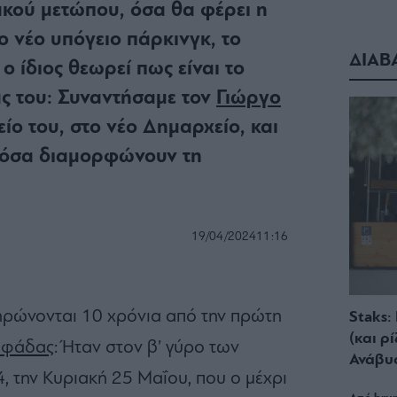
κού μετώπου, όσα θα φέρει η
ο νέο υπόγειο πάρκινγκ, το
ΔΙΑΒ
 ο ίδιος θεωρεί πως είναι το
ας του: Συναντήσαμε τον
Γιώργο
ίο του, στο νέο Δημαρχείο, και
α όσα διαμορφώνουν τη
19/04/2024
11:16
ηρώνονται 10 χρόνια από την πρώτη
Staks:
(και ρ
υφάδας
: Ήταν στον β’ γύρο των
Ανάβυ
, την Κυριακή 25 Μαΐου, που ο μέχρι