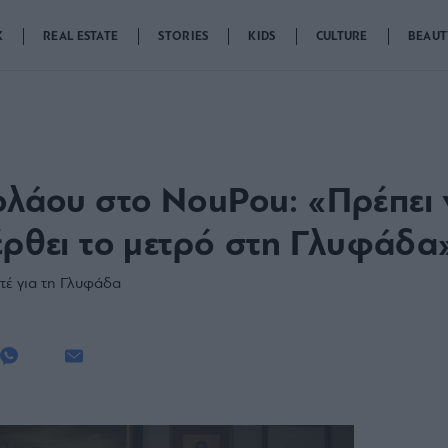
K
REAL ESTATE
STORIES
KIDS
CULTURE
BEAUT
λάου στο NouPou: «Πρέπει ν
 έρθει το μετρό στη Γλυφάδα
τέ για τη Γλυφάδα