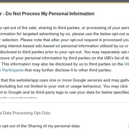
family friendly εικόνα της,
r -
Do Not Process My Personal Information
αθμούς, σχολικές εγκαταστάσεις,
 χαρές. Παράλληλα, ως Δήμαρχος του
to opt-out of the sale, sharing to third parties, or processing of your per
formation for targeted advertising by us, please use the below opt-out s
ε το πρώην Διεθνές Αεροδρόμιο, ο
r selection. Please note that after your opt-out request is processed y
eing interest-based ads based on personal information utilized by us or
ε να προετοιμάσει την πόλη για τις
disclosed to third parties prior to your opt-out. You may separately opt-
ι μαζί της η επένδυση του Ελληνικού.
losure of your personal information by third parties on the IAB’s list of
. This information may also be disclosed by us to third parties on the
IA
Participants
that may further disclose it to other third parties.
 that this website/app uses one or more Google services and may gath
 ποιο είναι το μεγαλύτερο έργο που
including but not limited to your visit or usage behaviour. You may click 
εκάχρονης θητείας του, ο ίδιος έχει
 to Google and its third-party tags to use your data for below specifi
ogle consent section.
ση. Τη δίνει -μαζί με άλλες- στη
 στο NouPou.
l Data Processing Opt Outs
o opt-out of the Sharing of my personal data.