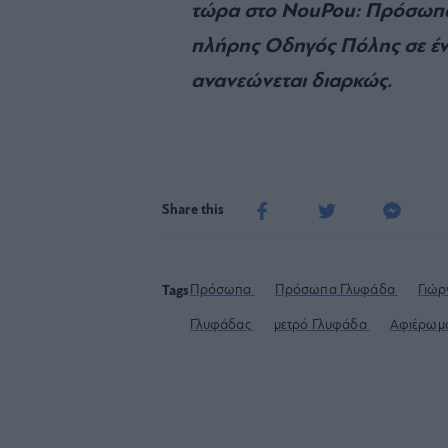
τώρα στο NouPou: Πρόσωπα, 
πλήρης Οδηγός Πόλης σε έ
ανανεώνεται διαρκώς.
Share this
Πρόσωπα
Πρόσωπα Γλυφάδα
Γιώρ
Tags
Γλυφάδας
μετρό Γλυφάδα
Αφιέρωμ