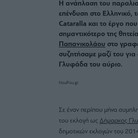
Η ανάπλαση του παραλια
επένδυση στο Ελληνικό, τ
Cataralla και το έργο που
σημαντικότερο της θητεί
Παπανικολάου
στο γραφε
συζητήσαμε μαζί του γι
Γλυφάδα του αύριο.
NouPou.gr
Σε έναν περίπου μήνα συμπλ
του εκλογή ως
Δήμαρχος Γλ
δημοτικών εκλογών του 2014