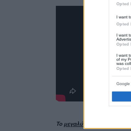
Opted 
I want t
Opted 
I want 
Advertis
Opted 
I want t
of my P
was col
Opted 
Google 
Το
μεγαλύτερο αφιέρωμα πο