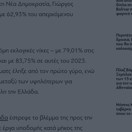
Από brun
τη Νέα Δημοκρατία, Γιώργος
δίπλα στ
Bolivar π
 με 62,93% του απερχόμενου
φαγητό 
Περιπέτε
δροσιά;
που θα π
καλοκαίρ
η εκλογικές νίκες – με 79,01% στις
και με 83,75% σε αυτές του 2023.
Πλαζ Βάρ
 ματς έληξε από τον πρώτο γύρο, ενώ
Ξεμπλοκ
των 15 ε
 μεταξύ των υψηλότερων για
για την 
Αθηναϊκή
λη την Ελλάδα.
Νόστος 
ταβέρνα
όπου το 
άδα
έστρεψε το βλέμμα της προς την
ε έργα υποδομής κατά μήκος της