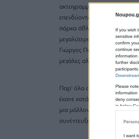
ακτογραμμής, ενώ ενίσχυσε τη 
Noupou.g
επενδύοντας σε παιδικούς στ
πάρκα άθλησης και παιδικές
If you wish 
sensitive in
μεγαλύτερου όμορου δήμου μ
confirm you
continue se
Γιώργος Παπανικολάου ανέλαβ
information 
μεγάλες αλλαγές που θα φέρε
further disc
participants
Downstream 
Please note
Παρ’ όλα αυτά, στην ερώτηση
information 
έκανε κατά τη διάρκεια της δ
deny consent
in below Go
μια μάλλον αναπάντεχη απάντη
συνέντευξη που παραχώρησε
Persona
I want t