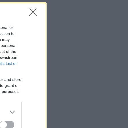
sonal or
ection to
ou may
 personal
out of the
 downstream
B’s List of
er and store
to grant or
ed purposes