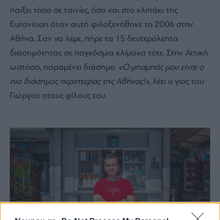
παίξει τόσο σε ταινίες, όσο και στο κλιπάκι της
Eurovision όταν αυτή φιλοξενήθηκε το 2006 στην
Αθήνα. Σαν να λέμε, πήρε τα 15 δευτερόλεπτα
διασημότητας σε παγκόσμια κλίμακα τότε. Στην Αττική
ωστόσο, παραμένει διάσημο.
«Ο μπαμπάς μου είναι ο
πιο διάσημος περιπτεράς της Αθήνας!»
, λέει ο γιος του
Γιώργου στους φίλους του.