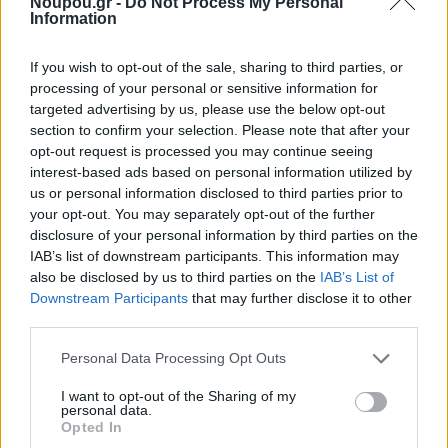
Noupou.gr -
Do Not Process My Personal
Information
If you wish to opt-out of the sale, sharing to third parties, or
processing of your personal or sensitive information for
targeted advertising by us, please use the below opt-out
section to confirm your selection. Please note that after your
«Το περίπτερο ήταν σε σημείο που εγώ αποκαλούσα το
opt-out request is processed you may continue seeing
interest-based ads based on personal information utilized by
τρίγωνο των βερμούδων! Όπου και να ήθελες να πας,
us or personal information disclosed to third parties prior to
από εκεί θα περνούσες για να πας παραλία. Η ανάπτυξη
your opt-out. You may separately opt-out of the further
των δεκαετιών 1990 – 2000, ειδικά όταν μπαίναμε στο
disclosure of your personal information by third parties on the
IAB’s list of downstream participants. This information may
ευρώ, σήμαινε ταυτόχρονα ανάπτυξη σε πολλά
also be disclosed by us to third parties on the
IAB’s List of
προϊόντα, που πριν δεν υπήρχαν στα περίπτερα. Μέχρι
Downstream Participants
that may further disclose it to other
third parties.
τότε, πήγαινες κυρίως για τσιγάρα και εφημερίδα. Όταν
προστέθηκαν κι άλλα προϊόντα – κι ο πατέρας μου
Please note that this website/app uses one or more Google
Personal Data Processing Opt Outs
services and may gather and store information including but
έβαλε ακόμα περισσότερα, όπως τα παιχνίδια παραλίας
not limited to your visit or usage behaviour. You may click to
I want to opt-out of the Sharing of my
– χρειάζονταν πολλά χέρια βοήθειας. Είχε γίνει ένα
personal data.
grant or deny consent to Google and its third-party tags to
Opted In
περίπτερο όπου δεν μπορούσες να δουλέψεις μόνος
use your data for below specified purposes in below Google