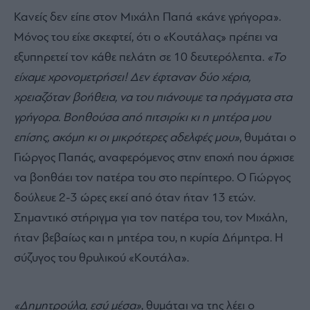
Κανείς δεν είπε στον Μιχάλη Παπά «κάνε γρήγορα».
Μόνος του είχε σκεφτεί, ότι ο «Κουτάλας» πρέπει να
εξυπηρετεί τον κάθε πελάτη σε 10 δευτερόλεπτα.
«Το
είχαμε χρονομετρήσει! Δεν έφταναν δύο χέρια,
χρειαζόταν βοήθεια, να του πιάνουμε τα πράγματα στα
γρήγορα. Βοηθούσα από πιτσιρίκι κι η μητέρα μου
επίσης, ακόμη κι οι μικρότερες αδελφές μου»
, θυμάται ο
Γιώργος Παπάς, αναφερόμενος στην εποχή που άρχισε
να βοηθάει τον πατέρα του στο περίπτερο. Ο Γιώργος
δούλευε 2-3 ώρες εκεί από όταν ήταν 13 ετών.
Σημαντικό στήριγμα για τον πατέρα του, τον Μιχάλη,
ήταν βεβαίως και η μητέρα του, η κυρία Δήμητρα. Η
σύζυγος του θρυλικού «Κουτάλα».
«Δημητρούλα, εσύ μέσα»
, θυμάται να της λέει ο