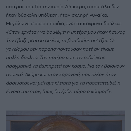
πατέρας του. Για την κυρία Δήμητρα, η κουτάλα δεν
ήταν δύσκολη υπόθεση, ήταν σκληρή γυναίκα.
Μεγάλωνε τέσσερα παιδιά, ενώ ταυτόχρονα δούλευε.
«Όταν ερχόταν να δουλέψει η μητέρα μου ήταν ήσυχος.
Την έβαζε μέσα κι εκείνος τη βοηθούσε απ’ έξω. Οι
γονείς μου δεν παραπονιόντουσαν ποτέ αν είχαμε
πολλή δουλειά. Τον πατέρα μου τον ενδιέφερε
πραγματικά να εξυπηρετεί τον κόσμο. Να τον βρίσκουν
ανοιχτό. Ακόμη και στον κορονοιό, που πλέον ήταν
άρρωστος και μείναμε κλειστά για να προστατευθεί, η
έγνοια του ήταν, “πώς θα έρθει τώρα ο κόσμος”».