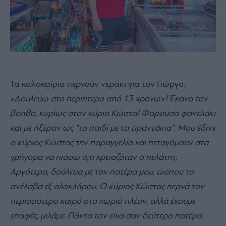
Τα καλοκαίρια περνούν νεράκι για τον Γιώργο.
«Δουλεύω στο περίπτερο από 13 χρόνων! Έκανα τον
βοηθό, κυρίως στον κύριο Κώστα! Φορούσα φανελάκι
και με ήξεραν ως “το παιδί με τα τιραντάκια”. Μου έδινε
ο κύριος Κώστας την παραγγελία και πεταγόμουν στα
γρήγορα να πιάσω ό,τι χρειαζόταν ο πελάτης.
Αργότερα, δούλευα με τον πατέρα μου, ώσπου το
ανέλαβα εξ ολοκλήρου. Ο κύριος Κώστας περνά τον
περισσότερο καιρό στο χωριό πλέον, αλλά έχουμε
επαφές, μιλάμε. Πάντα τον είχα σαν δεύτερο πατέρα