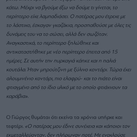
κάτω. Μέχρι να βγούμε έξω να δούμε τι γίνεται, το
περίπτερο είχε λαμπαδιάσει. Ο πατέρας μου έτρεχε με
το λάστιχο, έσκαγαν γκαζάκια, προσπαθούσε με όλες τις
δυνάμεις του να το σώσει, αλλά δεν σωζόταν.
Αναγκαστικά, το περίπτερο ξηλώθηκε και
αντικαταστήθηκε με νέο περίπτερο έπειτα από 15
ημέρες. Σε αυτήν την πυρκαγιά κάηκε και η παλιά
κουτάλα. Ήταν μπρούτζινη με ξύλινο κοντάρι. Τώρα έχει
αλουμινένιο κοντάρι, πιο ελαφρύ- και το πιάτο είναι
φτιαγμένο από το ίδιο υλικό με το οποίο φτιάχνουν τα
καράβια».
Ο Γιώργος θυμάται ότι εκείνα τα χρόνια υπήρχε και
τεφτέρι.
«Ο πατέρας μου έδινε συνέχεια και κάποιοι τον
εκμεταλλεύονταν, δεν πλήρωναν ποτέ. Με ενοχλούσε