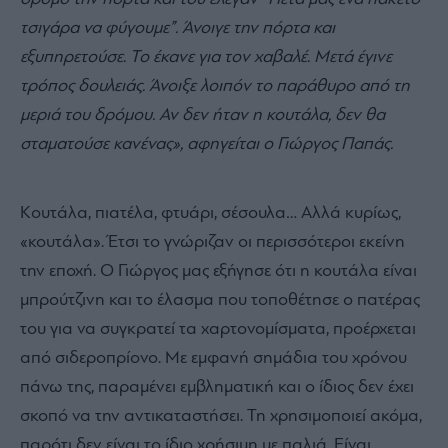
τσιγάρα να φύγουμε”. Άνοιγε την πόρτα και
εξυπηρετούσε. Το έκανε για τον χαβαλέ. Μετά έγινε
τρόπος δουλειάς. Άνοιξε λοιπόν το παράθυρο από τη
μεριά του δρόμου. Αν δεν ήταν η κουτάλα, δεν θα
σταματούσε κανένας», αφηγείται ο Γιώργος Παπάς.
Κουτάλα, πιατέλα, φτυάρι, σέσουλα… Αλλά κυρίως,
«κουτάλα». Έτσι το γνώριζαν οι περισσότεροι εκείνη
την εποχή. Ο Γιώργος μας εξήγησε ότι η κουτάλα είναι
μπρούτζινη και το έλασμα που τοποθέτησε ο πατέρας
του για να συγκρατεί τα χαρτονομίσματα, προέρχεται
από σιδεροπρίονο. Με εμφανή σημάδια του χρόνου
πάνω της, παραμένει εμβληματική και ο ίδιος δεν έχει
σκοπό να την αντικαταστήσει. Τη χρησιμοποιεί ακόμα,
παρότι δεν είναι το ίδιο χρήσιμη με παλιά. Είναι