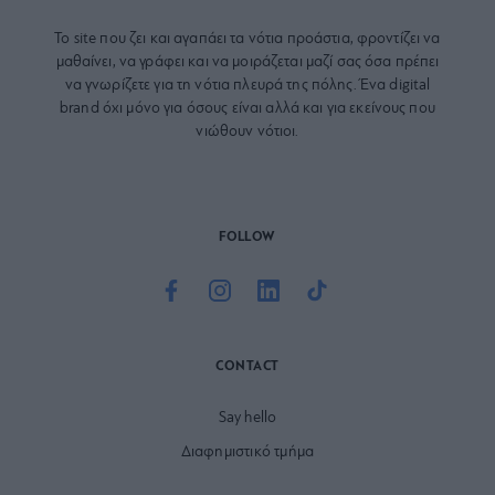
Το site που ζει και αγαπάει τα
νότια προάστια
, φροντίζει να
μαθαίνει, να γράφει και να μοιράζεται μαζί σας όσα πρέπει
να γνωρίζετε για τη νότια πλευρά της πόλης. Ένα digital
brand όχι μόνο για όσους είναι αλλά και για εκείνους που
νιώθουν νότιοι.
FOLLOW
CONTACT
Say hello
Διαφημιστικό τμήμα