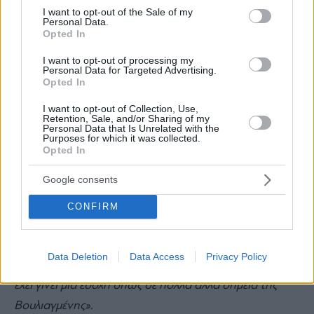
consent section.
I want to opt-out of the Sale of my
σου».
Personal Data.
Opted In
I want to opt-out of processing my
Το Νοέμβριο του 2011 το περίπτερο μετακινήθηκε
Personal Data for Targeted Advertising.
από την παραλιακή στην οδό Ακτής στο Καβούρι,
Opted In
καθώς η δημοτική αρχή αποφάνθηκε πως η
I want to opt-out of Collection, Use,
Retention, Sale, and/or Sharing of my
λειτουργία του στην προηγούμενη θέση του εμπόδιζε
Personal Data that Is Unrelated with the
Purposes for which it was collected.
την κυκλοφορία. Ο Γιώργος παραδέχεται πως
«όντως
Opted In
δημιουργούσε πρόβλημα, έκλεινε τη μια λωρίδα. Ο
Google consents
κόσμος το ήξερε, δεν έτρεχε… Επίσης, το όριο
ταχύτητας στο σημείο της στροφής, όπως και τα
CONFIRM
φανάρια δεν σε άφηναν να τρέξεις. Ωστόσο, είχαν πέσει
3-4 αυτοκίνητα πάνω στο περίπτερο. Από την άλλη
Data Deletion
Data Access
Privacy Policy
όμως, υπήρχε και στάση λεωφορείου, θα μπορούσε να
έχει γίνει μια εσοχή όπως σε πολλά άλλα σημεία της
Βουλιαγμένης».