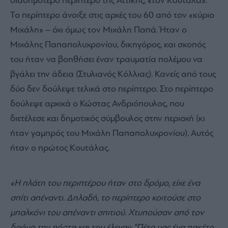
διασημότερο περίπτερο της Αττικής, «τον Κουτάλα».
Το περίπτερο άνοιξε στις αρχές του 60 από τον «κύριο
Μιχάλη» – όχι όμως τον Μιχάλη Παπά. Ήταν ο
Μιχάλης Παπαπολυχρονίου, δικηγόρος, και σκοπός
του ήταν να βοηθήσει έναν τραυματία πολέμου να
βγάλει την άδεια (Στυλιανός Κόλλιας). Κανείς από τους
δύο δεν δούλεψε τελικά στο περίπτερο. Στο περίπτερο
δούλεψε αρχικά ο Κώστας Ανδριόπουλος, που
διετέλεσε και δημοτικός σύμβουλος στην περιοχή (κι
ήταν γαμπρός του Μιχάλη Παπαπολυχρονίου). Αυτός
ήταν ο πρώτος Κουτάλας.
«Η πλάτη του περιπτέρου ήταν στο δρόμο, είχε ένα
σπίτι απέναντι. Δηλαδή, το περίπτερο κοιτούσε στο
μπαλκόνι του απέναντι σπιτιού. Χτυπούσαν από τον
δρόμο την πόρτα και του έλεγαν “Πέτα μας ένα πακέτο