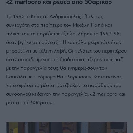
«2 marlboro και ρέστα από 50άρικο»
Το 1992, ο Κώστας Ανδριόπουλος έβαλε ως
συνεργάτη στο περίπτερο τον Μιχάλη Παπά και
τελικά, του το παρέδωσε εξ ολοκλήρου το 1997-98,
όταν βγήκε στη σύνταξη. Η κουτάλα μέχρι τότε ήταν
μπρούτζινη με ξύλινη λαβή. Οι πελάτες του περιπτέρου
ήταν εκπαιδευμένοι στη διαδικασία, ήξεραν πως μαζί
με την παραγγελία τους, θα ενημερώσουν τον
Κουτάλα με τι νόμισμα θα πληρώσουν, ώστε εκείνος
να ετοιμάσει τα ρέστα. Κατέβαζαν το παράθυρο του
συνοδηγού κι έδιναν την παραγγελία, «2 marlboro και
ρέστα από 50άρικο».