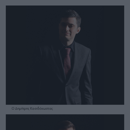
O Δημήτρης Κασιδόκωστας