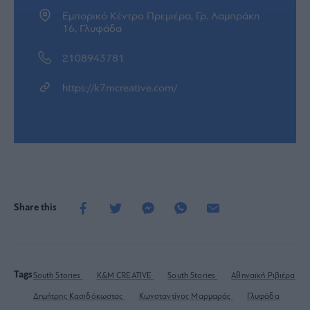
Εμπορικό Κέντρο Πρεμιέρα, Γρ. Λαμπράκη
16, Γλυφάδα
2108943781
https://k7mcreative.com/
Share this
Tags
South Stories
K&M CREATIVE
South Stories
Αθηναϊκή Ριβιέρα
Δημήτρης Κασιδόκωστας
Κωνσταντίνος Μαρμαράς
Γλυφάδα