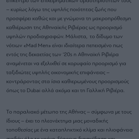
επίκεντρο των επιχειρηματικών δραστηριοτήτων τους
– κυρίως λόγω της υψηλής ποιότητας ζωής που
προσφέρει καθώς και με γνώμονα τη μακροπρόθεσμη
καθιέρωση της Αθηναϊκής Ριβιέρας ως προορισμό
υψηλών προδιαγραφών. Μάλιστα, το δίδυμο των
νότιων «Mad Men» είναι ιδιαίτερα πεπεισμένο πως
εντός της δεκαετίας των ‘20s η Αθηναϊκή Ριβιέρα
αναμένεται να εξελιχθεί σε κορυφαίο προορισμό για
ταξιδιώτες υψηλής οικονομικής επιφάνειας –
κοντράροντας στα ίσια καθιερωμένους προορισμούς
όπως το Dubai αλλά ακόμα και τη Γαλλική Ριβιέρα.
Το παραλιακό μέτωπο της Αθήνας – σύμφωνα με τους
ίδιους – έχει το πλεονέκτημα μιας μοναδικής
τοποθεσίας με ένα καταπληκτικό κλίμα και ηλιοφάνεια