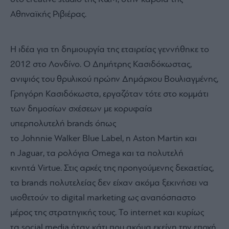
Αθηναϊκής Ριβιέρας.
Η ιδέα για τη δημιουργία της εταιρείας γεννήθηκε το
2012 στο Λονδίνο. Ο Δημήτρης Κασιδόκωστας,
ανιψιός του θρυλικού πρώην Δημάρχου Βουλιαγμένης,
Γρηγόρη Κασιδόκωστα, εργαζόταν τότε στο κομμάτι
των δημοσίων σχέσεων με κορυφαία
υπερπολυτελή brands όπως
το Johnnie Walker Blue Label, η Aston Martin και
η Jaguar, τα ρολόγια Omega και τα πολυτελή
κινητά Virtue. Στις αρχές της προηγούμενης δεκαετίας,
τα brands πολυτελείας δεν είχαν ακόμα ξεκινήσει να
υιοθετούν το digital marketing ως αναπόσπαστο
μέρος της στρατηγικής τους. Το internet και κυρίως
τα social media ήταν κάτι που ακόμα εκείνη την εποχή