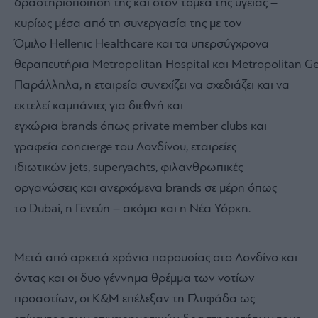
δραστηριοποίησή της και στον τομέα της υγείας –
κυρίως μέσα από τη συνεργασία της με τον
Όμιλο Hellenic Healthcare και τα υπερσύγχρονα
θεραπευτήρια Metropolitan Hospital και Metropolitan Ge
Παράλληλα, η εταιρεία συνεχίζει να σχεδιάζει και να
εκτελεί καμπάνιες για διεθνή και
εγχώρια brands όπως private member clubs και
γραφεία concierge του Λονδίνου, εταιρείες
ιδιωτικών jets, superyachts, φιλανθρωπικές
οργανώσεις και ανερχόμενα brands σε μέρη όπως
το Dubai, η Γενεύη – ακόμα και η Νέα Υόρκη.
Μετά από αρκετά χρόνια παρουσίας στο Λονδίνο και
όντας και οι δυο γέννημα θρέμμα των νοτίων
προαστίων, οι K&M επέλεξαν τη Γλυφάδα ως