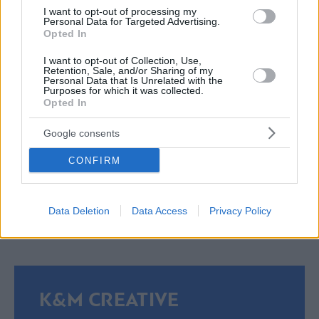
Και οι δυο νεαροί επιχειρηματίες, σχεδιάζουν να
I want to opt-out of processing my
Personal Data for Targeted Advertising.
συνεισφέρουν ακόμα περισσότερο στην ανάδειξη της
Opted In
Αθηναϊκής Ριβιέρας ως προορισμό μετά και το πέρας
I want to opt-out of Collection, Use,
της πανδημίας, τόσο σε επίπεδο επιχειρηματικών
Retention, Sale, and/or Sharing of my
Personal Data that Is Unrelated with the
δραστηριοτήτων, όσο και μέσα από δράσεις που
Purposes for which it was collected.
Opted In
ωφελούν την κοινότητα συλλογικά.
Google consents
Γιατί, σύμφωνα με τους ίδιους, μπορεί η δεκαετία των
CONFIRM
‘20s να μην ξεκίνησε όπως θα θέλαμε, το μέλλον όμως
– και ιδιαίτερα το μέλλον των νοτίων προαστίων –
Data Deletion
Data Access
Privacy Policy
εκτείνεται μπροστά μας και το ταξίδι μόλις ξεκίνησε.
K&M CREATIVE