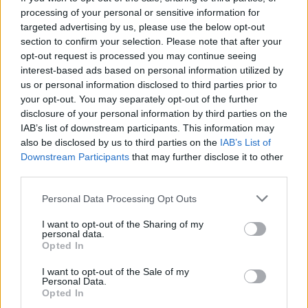
processing of your personal or sensitive information for
προσωπικότητες – από παίκτες του NBA και
targeted advertising by us, please use the below opt-out
δισεκατομμυριούχους μέχρι μέλη βασιλικών
section to confirm your selection. Please note that after your
opt-out request is processed you may continue seeing
οικογενειών της Μέσης Ανατολής.
interest-based ads based on personal information utilized by
us or personal information disclosed to third parties prior to
your opt-out. You may separately opt-out of the further
Μεγαλωμένος στον Αστέρα Βουλιαγμένης και με
disclosure of your personal information by third parties on the
πρότυπο τον θείο του, Γρηγόρη Κασιδόκωστα, ο
IAB’s list of downstream participants. This information may
also be disclosed by us to third parties on the
IAB’s List of
Δημήτρης Κασιδόκωστας οραματίζεται να
Downstream Participants
that may further disclose it to other
συνεισφέρει στην επιστροφή της αίγλης των παλιών
third parties.
ημερών δόξας της Αθηναϊκής Ριβιέρας – τότε που μέλη
Please note that this website/app uses one or more Google
Personal Data Processing Opt Outs
της οικογένειάς του έκαναν μαθήματα σκι σε
services and may gather and store information including but
not limited to your visit or usage behaviour. You may click to
I want to opt-out of the Sharing of my
διακεκριμένες προσωπικότητες του διεθνούς jet-
personal data.
grant or deny consent to Google and its third-party tags to
set όπως η Brigitte Bardot, ο Frank Sinatra και
Opted In
use your data for below specified purposes in below Google
ο Neil Armstrong.
consent section.
I want to opt-out of the Sale of my
Personal Data.
Opted In