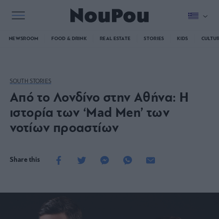
NEWSROOM
FOOD & DRINK
REAL ESTATE
STORIES
KIDS
CULTU
SOUTH STORIES
Από το Λονδίνο στην Αθήνα: Η
ιστορία των ‘Mad Men’ των
νοτίων προαστίων
Share this