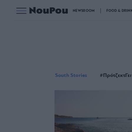
NEWSROOM
FOOD & DRIN
South Stories
#ΠρότζεκτΓει