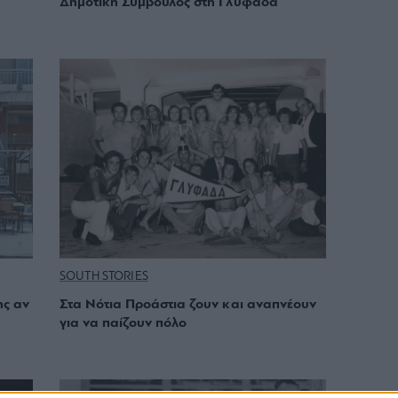
Δημοτική Σύμβουλος στη Γλυφάδα
SOUTH STORIES
ης αν
Στα Νότια Προάστια ζουν και αναπνέουν
για να παίζουν πόλο