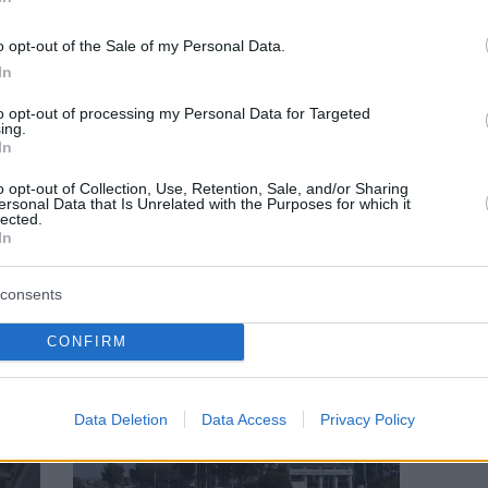
o opt-out of the Sale of my Personal Data.
In
to opt-out of processing my Personal Data for Targeted
ing.
In
SOUTH STORIES
ος
Βοσκώντας πρόβατα και κατσίκια στον
o opt-out of Collection, Use, Retention, Sale, and/or Sharing
ersonal Data that Is Unrelated with the Purposes for which it
é της
Άλιμο: Οι αναμνήσεις ενός παλιού νότιου
lected.
κτηνοτρόφου
In
consents
CONFIRM
Data Deletion
Data Access
Privacy Policy