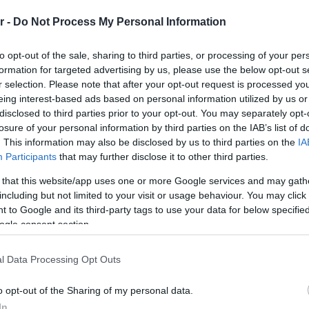
r -
Do Not Process My Personal Information
to opt-out of the sale, sharing to third parties, or processing of your per
formation for targeted advertising by us, please use the below opt-out s
r selection. Please note that after your opt-out request is processed y
eing interest-based ads based on personal information utilized by us or
disclosed to third parties prior to your opt-out. You may separately opt-
losure of your personal information by third parties on the IAB’s list of
. This information may also be disclosed by us to third parties on the
IA
SOUTH STORIES
Participants
that may further disclose it to other third parties.
ία
Στα τραπέζια της Μπιφτεκούπολης
 that this website/app uses one or more Google services and may gath
ξεδιπλώνεται η ιστορία της Γλυφάδας
including but not limited to your visit or usage behaviour. You may click 
 to Google and its third-party tags to use your data for below specifi
ogle consent section.
l Data Processing Opt Outs
o opt-out of the Sharing of my personal data.
In