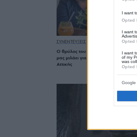
I want t
Opted 
I want 
Advertis
Opted 
ΣΥΝΕΝΤΕΥΞΕΙΣ
Ο θρύλος του Egomio: Ο Τάκης Ντόκ
I want t
of my P
μας μιλάει για το πιο επιτυχημένο caf
was col
Αττικής
Opted 
Google 