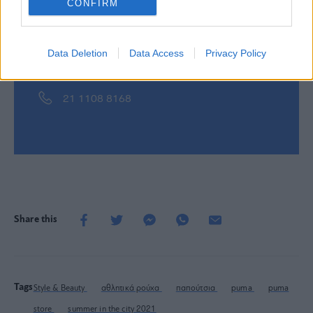
CONFIRM
Puma Store Γλυφάδα
Data Deletion
Data Access
Privacy Policy
Λεωφ. Δημάρχου Αγγέλου Μεταξά 40Α
21 1108 8168
Share this
Tags
Style & Beauty
αθλητικά ρούχα
παπούτσια
puma
puma
store
summer in the city 2021