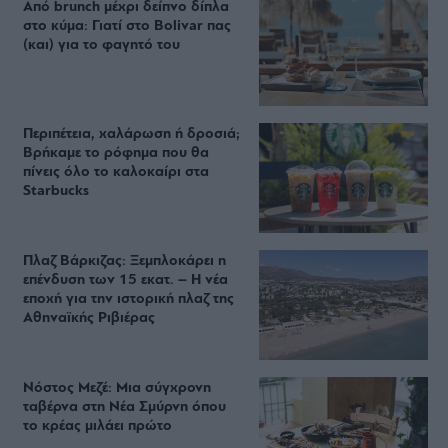
Από brunch μέχρι δείπνο δίπλα
στο κύμα: Γιατί στο Bolivar πας
(και) για το φαγητό του
Περιπέτεια, χαλάρωση ή δροσιά;
Βρήκαμε το ρόφημα που θα
πίνεις όλο το καλοκαίρι στα
Starbucks
Πλαζ Βάρκιζας: Ξεμπλοκάρει η
επένδυση των 15 εκατ. – Η νέα
εποχή για την ιστορική πλαζ της
Αθηναϊκής Ριβιέρας
Νόστος Μεζέ: Μια σύγχρονη
ταβέρνα στη Νέα Σμύρνη όπου
το κρέας μιλάει πρώτο