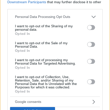
Downstream Participants
that may further disclose it to other
third parties.
Please note that this website/app uses one or more Google
Personal Data Processing Opt Outs
services and may gather and store information including but
not limited to your visit or usage behaviour. You may click to
I want to opt-out of the Sharing of my
personal data.
grant or deny consent to Google and its third-party tags to
Opted In
use your data for below specified purposes in below Google
consent section.
I want to opt-out of the Sale of my
Personal Data.
Opted In
I want to opt-out of processing my
Personal Data for Targeted Advertising.
Opted In
Σε κάθε περίπτωση, όταν μιλάμε για summer in the
I want to opt-out of Collection, Use,
city, μιλάμε σίγουρα και για μια must επίσκεψη σε έναν
Retention, Sale, and/or Sharing of my
Personal Data that Is Unrelated with the
από τους κορυφαίους αθλητικούς προορισμούς των
Purposes for which it was collected.
Opted In
νοτίων, την Puma!
Google consents