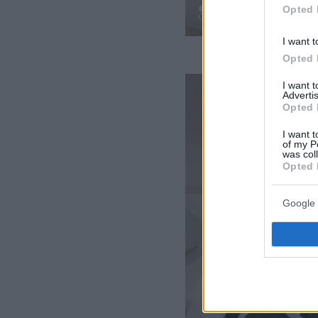
Opted 
I want t
Opted 
I want 
Advertis
Opted 
I want t
of my P
was col
Opted 
Google 