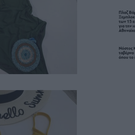
Πλαζ Βάρ
Ξεμπλοκ
των 15 ε
για την 
Αθηναϊκή
Νόστος 
ταβέρνα
όπου το 