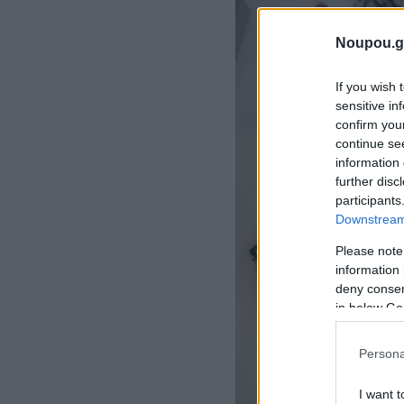
Noupou.g
If you wish 
sensitive in
confirm you
continue se
information 
further disc
participants
Downstream 
Please note
information 
deny consent
in below Go
Persona
I want t