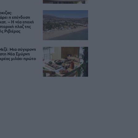
κιζας:
άρει η επένδυση
κατ. – Η νέα εποχή
ιστορική πλαζ της
ς Ριβιέρας
Μεζέ: Μια σύγχρονη
 στη Νέα Σμύρνη
κρέας μιλάει πρώτο