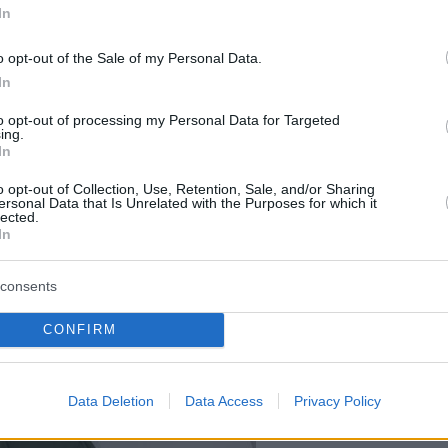
In
o opt-out of the Sale of my Personal Data.
In
to opt-out of processing my Personal Data for Targeted
ing.
In
Staks:
(και ρ
o opt-out of Collection, Use, Retention, Sale, and/or Sharing
ersonal Data that Is Unrelated with the Purposes for which it
Ανάβυ
lected.
In
Από brun
δίπλα στ
Bolivar π
consents
φαγητό 
CONFIRM
Περιπέτε
δροσιά;
Data Deletion
Data Access
Privacy Policy
που θα π
καλοκαίρ