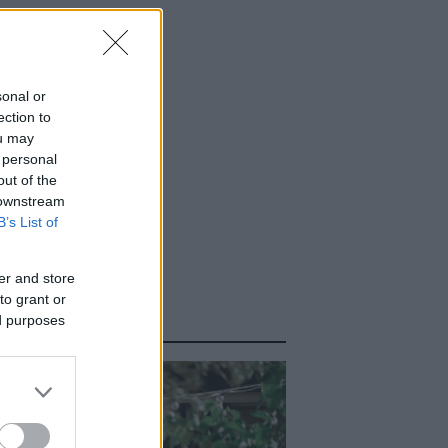
sonal or
ection to
ou may
 personal
out of the
 downstream
B’s List of
er and store
to grant or
ΑΣΤΕ ΑΚΟΜΑ
ed purposes