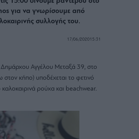
τις 15:00 δίνουμε ραντεβού στο
phos για να γνωρίσουμε από
αλοκαιρινής συλλογής του.
17/06/2020
15:31
ς Δημάρχου Αγγέλου Μεταξά 39, στο
ω στον κήπο) υποδέχεται το φετινό
ό καλοκαιρινά ρούχα και beachwear.