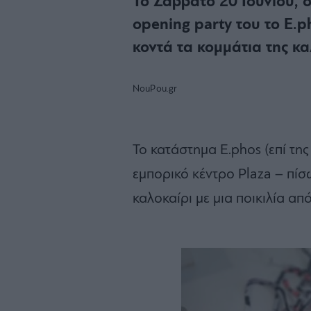
Το Σάββατο 20 Ιουνίου, σ
opening party του το E.
κοντά τα κομμάτια της κ
NouPou.gr
Το κατάστημα E.phos (επί τη
εμπορικό κέντρο Plaza – πίσ
καλοκαίρι με μια ποικιλία απ