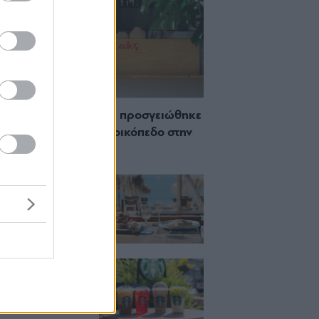
 Πώς μια cool καντίνα προσγειώθηκε
ίζωσε) σε ένα αθέατο οικόπεδο στην
σσο
ch μέχρι δείπνο
ο κύμα: Γιατί στο
ας (και) για το
του
ια, χαλάρωση ή
 Βρήκαμε το ρόφημα
ίνεις όλο το
ι στα Starbucks