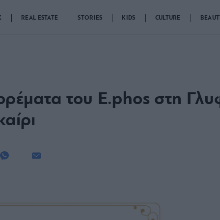
K
REAL ESTATE
STORIES
KIDS
CULTURE
BEAUT
φορέματα του E.phos στη Γ
καίρι