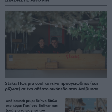
ΔΙΑΒΑΣΤΕ ΑΚΟΜΑ
Staks: Πώς μια cool καντίνα προσγειώθηκε (και
ρίζωσε) σε ένα αθέατο οικόπεδο στην Ανάβυσσο
Από brunch μέχρι δείπνο δίπλα
στο κύμα: Γιατί στο Bolivar πας
(και) για το φαγητό του