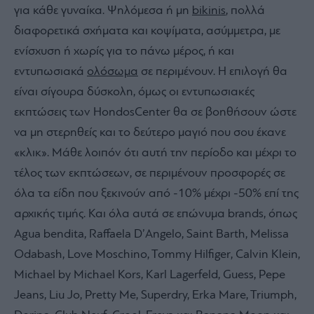
για κάθε γυναίκα. Ψηλόμεσα ή μη
bikinis
, πολλά
διαφορετικά σχήματα και κοψίματα, ασύμμετρα, με
ενίσχυση ή χωρίς για το πάνω μέρος, ή και
εντυπωσιακά
ολόσωμα
σε περιμένουν. Η επιλογή θα
είναι σίγουρα δύσκολη, όμως οι εντυπωσιακές
εκπτώσεις των HondosCenter θα σε βοηθήσουν ώστε
να μη στερηθείς και το δεύτερο μαγιό που σου έκανε
«κλικ». Μάθε λοιπόν ότι αυτή την περίοδο και μέχρι το
τέλος των εκπτώσεων, σε περιμένουν προσφορές σε
όλα τα είδη που ξεκινούν από -10% μέχρι -50% επί της
αρχικής τιμής. Και όλα αυτά σε επώνυμα brands, όπως
Agua bendita, Raffaela D’Angelo, Saint Barth, Melissa
Odabash, Love Moschino, Tommy Hilfiger, Calvin Klein,
Michael by Michael Kors, Karl Lagerfeld, Guess, Pepe
Jeans, Liu Jo, Pretty Me, Superdry, Erka Mare, Triumph,