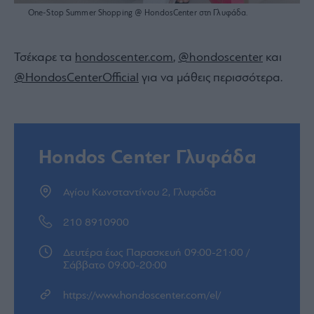
One-Stop Summer Shopping @ HondosCenter στη Γλυφάδα.
Τσέκαρε τα
hondoscenter.com
,
@hondoscenter
και
@ΗondosCenterOfficial
για να μάθεις περισσότερα.
Hondos Center Γλυφάδα
Αγίου Κωνσταντίνου 2, Γλυφάδα
210 8910900
Δευτέρα έως Παρασκευή 09:00-21:00 /
Σάββατο 09:00-20:00
https://www.hondoscenter.com/el/