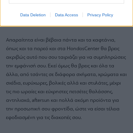
Data Deletion
Data Access
Privacy Policy
Στον 1ο όροφο στο τμήμα αξεσουάρ και τσαντών.
Απαραίτητα είναι βέβαια πάντα και τα καφτάνια,
όπως και τα παρεό και στα HondosCenter θα βρεις
ακριβώς αυτό που σου ταιριάζει για να συμπληρώσεις
την εμφάνισή σου. Εκεί όμως θα βρεις και όλα τα
άλλα, από τσάντες σε διάφορα σχήματα, χρώματα και
σχέδια, ευρύχωρες, βολικές αλλά και στυλάτες, μέχρι
τις πιο ωραίες και εύχρηστες πετσέτες θαλάσσης,
αντηλιακά, aftersun και πολλά ακόμη προϊόντα για
την προσωπική σου φροντίδα, ώστε να είσαι τέλεια
εφοδιασμένη για τις διακοπές σου.