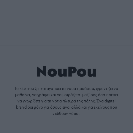
Το site που ζει και αγαπάει τα
νότια προάστια
, φροντίζει να
μαθαίνει, να γράφει και να μοιράζεται μαζί σας όσα πρέπει
να γνωρίζετε για τη νότια πλευρά της πόλης. Ένα digital
brand όχι μόνο για όσους είναι αλλά και για εκείνους που
νιώθουν νότιοι.