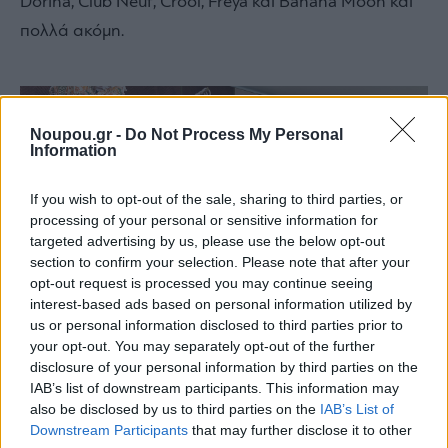
Dorina, Club Neuf, Crool, Freya και Banana Moon και
πολλά ακόμη.
Noupou.gr -
Do Not Process My Personal
Information
If you wish to opt-out of the sale, sharing to third parties, or
processing of your personal or sensitive information for
targeted advertising by us, please use the below opt-out
section to confirm your selection. Please note that after your
opt-out request is processed you may continue seeing
interest-based ads based on personal information utilized by
us or personal information disclosed to third parties prior to
your opt-out. You may separately opt-out of the further
disclosure of your personal information by third parties on the
Στο corner της Pretty Me στον 2ο όροφο συνδυάζεις το αγαπημένο
IAB’s list of downstream participants. This information may
σου bikini top με το bottom που σου πηγαίνει.
also be disclosed by us to third parties on the
IAB’s List of
Downstream Participants
that may further disclose it to other