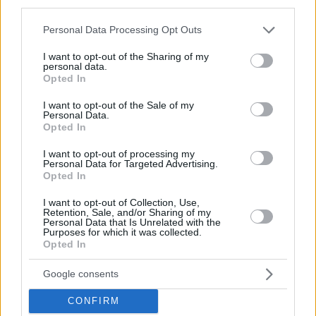
third parties.
Όπως όμως πολύ καλά ξέρεις, η καλοκαιρινή
εμφάνιση δεν συμπληρώνεται απλώς με το
μαγιό
.
Please note that this website/app uses one or more Google
Personal Data Processing Opt Outs
services and may gather and store information including but
Φέτος τόλμησε και κάνε τη διαφορά δίνοντας έμφαση
not limited to your visit or usage behaviour. You may click to
I want to opt-out of the Sharing of my
και στα αξεσουάρ που θα απογειώσουν το στυλ σου
personal data.
grant or deny consent to Google and its third-party tags to
Opted In
ακόμη και αν έχεις επιλέξει το πιο απλό μαγιό. Τα
use your data for below specified purposes in below Google
consent section.
I want to opt-out of the Sale of my
headpieces -καπέλο ή μαντήλι είναι must και για τη
Personal Data.
φετινή καλοκαιρινή σεζόν.
Opted In
I want to opt-out of processing my
Personal Data for Targeted Advertising.
Opted In
I want to opt-out of Collection, Use,
Retention, Sale, and/or Sharing of my
Personal Data that Is Unrelated with the
Purposes for which it was collected.
Opted In
Google consents
CONFIRM