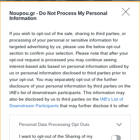
Noupou.gr -
Do Not Process My Personal
Information
If you wish to opt-out of the sale, sharing to third parties, or
Μιλήστε μας λίγο για τις παροχές σας. Τι ακριβώς
processing of your personal or sensitive information for
targeted advertising by us, please use the below opt-out
προσφέρετε και ποιες είναι οι πιο «δυνατές» σας
section to confirm your selection. Please note that after your
υπηρεσίες;
opt-out request is processed you may continue seeing
interest-based ads based on personal information utilized by
us or personal information disclosed to third parties prior to
Προσφέρουμε μια εκτενή γκάμα υπηρεσιών
your opt-out. You may separately opt-out of the further
disclosure of your personal information by third parties on the
κομμωτικής που περιλαμβάνει κούρεμα, βαφές,
IAB’s list of downstream participants. This information may
ανταύγειες, hair extensions, ειδικές θεραπείες μαλλιών
also be disclosed by us to third parties on the
IAB’s List of
Downstream Participants
that may further disclose it to other
και χτενίσματα για ιδιαίτερες περιστάσεις. Παράλληλα
third parties.
έχουμε εξειδικευμένη ομάδα μακιγιάζ, περιποίησης
Please note that this website/app uses one or more Google
φρυδιών, lashlift και brow lamination όπως και
Personal Data Processing Opt Outs
services and may gather and store information including but
περιποίησης των άκρων – μανικιούρ, πεντικιούρ,
not limited to your visit or usage behaviour. You may click to
I want to opt-out of the Sharing of my