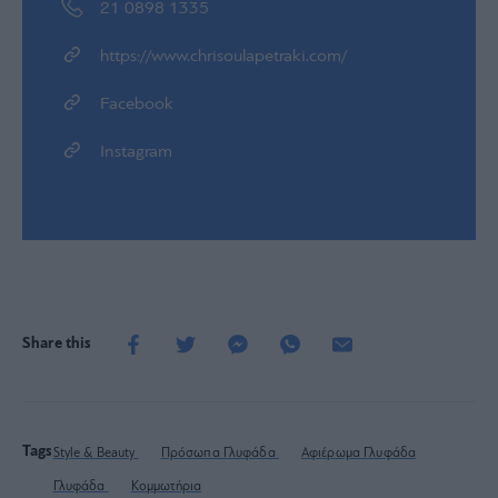
21 0898 1335
https://www.chrisoulapetraki.com/
Facebook
Instagram
Share this
Tags
Style & Beauty
Πρόσωπα Γλυφάδα
Αφιέρωμα Γλυφάδα
Γλυφάδα
Κομμωτήρια