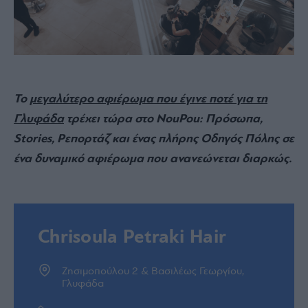
Το
μεγαλύτερο αφιέρωμα που έγινε ποτέ για τη
Γλυφάδα
τρέχει τώρα στο NouPou: Πρόσωπα,
Stories, Ρεπορτάζ και ένας πλήρης Οδηγός Πόλης σε
ένα δυναμικό αφιέρωμα που ανανεώνεται διαρκώς.
Chrisoula Petraki Hair
Ζησιμοπούλου 2 & Βασιλέως Γεωργίου,
Γλυφάδα