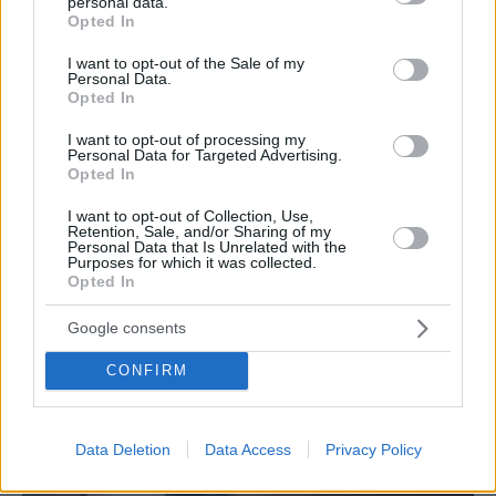
personal data.
ημιμόνιμο και τεχνητά. Οι «δυνατές» μας υπηρεσίες
grant or deny consent to Google and its third-party tags to
Opted In
use your data for below specified purposes in below Google
είναι οι εξατομικευμένες και προηγμένες τεχνικές
consent section.
I want to opt-out of the Sale of my
χρώματος και κουρεμάτων, οι εξειδικευμένες θεραπείες
Personal Data.
Opted In
ενδυνάμωσης μαλλιών, το μακιγιάζ καθώς και η
δημιουργία μοναδικών χτενισμάτων για ειδικές
I want to opt-out of processing my
Personal Data for Targeted Advertising.
περιστάσεις. Βασιζόμαστε σε υψηλής ποιότητας
Opted In
προϊόντα και τεχνικές για να επιτύχουμε τα καλύτερα
I want to opt-out of Collection, Use,
Retention, Sale, and/or Sharing of my
αποτελέσματα.
Personal Data that Is Unrelated with the
Purposes for which it was collected.
Opted In
Google consents
CONFIRM
Data Deletion
Data Access
Privacy Policy