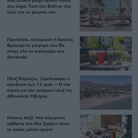
Από brunch μέχρι δείπνο δίπλα
στο κύμα: Γιατί στο Bolivar πας
(και) για το φαγητό του
Περιπέτεια, χαλάρωση ή δροσιά;
Βρήκαμε το ρόφημα που θα
πίνεις όλο το καλοκαίρι στα
Starbucks
Πλαζ Βάρκιζας: Ξεμπλοκάρει η
επένδυση των 15 εκατ. – Η νέα
εποχή για την ιστορική πλαζ της
Αθηναϊκής Ριβιέρας
Νόστος Μεζέ: Μια σύγχρονη
ταβέρνα στη Νέα Σμύρνη όπου
το κρέας μιλάει πρώτο