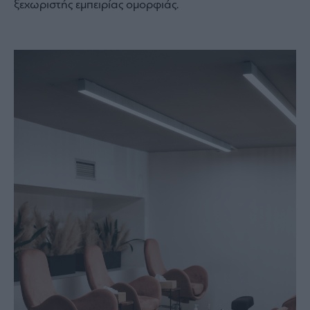
ξεχωριστής εμπειρίας ομορφιάς.