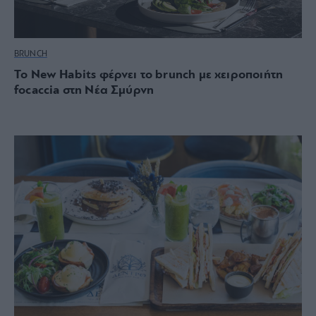
BRUNCH
Το New Habits φέρνει το brunch με χειροποιήτη
focaccia στη Νέα Σμύρνη