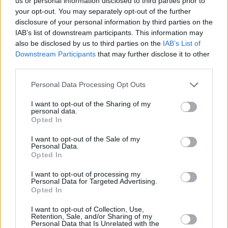
us or personal information disclosed to third parties prior to
your opt-out. You may separately opt-out of the further
disclosure of your personal information by third parties on the
IAB’s list of downstream participants. This information may
also be disclosed by us to third parties on the
IAB’s List of
Downstream Participants
that may further disclose it to other
BRUNCH
third parties.
Subito: 18 χρόνια (healthy) brunch απόλαυσης στη
Please note that this website/app uses one or more Google
Personal Data Processing Opt Outs
Γλυφάδα
services and may gather and store information including but
not limited to your visit or usage behaviour. You may click to
I want to opt-out of the Sharing of my
personal data.
grant or deny consent to Google and its third-party tags to
Opted In
use your data for below specified purposes in below Google
consent section.
I want to opt-out of the Sale of my
Personal Data.
Opted In
I want to opt-out of processing my
Personal Data for Targeted Advertising.
Opted In
I want to opt-out of Collection, Use,
Retention, Sale, and/or Sharing of my
Personal Data that Is Unrelated with the