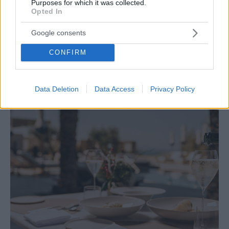
Purposes for which it was collected.
Opted In
Google consents
CONFIRM
GUIDE
9 family friendly μαγαζιά για κυριακάτικο brunch
Data Deletion
Data Access
Privacy Policy