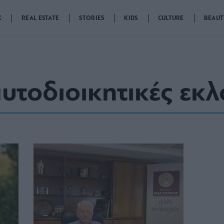
K
REAL ESTATE
STORIES
KIDS
CULTURE
BEAUT
αυτοδιοικητικές εκ