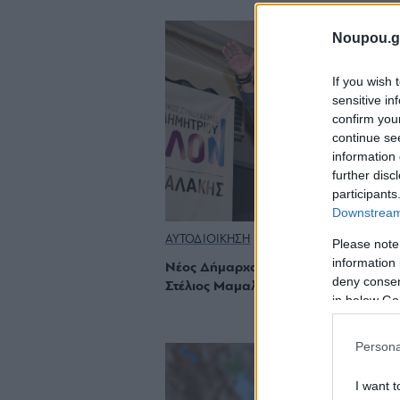
Noupou.g
If you wish 
sensitive in
confirm you
continue se
information 
further disc
participants
Downstream 
ΑΥΤΟΔΙΟΙΚΗΣΗ
Please note
information 
Νέος Δήμαρχος Αγίου Δημητρίου ο
deny consent
Στέλιος Μαμαλάκης
in below Go
Persona
I want t