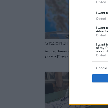
Opted 
I want t
Opted 
I want 
Advertis
Opted 
ΑΥΤΟΔΙΟΙΚΗΣΗ
I want t
of my P
was col
Δήμος Ηλιούπολης: LIVE αποτελέσμα
Opted 
για τον β’ γύρο
Google 