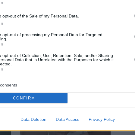
In
o opt-out of the Sale of my Personal Data.
In
to opt-out of processing my Personal Data for Targeted
ing.
In
ΑΥΤΟΔΙΟΙΚΗΣΗ
o opt-out of Collection, Use, Retention, Sale, and/or Sharing
ersonal Data that Is Unrelated with the Purposes for which it
lected.
τα
Δήμος Αγίου Δημητρίου: LIVE
In
αποτελέσματα για τον β’ γύρο
consents
CONFIRM
Data Deletion
Data Access
Privacy Policy