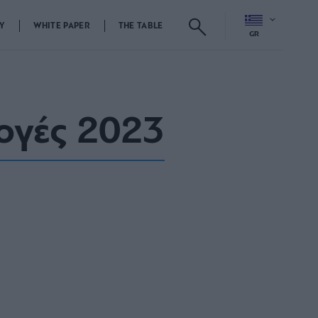
Y
WHITE PAPER
THE TABLE
GR
λογές 2023