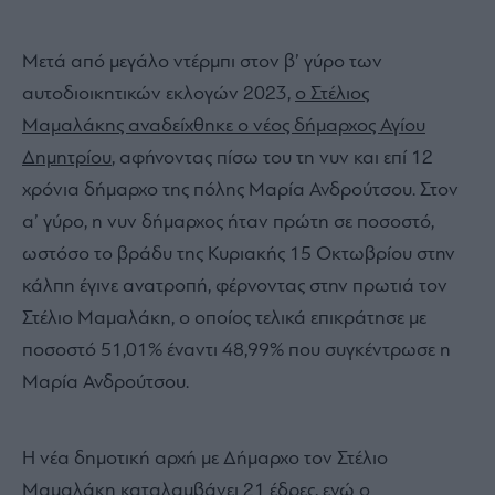
Μετά από μεγάλο ντέρμπι στον β’ γύρο των
αυτοδιοικητικών εκλογών 2023,
ο Στέλιος
Μαμαλάκης αναδείχθηκε ο νέος δήμαρχος Αγίου
Δημητρίου
, αφήνοντας πίσω του τη νυν και επί 12
χρόνια δήμαρχο της πόλης Μαρία Ανδρούτσου. Στον
α’ γύρο, η νυν δήμαρχος ήταν πρώτη σε ποσοστό,
ωστόσο το βράδυ της Κυριακής 15 Οκτωβρίου στην
κάλπη έγινε ανατροπή, φέρνοντας στην πρωτιά τον
Στέλιο Μαμαλάκη, ο οποίος τελικά επικράτησε με
ποσοστό 51,01% έναντι 48,99% που συγκέντρωσε η
Μαρία Ανδρούτσου.
Η νέα δημοτική αρχή με Δήμαρχο τον Στέλιο
Μαμαλάκη καταλαμβάνει 21 έδρες, ενώ ο