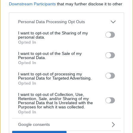
Downstream Participants
that may further disclose it to other
third parties.
Please note that this website/app uses one or more Google
Personal Data Processing Opt Outs
services and may gather and store information including but
not limited to your visit or usage behaviour. You may click to
I want to opt-out of the Sharing of my
personal data.
grant or deny consent to Google and its third-party tags to
Opted In
use your data for below specified purposes in below Google
consent section.
I want to opt-out of the Sale of my
Personal Data.
Opted In
I want to opt-out of processing my
Personal Data for Targeted Advertising.
Opted In
I want to opt-out of Collection, Use,
Retention, Sale, and/or Sharing of my
Personal Data that Is Unrelated with the
Purposes for which it was collected.
Opted In
Google consents