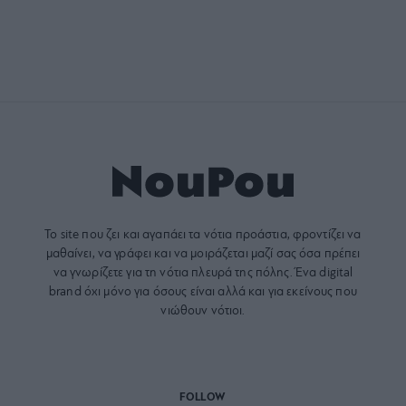
Το site που ζει και αγαπάει τα
νότια προάστια
, φροντίζει να
μαθαίνει, να γράφει και να μοιράζεται μαζί σας όσα πρέπει
να γνωρίζετε για τη νότια πλευρά της πόλης. Ένα digital
brand όχι μόνο για όσους είναι αλλά και για εκείνους που
νιώθουν νότιοι.
FOLLOW