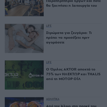
Παρατηρητήριο Έργων και πότε
θα ξεκινήσει η λειτουργία του
LIFE
Στρώματα για ζευγάρια: Τι
πρέπει να προσέξετε πριν
αγοράσετε
LIFE
Ο Όμιλος AKTOR αποκτά το
75% των ΗΛΕΚΤΩΡ και THALIS
από τη ΜΟΤΟΡ ΟΪΛ
ΑΘΛΗΤΙΚΑ
Από τον Άλιμο στα παρκέ του