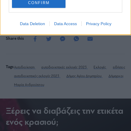
CONFIRM
Data Deletion
Data Access
Privacy Policy
Share this
Tags
Αυτοδιοίκηση
αυτοδιοικητικές εκλογές 2023
Εκλογές
ειδήσεις
αυτοδιοικητικές εκλογές 2023
Δήμος Αγίου Δημητρίου
Δήμαρχοι
Μαρία Ανδρούτσου
Ξέρεις να διαβάζεις την ετικέτα
ενός κρασιού;