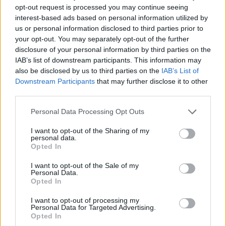
opt-out request is processed you may continue seeing
interest-based ads based on personal information utilized by
us or personal information disclosed to third parties prior to
your opt-out. You may separately opt-out of the further
disclosure of your personal information by third parties on the
IAB’s list of downstream participants. This information may
also be disclosed by us to third parties on the
IAB’s List of
Downstream Participants
that may further disclose it to other
LIFE
third parties.
Ραντεβού στο Hondos Center Γλυφάδας για ένα
διήμερο gardening event που κάνει την πόλη να
Please note that this website/app uses one or more Google
Personal Data Processing Opt Outs
ανθίζει
services and may gather and store information including but
not limited to your visit or usage behaviour. You may click to
I want to opt-out of the Sharing of my
personal data.
grant or deny consent to Google and its third-party tags to
Opted In
use your data for below specified purposes in below Google
consent section.
I want to opt-out of the Sale of my
Personal Data.
Opted In
I want to opt-out of processing my
Personal Data for Targeted Advertising.
Opted In