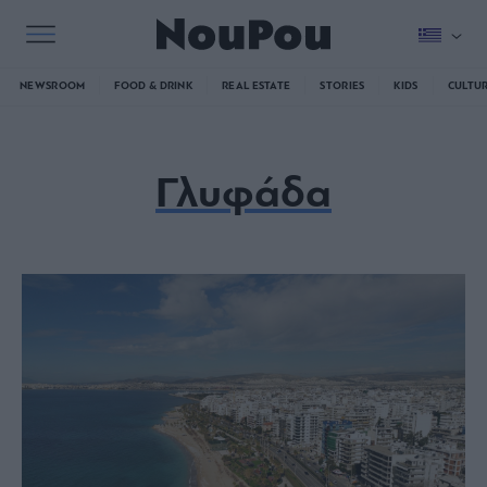
NEWSROOM
FOOD & DRINK
REAL ESTATE
STORIES
KIDS
CULTU
Γλυφάδα