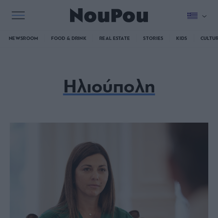
NEWSROOM
FOOD & DRINK
REAL ESTATE
STORIES
KIDS
CULTU
Ηλιούπολη