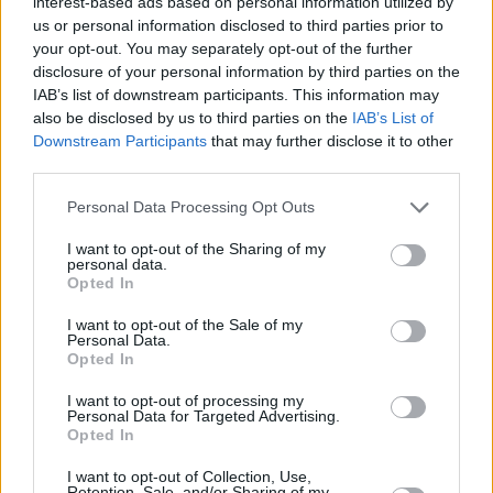
interest-based ads based on personal information utilized by
us or personal information disclosed to third parties prior to
your opt-out. You may separately opt-out of the further
disclosure of your personal information by third parties on the
IAB’s list of downstream participants. This information may
also be disclosed by us to third parties on the
IAB’s List of
Downstream Participants
that may further disclose it to other
LIFE
third parties.
Τι να κάνεις το τριήμερο της Πρωτομαγιάς στα
Please note that this website/app uses one or more Google
Personal Data Processing Opt Outs
νότια: Ο απόλυτος οδηγός
services and may gather and store information including but
not limited to your visit or usage behaviour. You may click to
I want to opt-out of the Sharing of my
personal data.
grant or deny consent to Google and its third-party tags to
Opted In
use your data for below specified purposes in below Google
consent section.
I want to opt-out of the Sale of my
Personal Data.
Opted In
I want to opt-out of processing my
Personal Data for Targeted Advertising.
Opted In
I want to opt-out of Collection, Use,
Retention, Sale, and/or Sharing of my