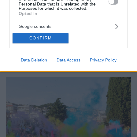
Personal Data that Is Unrelated with the
Purposes for which it was collected.
Opted In
Google consents
CONFIRM
CULTURE
Το «Ταξίδι του Καραγκιόζη» επιστρέφει στις
πλατείες της Ηλιούπολης
Data Deletion
Data Access
Privacy Policy