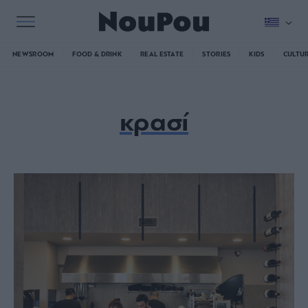
NEWSROOM
FOOD & DRINK
REAL ESTATE
STORIES
KIDS
CULTU
κρασί