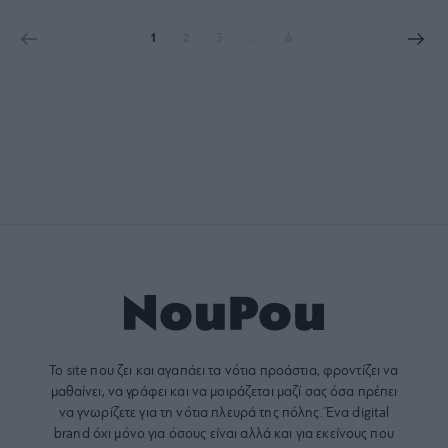
1
2
3
…
6
Το site που ζει και αγαπάει τα
νότια προάστια
, φροντίζει να
μαθαίνει, να γράφει και να μοιράζεται μαζί σας όσα πρέπει
να γνωρίζετε για τη νότια πλευρά της πόλης. Ένα digital
brand όχι μόνο για όσους είναι αλλά και για εκείνους που