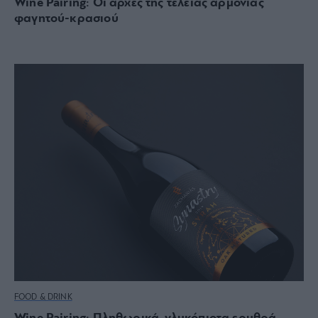
Wine Pairing: Οι αρχές της τέλειας αρμονίας
φαγητού-κρασιού
FOOD & DRINK