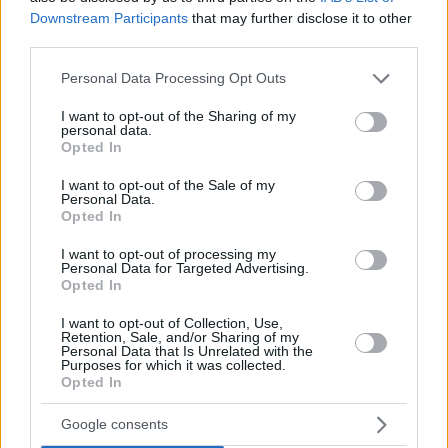
Downstream Participants
that may further disclose it to other
ΒΙΒΛΙΑ
third parties.
«Το Ελληνικό Κρασί σε ένα βιβλίο γεμάτο
Please note that this website/app uses one or more Google
Personal Data Processing Opt Outs
αξιολογήσεις»: Το ιδανικό δώρο για κάθε οινόφιλο
services and may gather and store information including but
not limited to your visit or usage behaviour. You may click to
I want to opt-out of the Sharing of my
personal data.
grant or deny consent to Google and its third-party tags to
Opted In
use your data for below specified purposes in below Google
consent section.
I want to opt-out of the Sale of my
Personal Data.
Opted In
I want to opt-out of processing my
Personal Data for Targeted Advertising.
Opted In
I want to opt-out of Collection, Use,
Retention, Sale, and/or Sharing of my
Personal Data that Is Unrelated with the
Purposes for which it was collected.
Opted In
Google consents