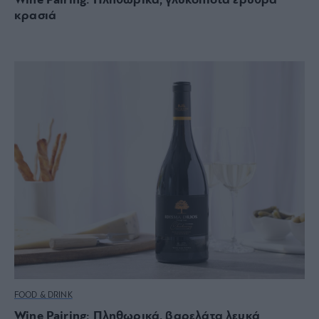
Wine Pairing: Πληθωρικά, γλυκόπιοτα ερυθρά
κρασιά
FOOD & DRINK
Wine Pairing: Πληθωρικά, βαρελάτα λευκά