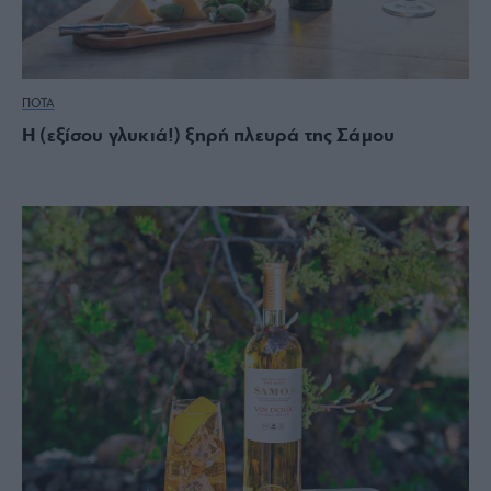
ΠΟΤΑ
Η (εξίσου γλυκιά!) ξηρή πλευρά της Σάμου