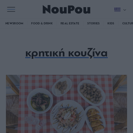
NEWSROOM
FOOD & DRINK
REAL ESTATE
STORIES
KIDS
CULTU
κρητική κουζίνα