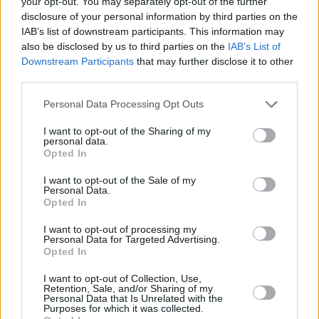
your opt-out. You may separately opt-out of the further
disclosure of your personal information by third parties on the
IAB’s list of downstream participants. This information may
also be disclosed by us to third parties on the
IAB’s List of
Downstream Participants
that may further disclose it to other
FOOD & DRINK
third parties.
Μίτος: Ένας καλά κρυμμένος κρητικός καφενές
Please note that this website/app uses one or more Google
Personal Data Processing Opt Outs
στην Καλλιθέα
services and may gather and store information including but
not limited to your visit or usage behaviour. You may click to
I want to opt-out of the Sharing of my
personal data.
grant or deny consent to Google and its third-party tags to
Opted In
use your data for below specified purposes in below Google
consent section.
I want to opt-out of the Sale of my
Personal Data.
Opted In
I want to opt-out of processing my
Personal Data for Targeted Advertising.
Opted In
I want to opt-out of Collection, Use,
Retention, Sale, and/or Sharing of my
Personal Data that Is Unrelated with the
Purposes for which it was collected.