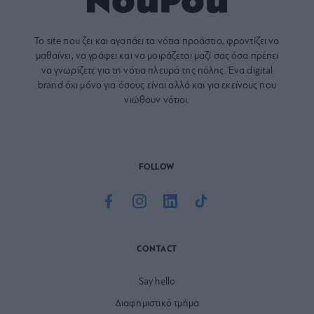
Το site που ζει και αγαπάει τα
νότια προάστια
, φροντίζει να
μαθαίνει, να γράφει και να μοιράζεται μαζί σας όσα πρέπει
να γνωρίζετε για τη νότια πλευρά της πόλης. Ένα digital
brand όχι μόνο για όσους είναι αλλά και για εκείνους που
νιώθουν νότιοι.
FOLLOW
CONTACT
Say hello
Διαφημιστικό τμήμα