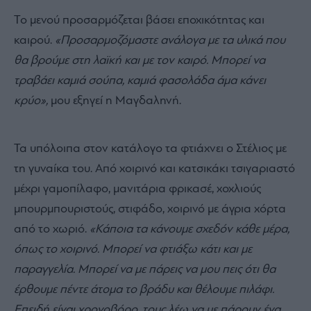
Το μενού προσαρμόζεται βάσει εποχικότητας και
καιρού.
«Προσαρμοζόμαστε ανάλογα με τα υλικά που
θα βρούμε στη λαϊκή και με τον καιρό. Μπορεί να
τραβάει καμιά σούπα, καμιά φασολάδα άμα κάνει
κρύο»,
μου εξηγεί η Μαγδαληνή.
Τα υπόλοιπα στον κατάλογο τα φτιάχνει ο Στέλιος με
τη γυναίκα του. Από χοιρινό και κατσικάκι τσιγαριαστό
μέχρι γαμοπίλαφο, μανιτάρια φρικασέ, χοχλιούς
μπουρμπουριστούς, στιφάδο, χοιρινό με άγρια χόρτα
από το χωριό.
«Κάποια τα κάνουμε σχεδόν κάθε μέρα,
όπως το χοιρινό. Μπορεί να φτιάξω κάτι και με
παραγγελία. Μπορεί να με πάρεις να μου πεις ότι θα
έρθουμε πέντε άτομα το βράδυ και θέλουμε πιλάφι.
Επειδή είναι χρονοβόρο, τους λέω να με πάρουν ένα