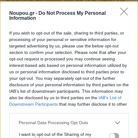
τηλέφωνο μια μέρα πριν για να είμαι
Noupou.gr -
Do Not Process My Personal
προετοιμασμένος»
, λέει ο Στέλιος.
Information
If you wish to opt-out of the sale, sharing to third parties, or
Καθώς μου εξηγούν τον κατάλογο, δοκιμάζω ένα
processing of your personal or sensitive information for
targeted advertising by us, please use the below opt-out
χειροποίητο μυζιθροπιτάκι με μέλι της θείας τους, που
section to confirm your selection. Please note that after your
ήρθε πριν λίγες μέρες από την Κρήτη να τους δει.
opt-out request is processed you may continue seeing
Όποιος έρχεται, όλο και κάτι φέρνει μαζί του.
«Τα
interest-based ads based on personal information utilized by
us or personal information disclosed to third parties prior to
κρέατα τα παίρνω από εδώ –δεν θέλω να λέω ψέματα.
your opt-out. You may separately opt-out of the further
Aν μου έρθει κανένα από την Κρήτη, θα το πω. Μου
disclosure of your personal information by third parties on the
IAB’s list of downstream participants. This information may
στέλνουν όμως πολλά προϊόντα από το νησί, όπως
also be disclosed by us to third parties on the
IAB’s List of
απάκια, λουκάνικα, τυριά. Έχουμε συγκεκριμένους
Downstream Participants
that may further disclose it to other
παραγωγούς από το Ρέθυμνο και τα Χανιά με τους
third parties.
οποίους συνεργαζόμαστε».
Please note that this website/app uses one or more Google
Personal Data Processing Opt Outs
services and may gather and store information including but
not limited to your visit or usage behaviour. You may click to
I want to opt-out of the Sharing of my