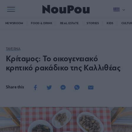
NEWSROOM
FOOD & DRINK
REAL ESTATE
STORIES
KIDS
CULTU
TAVERNA
Κρίταμος: Το οικογενειακό
κρητικό ρακάδικο της Καλλιθέας
Share this