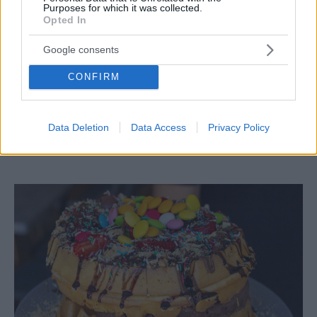
Purposes for which it was collected.
Opted In
Google consents
CONFIRM
ΝΕΕΣ ΑΦΙΞΕΙΣ
Το Steve’s στον Κεραμεικό επιστρέφει φέρνοντας
Data Deletion
Data Access
Privacy Policy
ξανά πίσω το 65 napkins burger