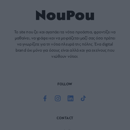
Το site που ζει και αγαπάει τα
νότια προάστια
, φροντίζει να
μαθαίνει, να γράφει και να μοιράζεται μαζί σας όσα πρέπει
να γνωρίζετε για τη νότια πλευρά της πόλης. Ένα digital
brand όχι μόνο για όσους είναι αλλά και για εκείνους που
νιώθουν νότιοι.
FOLLOW
CONTACT