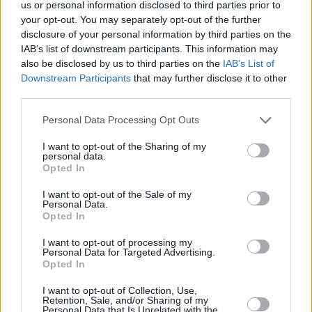
us or personal information disclosed to third parties prior to
your opt-out. You may separately opt-out of the further
disclosure of your personal information by third parties on the
IAB’s list of downstream participants. This information may
also be disclosed by us to third parties on the
IAB’s List of
Downstream Participants
that may further disclose it to other
third parties.
ΙΤΑΛΙΚΟ
Please note that this website/app uses one or more Google
Personal Data Processing Opt Outs
Το Vitello μας προσκαλεί για burgers και pasta αλά
services and may gather and store information including but
ιταλικά στο Παλαιό Φάληρο
not limited to your visit or usage behaviour. You may click to
I want to opt-out of the Sharing of my
personal data.
grant or deny consent to Google and its third-party tags to
Opted In
use your data for below specified purposes in below Google
consent section.
I want to opt-out of the Sale of my
Personal Data.
Opted In
I want to opt-out of processing my
Personal Data for Targeted Advertising.
Opted In
I want to opt-out of Collection, Use,
Retention, Sale, and/or Sharing of my
Personal Data that Is Unrelated with the