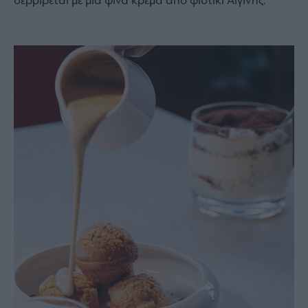
σερβίρεται με μια φίνα κρέμα από φιστίκι Αιγίνης.