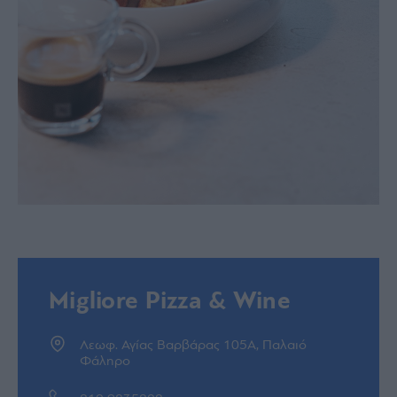
Migliore Pizza & Wine
Λεωφ. Αγίας Βαρβάρας 105A, Παλαιό
Φάληρο