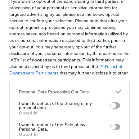
If you wish to opt-out of the sale, sharing to third parties, or
processing of your personal or sensitive information for
targeted advertising by us, please use the below opt-out
section to confirm your selection. Please note that after your
opt-out request is processed you may continue seeing
interest-based ads based on personal information utilized by
us or personal information disclosed to third parties prior to
your opt-out. You may separately opt-out of the further
disclosure of your personal information by third parties on the
IAB’s list of downstream participants. This information may
also be disclosed by us to third parties on the
IAB’s List of
Downstream Participants
that may further disclose it to other
third parties.
Please note that this website/app uses one or more Google
Personal Data Processing Opt Outs
services and may gather and store information including but
not limited to your visit or usage behaviour. You may click to
I want to opt-out of the Sharing of my
personal data.
grant or deny consent to Google and its third-party tags to
Opted In
use your data for below specified purposes in below Google
Φτάνοντας στον πρωταγωνιστή του εστιατορίου, την
consent section.
I want to opt-out of the Sale of my
Personal Data.
πίτσα, ξεχωρίσαμε την Pizza Mortadella με mozzarella
Opted In