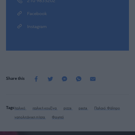
210 9835202
Facebook
Instagram
Share this
Tags
Ιταλικό
ιταλική κουζίνα
pizza
pasta
Παλαιό Φάληρο
ναπολιτάνικη πίτσα
Φαγητό