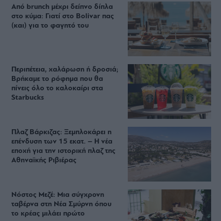
Από brunch μέχρι δείπνο δίπλα
στο κύμα: Γιατί στο Bolivar πας
(και) για το φαγητό του
Περιπέτεια, χαλάρωση ή δροσιά;
Βρήκαμε το ρόφημα που θα
πίνεις όλο το καλοκαίρι στα
Starbucks
Πλαζ Βάρκιζας: Ξεμπλοκάρει η
επένδυση των 15 εκατ. – Η νέα
εποχή για την ιστορική πλαζ της
Αθηναϊκής Ριβιέρας
Νόστος Μεζέ: Μια σύγχρονη
ταβέρνα στη Νέα Σμύρνη όπου
το κρέας μιλάει πρώτο