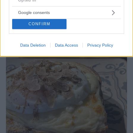
Google consents
FOOD & DRINK
CONFIRM
Το Ark σε καλεί σε Πρωτοχρονιάτικο ρεβεγιόν με
εορταστικό μενού και wine pairing
Data Deletion
Data Access
Privacy Policy