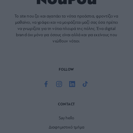
Το site που ζει και αγαπάει τα
νότια προάστια
, φροντίζει να
μαθαίνει, να γράφει και να μοιράζεται μαζί σας όσα πρέπει
να γνωρίζετε για τη νότια πλευρά της πόλης. Ένα digital
brand όχι μόνο για όσους είναι αλλά και για εκείνους που
νιώθουν νότιοι.
FOLLOW
CONTACT
Say hello
Διαφημιστικό τμήμα