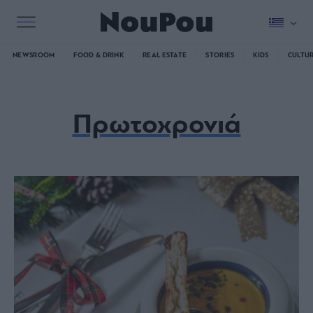
NEWSROOM
FOOD & DRINK
REAL ESTATE
STORIES
KIDS
CULTU
Πρωτοχρονιά