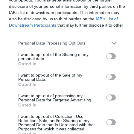
disclosure of your personal information by third parties on the
IAB’s list of downstream participants. This information may
also be disclosed by us to third parties on the
IAB’s List of
ΓΛΥΚΟ
Downstream Participants
that may further disclose it to other
Βασιλόπιτα με την υπογραφή του
third parties.
ζαχαροπλαστείου Θωμάς
Please note that this website/app uses one or more Google
Personal Data Processing Opt Outs
services and may gather and store information including but
not limited to your visit or usage behaviour. You may click to
I want to opt-out of the Sharing of my
personal data.
grant or deny consent to Google and its third-party tags to
Opted In
use your data for below specified purposes in below Google
consent section.
I want to opt-out of the Sale of my
Personal Data.
Opted In
I want to opt-out of processing my
Personal Data for Targeted Advertising.
Opted In
I want to opt-out of Collection, Use,
Retention, Sale, and/or Sharing of my
Personal Data that Is Unrelated with the
Purposes for which it was collected.
Opted In