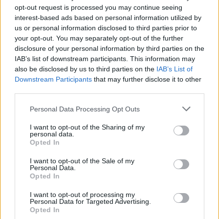
opt-out request is processed you may continue seeing
interest-based ads based on personal information utilized by
us or personal information disclosed to third parties prior to
your opt-out. You may separately opt-out of the further
disclosure of your personal information by third parties on the
IAB’s list of downstream participants. This information may
also be disclosed by us to third parties on the
IAB’s List of
Downstream Participants
that may further disclose it to other
third parties.
Please note that this website/app uses one or more Google
Personal Data Processing Opt Outs
services and may gather and store information including but
Staks: Πώς μια cool καντίνα προσγειώθηκε (και
not limited to your visit or usage behaviour. You may click to
I want to opt-out of the Sharing of my
ρίζωσε) σε ένα αθέατο οικόπεδο στην Ανάβυσσο
personal data.
grant or deny consent to Google and its third-party tags to
Opted In
use your data for below specified purposes in below Google
Από brunch μέχρι δείπνο δίπλα
consent section.
I want to opt-out of the Sale of my
στο κύμα: Γιατί στο Bolivar πας
Personal Data.
(και) για το φαγητό του
Opted In
I want to opt-out of processing my
Personal Data for Targeted Advertising.
Opted In
Περιπέτεια, χαλάρωση ή δροσιά;