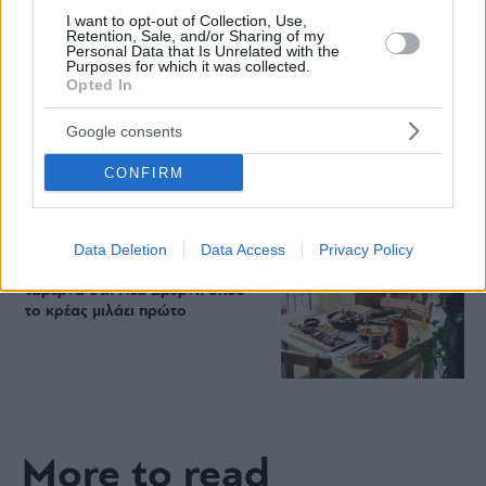
Βρήκαμε το ρόφημα που θα
I want to opt-out of Collection, Use,
Retention, Sale, and/or Sharing of my
πίνεις όλο το καλοκαίρι στα
Personal Data that Is Unrelated with the
Starbucks
Purposes for which it was collected.
Opted In
Google consents
Πλαζ Βάρκιζας: Ξεμπλοκάρει η
επένδυση των 15 εκατ. – Η νέα
CONFIRM
εποχή για την ιστορική πλαζ της
Αθηναϊκής Ριβιέρας
Data Deletion
Data Access
Privacy Policy
Νόστος Μεζέ: Μια σύγχρονη
ταβέρνα στη Νέα Σμύρνη όπου
το κρέας μιλάει πρώτο
More to read