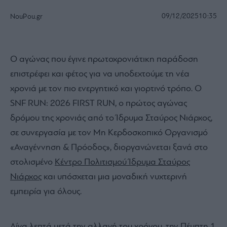
09/12/2025
10:35
NouPou.gr
Ο αγώνας που έγινε πρωτοχρονιάτικη παράδοση
επιστρέφει και φέτος για να υποδεχτούμε τη νέα
χρονιά με τον πιο ενεργητικό και γιορτινό τρόπο. Ο
SNF RUN: 2026 FIRST RUN, ο πρώτος αγώνας
δρόμου της χρονιάς από το Ίδρυμα Σταύρος Νιάρχος,
σε συνεργασία με τον Μη Κερδοσκοπικό Οργανισμό
«Αναγέννηση & Πρόοδος», διοργανώνεται ξανά στο
στολισμένο
Κέντρο Πολιτισμού Ίδρυμα Σταύρος
Νιάρχος
και υπόσχεται μια μοναδική νυχτερινή
εμπειρία για όλους.
Λίγα λεπτά μετά την αλλαγή του χρόνου, την Πέμπτη 1