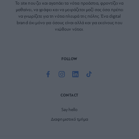
Το site που ζει και αγαπάει τα
νότια προάστια
, φροντίζει να
μαθαίνει, να γράφει και να μοιράζεται μαζί σας όσα πρέπει
να γνωρίζετε για τη νότια πλευρά της πόλης. Ένα digital
brand όχι μόνο για όσους είναι αλλά και για εκείνους που
νιώθουν νότιοι.
FOLLOW
CONTACT
Say hello
Διαφημιστικό τμήμα