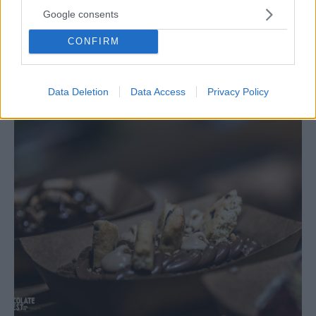
Google consents
STYLE & BEAUTY
Η νέα limited edition συλλογή Sweet Affaires της
CONFIRM
Kiko Milano είναι εμπνευσμένη από τη σοκολάτα
Data Deletion
Data Access
Privacy Policy