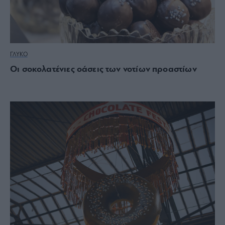
ΓΛΥΚΟ
Oι σοκολατένιες οάσεις των νοτίων προαστίων