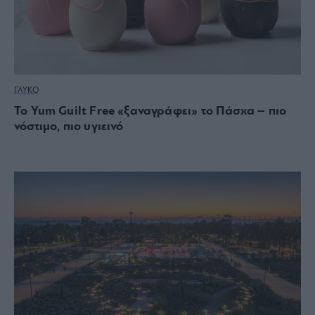
ΓΛΥΚΟ
Το Yum Guilt Free «ξαναγράφει» το Πάσχα – πιο
νόστιμο, πιο υγιεινό