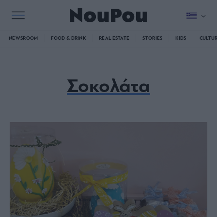
NEWSROOM
FOOD & DRINK
REAL ESTATE
STORIES
KIDS
CULTU
Σοκολάτα