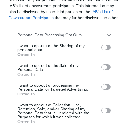
IAB’s list of downstream participants. This information may
also be disclosed by us to third parties on the
IAB’s List of
FOOD & DRINK
Downstream Participants
that may further disclose it to other
Για ζεστή σοκολάτα στον Στυλίτη στην Καισαριανή
third parties.
Please note that this website/app uses one or more Google
Personal Data Processing Opt Outs
services and may gather and store information including but
not limited to your visit or usage behaviour. You may click to
I want to opt-out of the Sharing of my
personal data.
grant or deny consent to Google and its third-party tags to
Opted In
use your data for below specified purposes in below Google
consent section.
I want to opt-out of the Sale of my
Personal Data.
Opted In
I want to opt-out of processing my
Personal Data for Targeted Advertising.
Opted In
I want to opt-out of Collection, Use,
Retention, Sale, and/or Sharing of my
Personal Data that Is Unrelated with the
Purposes for which it was collected.
Opted In