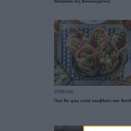
θάλασσα της Βουλιαγμένης
ΣΟΥΒΛΑΚΙ
Πού θα φας καλό σουβλάκι στη Βού