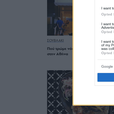
I want t
Opted 
I want 
Advertis
Opted 
ΣΟΥΒΛΑΚΙ
I want t
of my P
was col
Πού τρώμε νόστιμο, αυθεντικό κεμπά
Opted 
στην Αθήνα
Google 