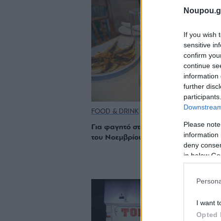
Noupou.g
If you wish 
sensitive in
confirm you
continue se
information 
further disc
participants
Downstream 
FOOD & DRINK
Please note
Για φαγητό στα νότια: Τα value for 
information 
του Νοεμβρίου
deny consent
in below Go
Persona
I want t
Opted 