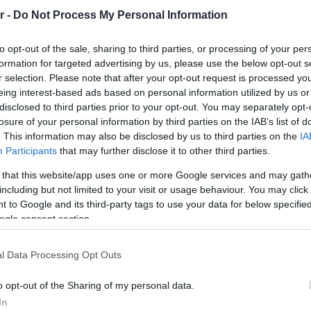
r -
Do Not Process My Personal Information
to opt-out of the sale, sharing to third parties, or processing of your per
formation for targeted advertising by us, please use the below opt-out s
r selection. Please note that after your opt-out request is processed y
eing interest-based ads based on personal information utilized by us or
disclosed to third parties prior to your opt-out. You may separately opt-
losure of your personal information by third parties on the IAB’s list of
. This information may also be disclosed by us to third parties on the
IA
Participants
that may further disclose it to other third parties.
ADVERTORIALS
 that this website/app uses one or more Google services and may gath
money
Από το 1981 στη Νέστορος 21: Το
including but not limited to your visit or usage behaviour. You may click 
ψητοπωλείο που είδε το Φάληρο να
 to Google and its third-party tags to use your data for below specifi
μεγαλώνει
ogle consent section.
l Data Processing Opt Outs
o opt-out of the Sharing of my personal data.
In