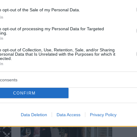
o opt-out of the Sale of my Personal Data.
In
to opt-out of processing my Personal Data for Targeted
ing.
In
GUIDE
o opt-out of Collection, Use, Retention, Sale, and/or Sharing
ersonal Data that Is Unrelated with the Purposes for which it
lected.
π
15+2 value for money μαγαζιά για φαγητό
In
στα νότια προάστια
consents
CONFIRM
Data Deletion
Data Access
Privacy Policy