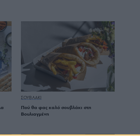
ΣΟΥΒΛΑΚΙ
λα
Πού θα φας καλό σουβλάκι στη
Βουλιαγμένη