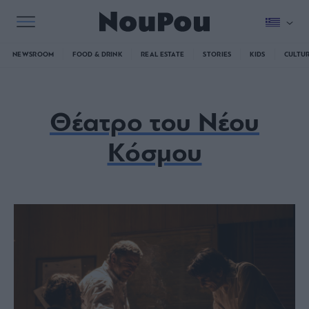
NEWSROOM
FOOD & DRINK
REAL ESTATE
STORIES
KIDS
CULTU
Θέατρο του Νέου
Κόσμου