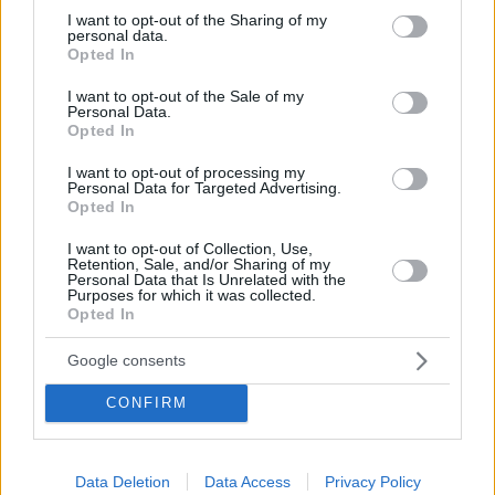
not limited to your visit or usage behaviour. You may click to
I want to opt-out of the Sharing of my
personal data.
grant or deny consent to Google and its third-party tags to
Opted In
use your data for below specified purposes in below Google
consent section.
I want to opt-out of the Sale of my
Personal Data.
Opted In
I want to opt-out of processing my
ΘΕΑΤΡΟ
Personal Data for Targeted Advertising.
Θέατρο του Νέου Κόσμου: Το αναλυτικό
Opted In
πρόγραμμα για τη σεζόν 2022-2023
I want to opt-out of Collection, Use,
Retention, Sale, and/or Sharing of my
Personal Data that Is Unrelated with the
Purposes for which it was collected.
Opted In
Google consents
CONFIRM
Data Deletion
Data Access
Privacy Policy