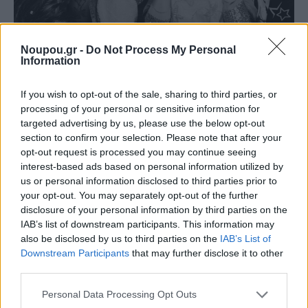
Noupou.gr -
Do Not Process My Personal
Information
If you wish to opt-out of the sale, sharing to third parties, or
ΘΕΑΤΡΟ
processing of your personal or sensitive information for
«Πεταλούδες στο στομάχι» σε σκηνοθεσία
targeted advertising by us, please use the below opt-out
Κωνσταντίνου Ρήγου στο Θέατρο του Νέου
section to confirm your selection. Please note that after your
Κόσμου
opt-out request is processed you may continue seeing
interest-based ads based on personal information utilized by
us or personal information disclosed to third parties prior to
your opt-out. You may separately opt-out of the further
disclosure of your personal information by third parties on the
IAB’s list of downstream participants. This information may
also be disclosed by us to third parties on the
IAB’s List of
Downstream Participants
that may further disclose it to other
third parties.
Please note that this website/app uses one or more Google
Personal Data Processing Opt Outs
services and may gather and store information including but