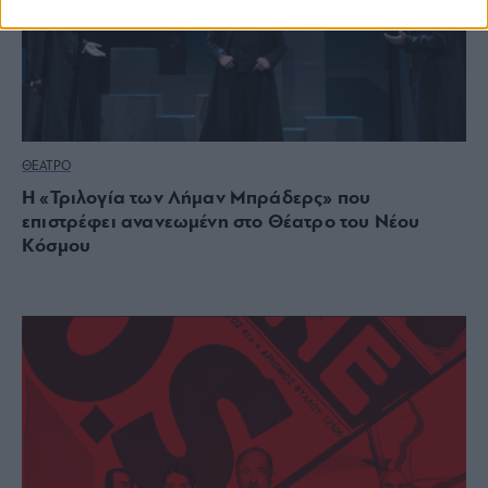
ΘΕΑΤΡΟ
Η «Τριλογία των Λήμαν Μπράδερς» που
επιστρέφει ανανεωμένη στο Θέατρο του Νέου
Κόσμου