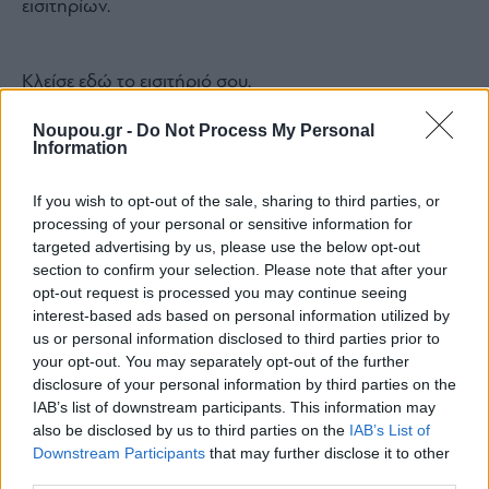
εισιτηρίων.
Κλείσε
εδώ
το εισιτήριό σου.
Noupou.gr -
Do Not Process My Personal
Information
Share this
If you wish to opt-out of the sale, sharing to third parties, or
processing of your personal or sensitive information for
targeted advertising by us, please use the below opt-out
section to confirm your selection. Please note that after your
opt-out request is processed you may continue seeing
Tags
Θέατρο
θεατρικές παραστάσεις
εθνικό θέατρο
Θέατρο του
interest-based ads based on personal information utilized by
Νέου Κόσμου
Θέατρο Πορεία
us or personal information disclosed to third parties prior to
your opt-out. You may separately opt-out of the further
disclosure of your personal information by third parties on the
IAB’s list of downstream participants. This information may
Ποιος είναι ο καλύτερος
also be disclosed by us to third parties on the
IAB’s List of
Downstream Participants
that may further disclose it to other
τρόπος να κρυώσεις το κρασί
third parties.