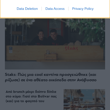
Data Deletion
Data Access
Privacy Policy
Staks: Πώς μια cool καντίνα προσγειώθηκε (και
ρίζωσε) σε ένα αθέατο οικόπεδο στην Ανάβυσσο
Από brunch μέχρι δείπνο δίπλα
στο κύμα: Γιατί στο Bolivar πας
(και) για το φαγητό του