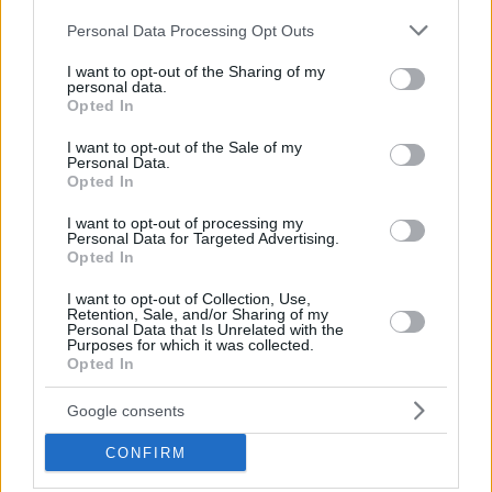
σου;
Please note that this website/app uses one or more Google
Personal Data Processing Opt Outs
services and may gather and store information including but
not limited to your visit or usage behaviour. You may click to
I want to opt-out of the Sharing of my
personal data.
grant or deny consent to Google and its third-party tags to
Opted In
use your data for below specified purposes in below Google
consent section.
I want to opt-out of the Sale of my
Personal Data.
Opted In
I want to opt-out of processing my
Personal Data for Targeted Advertising.
Opted In
I want to opt-out of Collection, Use,
Retention, Sale, and/or Sharing of my
Personal Data that Is Unrelated with the
Purposes for which it was collected.
Opted In
Google consents
CONFIRM
ΔΙΑΒΑΣΤΕ ΑΚΟΜΑ