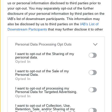
us or personal information disclosed to third parties prior to
your opt-out. You may separately opt-out of the further
disclosure of your personal information by third parties on the
IAB’s list of downstream participants. This information may
also be disclosed by us to third parties on the
IAB’s List of
Downstream Participants
that may further disclose it to other
ΘΕΑΤΡΟ
third parties.
Η «Οικογένεια Άνταμς» ξανά στο Θέατρο Βέμπο:
Το πολυβραβευμένο μιούζικαλ επέστρεψε στην
Please note that this website/app uses one or more Google
Personal Data Processing Opt Outs
Αθήνα
services and may gather and store information including but
not limited to your visit or usage behaviour. You may click to
I want to opt-out of the Sharing of my
personal data.
grant or deny consent to Google and its third-party tags to
Opted In
use your data for below specified purposes in below Google
consent section.
I want to opt-out of the Sale of my
Personal Data.
Opted In
I want to opt-out of processing my
Personal Data for Targeted Advertising.
Opted In
I want to opt-out of Collection, Use,
Retention, Sale, and/or Sharing of my