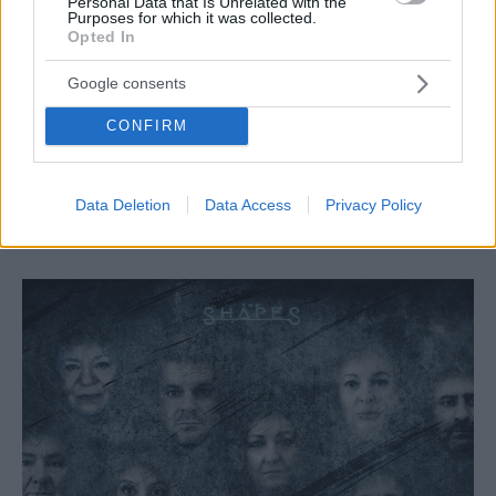
Personal Data that Is Unrelated with the
Purposes for which it was collected.
Opted In
Google consents
CONFIRM
ΘΕΑΤΡΟ
«Τζένη Τζένη – Ένα ηλιόλουστο Ρέκβιεμ» στο
Data Deletion
Data Access
Privacy Policy
Δημοτικό Θέατρο Πειραιά