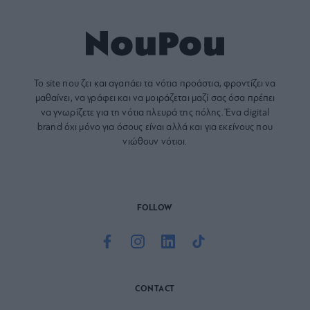
Το site που ζει και αγαπάει τα
νότια προάστια
, φροντίζει να
μαθαίνει, να γράφει και να μοιράζεται μαζί σας όσα πρέπει
να γνωρίζετε για τη νότια πλευρά της πόλης. Ένα digital
brand όχι μόνο για όσους είναι αλλά και για εκείνους που
νιώθουν νότιοι.
FOLLOW
CONTACT