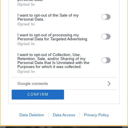
grant or deny consent to Google and its third-party tags to
Opted In
use your data for below specified purposes in below Google
consent section.
I want to opt-out of the Sale of my
Personal Data.
Opted In
I want to opt-out of processing my
STYLE & BEAUTY
Personal Data for Targeted Advertising.
Στην Angelina boutique στη Γλυφάδα θα νιώσεις
Opted In
την απόλυτη λάμψη των Χριστουγέννων
I want to opt-out of Collection, Use,
Retention, Sale, and/or Sharing of my
Personal Data that Is Unrelated with the
Purposes for which it was collected.
Opted In
Google consents
CONFIRM
Data Deletion
Data Access
Privacy Policy