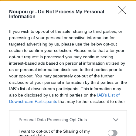
Noupou.gr -
Do Not Process My Personal
Information
If you wish to opt-out of the sale, sharing to third parties, or
processing of your personal or sensitive information for
KIDS
targeted advertising by us, please use the below opt-out
Τέσσερα συναρπαστικά παιδικά βιβλία για τα
section to confirm your selection. Please note that after your
Χριστούγεννα
opt-out request is processed you may continue seeing
interest-based ads based on personal information utilized by
us or personal information disclosed to third parties prior to
your opt-out. You may separately opt-out of the further
disclosure of your personal information by third parties on the
IAB’s list of downstream participants. This information may
also be disclosed by us to third parties on the
IAB’s List of
Downstream Participants
that may further disclose it to other
third parties.
Please note that this website/app uses one or more Google
Personal Data Processing Opt Outs
services and may gather and store information including but
not limited to your visit or usage behaviour. You may click to
I want to opt-out of the Sharing of my
personal data.