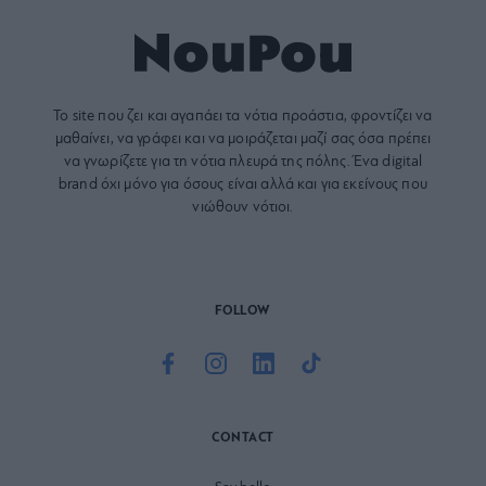
Το site που ζει και αγαπάει τα
νότια προάστια
, φροντίζει να
μαθαίνει, να γράφει και να μοιράζεται μαζί σας όσα πρέπει
να γνωρίζετε για τη νότια πλευρά της πόλης. Ένα digital
brand όχι μόνο για όσους είναι αλλά και για εκείνους που
νιώθουν νότιοι.
FOLLOW
CONTACT