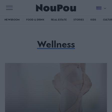
NEWSROOM
FOOD & DRINK
REAL ESTATE
STORIES
KIDS
CULTU
Wellness