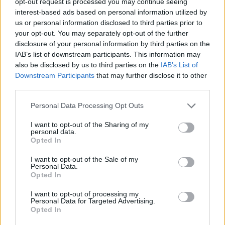
opt-out request is processed you may continue seeing
interest-based ads based on personal information utilized by
us or personal information disclosed to third parties prior to
your opt-out. You may separately opt-out of the further
disclosure of your personal information by third parties on the
IAB’s list of downstream participants. This information may
also be disclosed by us to third parties on the
IAB’s List of
Downstream Participants
that may further disclose it to other
third parties.
ΑΛΙΜΟΣ
Please note that this website/app uses one or more Google
Personal Data Processing Opt Outs
Άλιμος: Μια βιωματική παρουσίαση για να
services and may gather and store information including but
κατανοήσουμε τη ΔΕΠΥ αλλιώς
not limited to your visit or usage behaviour. You may click to
I want to opt-out of the Sharing of my
personal data.
grant or deny consent to Google and its third-party tags to
Opted In
use your data for below specified purposes in below Google
consent section.
I want to opt-out of the Sale of my
Personal Data.
Opted In
I want to opt-out of processing my
Personal Data for Targeted Advertising.
Opted In