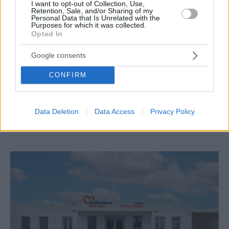
I want to opt-out of Collection, Use,
Retention, Sale, and/or Sharing of my
Personal Data that Is Unrelated with the
Purposes for which it was collected.
Opted In
Google consents
CONFIRM
ΔΙΑΤΡΟΦΟΛΟΓΟΣ
Δίαιτα στα παιδιά: Επιτρέπεται; Οδηγίες ανά ηλικία
Data Deletion
Data Access
Privacy Policy
από ειδική διαιτολόγο-διατροφολόγο