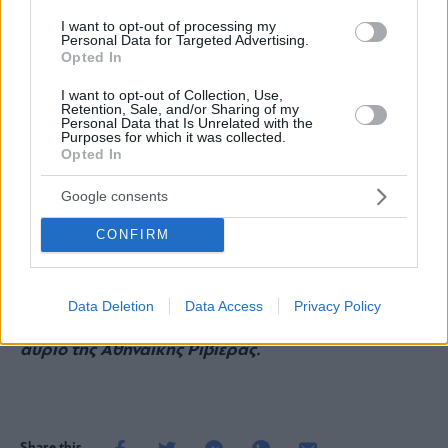
χώρα. «Δεν είναι πια όπως παλιά. Οι Βρετανοί είναι
I want to opt-out of processing my
Personal Data for Targeted Advertising.
πλέον αισθητά λιγότεροι. Στη θέση τους, βλέπεις
Opted In
περισσότερους Γάλλους — κυρίως λόγω των γαλλικών
I want to opt-out of Collection, Use,
σχολείων — και αρκετούς Ισραηλινούς, πολλοί εκ των
Retention, Sale, and/or Sharing of my
Personal Data that Is Unrelated with the
οποίων δραστηριοποιούνται στον τομέα της
Purposes for which it was collected.
Opted In
τεχνολογίας ή έχουν οικογένειες εγκατεστημένες στην
περιοχή».
Google consents
CONFIRM
Το άρθρο δημοσιεύτηκε στο περιοδικό “
White
Paper: The Big Business of the South
”, την ειδική
Data Deletion
Data Access
Privacy Policy
έκδοση της NouPou Media για το σήμερα και το
αύριο της Αθηναϊκής Ριβιέρας.