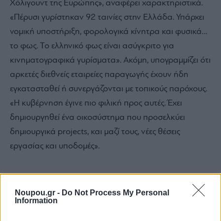
Χόλιγουντ της Ευρώπης», αναφέρει χαρακτηριστικά.
«Πέρυσι γυρίστηκαν 92 ταινίες στην Ελλάδα. Υπάρχει
νομική υποστήριξη, φορολογικά κίνητρα και φυσικά…
το φως. Το ελληνικό φως είναι ασύγκριτο για
κινηματογραφικά γυρίσματα». Ακόμη, υπογραμμίζει ότι
αρκετές διεθνείς εταιρείες παραγωγής έχουν ήδη
εγκατασταθεί ή συνεργάζονται με τοπικούς παρόχους.
«Η κυβέρνηση έγινε πιο φιλική προς αυτές. Έχει
δημιουργηθεί ένα οικοσύστημα που προσελκύει
δημιουργικά projects, και μαζί τους, νέες θέσεις
εργασίας και υποδομές».
Η ζωή στα Νότια Προάστια και η ελληνική
ψυχή
Noupou.gr -
Do Not Process My Personal
Information
Πέρα από την επιχειρηματική του δράση, ο Richard