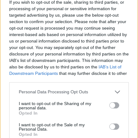
If you wish to opt-out of the sale, sharing to third parties, or
Crosby μιλά με ενθουσιασμό για τη ζωή στα Νότια
processing of your personal or sensitive information for
targeted advertising by us, please use the below opt-out
Προάστια. «Η Ελλάδα προσφέρει έναν μοναδικό
section to confirm your selection. Please note that after your
τρόπο ζωής: ηλιοφάνεια, θάλασσα, δραστηριότητες
opt-out request is processed you may continue seeing
όλο τον χρόνο. Κάθε πρωί, ανοίγεις τα μάτια σου και
interest-based ads based on personal information utilized by
us or personal information disclosed to third parties prior to
βλέπεις μπλε ουρανό». Ωστόσο, αυτό που τον
your opt-out. You may separately opt-out of the further
εντυπωσιάζει περισσότερο είναι η στάση των
disclosure of your personal information by third parties on the
Ελλήνων. «Ακόμα και σε περιόδους κρίσης, οι
IAB’s list of downstream participants. This information may
also be disclosed by us to third parties on the
IAB’s List of
άνθρωποι καταφέρνουν να χαμογελούν. Αυτή η
Downstream Participants
that may further disclose it to other
ικανότητα να απολαμβάνουν τη ζωή είναι πολύ
third parties.
ελκυστική για έναν ξένο».
Please note that this website/app uses one or more Google
Personal Data Processing Opt Outs
services and may gather and store information including but
not limited to your visit or usage behaviour. You may click to
I want to opt-out of the Sharing of my
personal data.
Η κοινότητα των expats στα Νότια Προάστια, όπως
grant or deny consent to Google and its third-party tags to
Opted In
use your data for below specified purposes in below Google
παρατηρεί, έχει αλλάξει πρόσωπο τα τελευταία
consent section.
I want to opt-out of the Sale of my
χρόνια, αλλά εξακολουθεί να αποτελεί μία από τις πιο
Personal Data.
Opted In
ζωντανές και διεθνώς προσανατολισμένες ομάδες στη