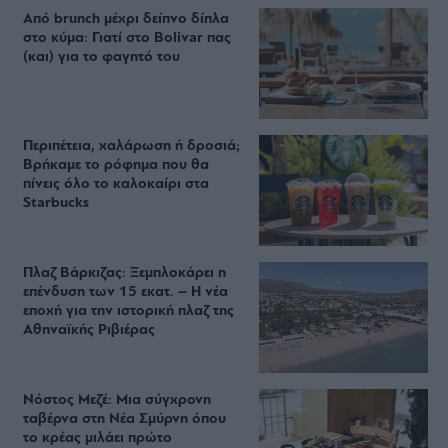
Από brunch μέχρι δείπνο δίπλα
στο κύμα: Γιατί στο Bolivar πας
(και) για το φαγητό του
Περιπέτεια, χαλάρωση ή δροσιά;
Βρήκαμε το ρόφημα που θα
πίνεις όλο το καλοκαίρι στα
Starbucks
Πλαζ Βάρκιζας: Ξεμπλοκάρει η
επένδυση των 15 εκατ. – Η νέα
εποχή για την ιστορική πλαζ της
Αθηναϊκής Ριβιέρας
Νόστος Μεζέ: Μια σύγχρονη
ταβέρνα στη Νέα Σμύρνη όπου
το κρέας μιλάει πρώτο