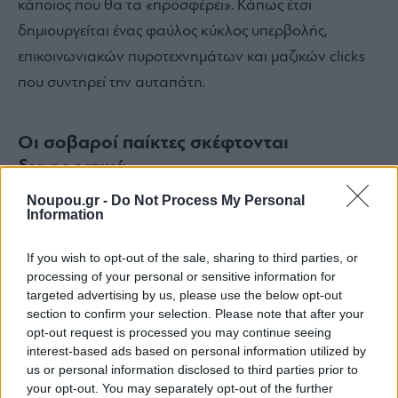
κάποιος που θα τα «προσφέρει». Κάπως έτσι
δημιουργείται ένας φαύλος κύκλος υπερβολής,
επικοινωνιακών πυροτεχνημάτων και μαζικών clicks
που συντηρεί την αυταπάτη.
Οι σοβαροί παίκτες σκέφτονται
διαφορετικά
Noupou.gr -
Do Not Process My Personal
Το πρόβλημα τις περισσότερες φορές είναι, ακριβώς, οι
Information
λανθασμένες προσδοκίες κι όχι το λάθος pick. Οι
If you wish to opt-out of the sale, sharing to third parties, or
έμπειροι παίκτες δεν πέφτουν σ’ αυτήν την παγίδα.
processing of your personal or sensitive information for
Αυτό που προσπαθούν να πετύχουν δεν είναι να
targeted advertising by us, please use the below opt-out
section to confirm your selection. Please note that after your
εξαλείψουν το ρίσκο, αλλά να παίρνουν όσο το
opt-out request is processed you may continue seeing
δυνατόν πιο σωστές αποφάσεις με βάση τη λογική και
interest-based ads based on personal information utilized by
τα δεδομένα.
us or personal information disclosed to third parties prior to
your opt-out. You may separately opt-out of the further