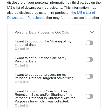
disclosure of your personal information by third parties on the
IAB’s list of downstream participants. This information may
Ξέροντας ότι ακόμα και το πιο σωστό στοίχημα μπορεί
also be disclosed by us to third parties on the
IAB’s List of
να χαθεί, δεν ψάχνουν για «σίγουρα», αλλά για
Downstream Participants
that may further disclose it to other
αποδόσεις με αξία. Γι’ αυτό αντιμετωπίζουν τα
third parties.
προγνωστικά ως εργαλείο ανάλυσης και όχι ως
Please note that this website/app uses one or more Google
Personal Data Processing Opt Outs
εγγύηση επιτυχίας.
services and may gather and store information including but
not limited to your visit or usage behaviour. You may click to
I want to opt-out of the Sharing of my
personal data.
grant or deny consent to Google and its third-party tags to
Opted In
use your data for below specified purposes in below Google
Το στοίχημα δεν λειτουργεί με «σίγουρα»
consent section.
I want to opt-out of the Sale of my
Personal Data.
Αυτή τη θεμελιώδη αρχή οι σοβαροί παίκτες δεν την
Opted In
ξεχνούν ποτέ. Το στοίχημα είναι ένα παιχνίδι
I want to opt-out of processing my
Personal Data for Targeted Advertising.
πιθανοτήτων, που θέλει στρατηγική και διαχείριση.
Opted In
Όποιος αναζητά βεβαιότητα, συνήθως απογοητεύεται
I want to opt-out of Collection, Use,
πιο γρήγορα, μη όντας προετοιμασμένος για τη
Retention, Sale, and/or Sharing of my
Personal Data that Is Unrelated with the
φυσιολογική ήττα. Η αποδοχή της αβεβαιότητας είναι,
Purposes for which it was collected.
Opted In
εν τέλει, το πρώτο βήμα για μια πιο υπεύθυνη και