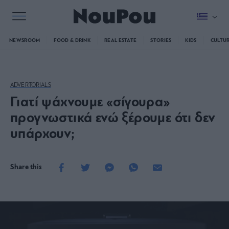
NEWSROOM
FOOD & DRINK
REAL ESTATE
STORIES
KIDS
CULTU
ADVERTORIALS
Γιατί ψάχνουμε «σίγουρα»
προγνωστικά ενώ ξέρουμε ότι δεν
υπάρχουν;
Share this