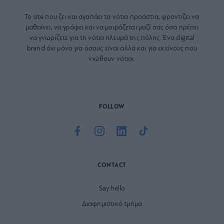
Το site που ζει και αγαπάει τα
νότια προάστια
, φροντίζει να
μαθαίνει, να γράφει και να μοιράζεται μαζί σας όσα πρέπει
να γνωρίζετε για τη νότια πλευρά της πόλης. Ένα digital
brand όχι μόνο για όσους είναι αλλά και για εκείνους που
νιώθουν νότιοι.
FOLLOW
CONTACT
Say hello
Διαφημιστικό τμήμα