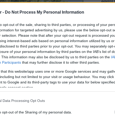
φαγητό 
r -
Do Not Process My Personal Information
Περιπέτε
δροσιά;
to opt-out of the sale, sharing to third parties, or processing of your per
που θα π
formation for targeted advertising by us, please use the below opt-out s
καλοκαίρ
r selection. Please note that after your opt-out request is processed y
eing interest-based ads based on personal information utilized by us or
disclosed to third parties prior to your opt-out. You may separately opt-
Πλαζ Βάρ
losure of your personal information by third parties on the IAB’s list of
Ξεμπλοκ
. This information may also be disclosed by us to third parties on the
IA
των 15 ε
για την 
Participants
that may further disclose it to other third parties.
Αθηναϊκή
 that this website/app uses one or more Google services and may gath
including but not limited to your visit or usage behaviour. You may click 
Νόστος 
 to Google and its third-party tags to use your data for below specifi
ταβέρνα
ogle consent section.
όπου το 
l Data Processing Opt Outs
o opt-out of the Sharing of my personal data.