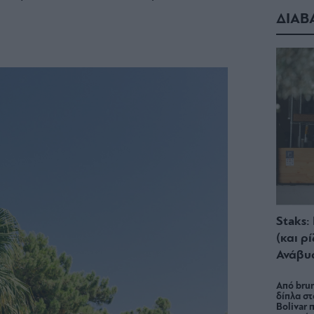
ΔΙΑΒ
Staks:
(και ρ
Ανάβυ
Από brun
δίπλα στ
Bolivar π