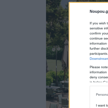
Noupou.g
If you wish 
sensitive in
confirm you
continue se
information 
further disc
participants
Downstream 
Please note
information 
deny consent
in below Go
Persona
I want t