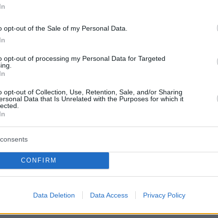
In
o opt-out of the Sale of my Personal Data.
In
to opt-out of processing my Personal Data for Targeted
ing.
In
ει επιμεληθεί ένα μενού που
BBQ: Rib Eye Uru Black Angus,
o opt-out of Collection, Use, Retention, Sale, and/or Sharing
ersonal Data that Is Unrelated with the Purposes for which it
lected.
 φιλέτο γάλακτος, κοτόπουλο
In
urgers, λουκάνικα και street food
consents
γμή. Κάθε Σάββατο, μέχρι και τις
ρει μια μικρή απόδραση από την
CONFIRM
ι οι αυθεντικές γεύσεις
Data Deletion
Data Access
Privacy Policy