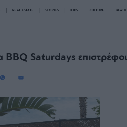
K
REAL ESTATE
STORIES
KIDS
CULTURE
BEAUT
α BBQ Saturdays επιστρέφου