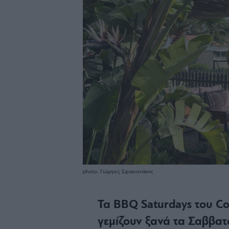
photo: Γιώργος Σφακιανάκης
Τα BBQ Saturdays του Co
γεμίζουν ξανά τα Σαββατο