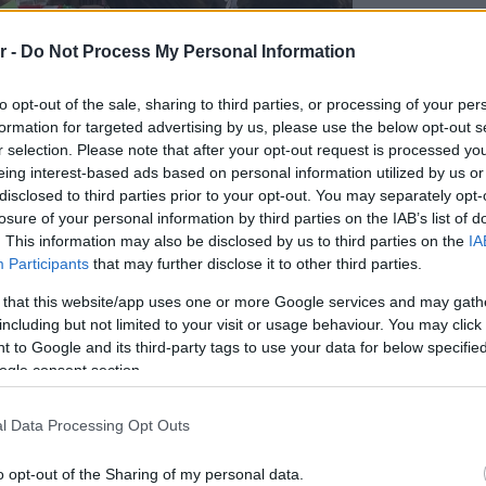
Πλαζ Βάρ
r -
Do Not Process My Personal Information
Ξεμπλοκ
των 15 ε
για την 
to opt-out of the sale, sharing to third parties, or processing of your per
Αθηναϊκή
formation for targeted advertising by us, please use the below opt-out s
r selection. Please note that after your opt-out request is processed y
Νόστος 
eing interest-based ads based on personal information utilized by us or
ταβέρνα
disclosed to third parties prior to your opt-out. You may separately opt-
όπου το 
losure of your personal information by third parties on the IAB’s list of
. This information may also be disclosed by us to third parties on the
IA
Participants
that may further disclose it to other third parties.
 that this website/app uses one or more Google services and may gath
including but not limited to your visit or usage behaviour. You may click 
 to Google and its third-party tags to use your data for below specifi
ogle consent section.
l Data Processing Opt Outs
o opt-out of the Sharing of my personal data.