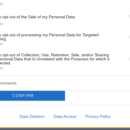
In
πλώς ένα μάθημα, είναι μια εμπειρία.
o opt-out of the Sale of my Personal Data.
In
γά, δημιουργούν και ζουν την
to opt-out of processing my Personal Data for Targeted
ό βιωματικές δράσεις:
ing.
In
o opt-out of Collection, Use, Retention, Sale, and/or Sharing
ersonal Data that Is Unrelated with the Purposes for which it
 καλλιτέχνες
lected.
In
αραδοσιακές συνταγές
consents
ιορτές όπως το
Día de los Muertos
και
CONFIRM
έπουν ταινίες και εξερευνούν την
Data Deletion
Data Access
Privacy Policy