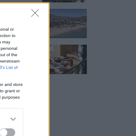
κιζας:
άρει η επένδυση
κατ. – Η νέα εποχή
ιστορική πλαζ της
sonal or
ς Ριβιέρας
ection to
ou may
Μεζέ: Μια σύγχρονη
 personal
 στη Νέα Σμύρνη
out of the
κρέας μιλάει πρώτο
 downstream
B’s List of
er and store
to grant or
ed purposes