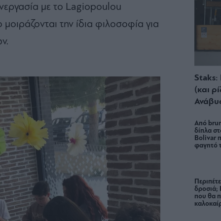
υνεργασία με το Lagiopoulou
ο μοιράζονται την ίδια φιλοσοφία για
ν.
Staks:
(και ρ
Ανάβυ
Από brun
δίπλα στ
Bolivar π
φαγητό 
Περιπέτε
δροσιά;
που θα π
καλοκαίρ