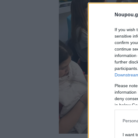
Noupou.g
If you wish 
sensitive in
confirm you
continue se
information 
further disc
participants
Downstream 
Please note
information 
deny consent
in below Go
Persona
I want t