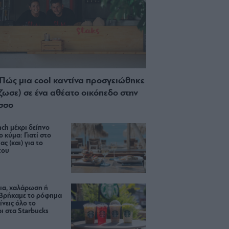
 Πώς μια cool καντίνα προσγειώθηκε
ίζωσε) σε ένα αθέατο οικόπεδο στην
σσο
ch μέχρι δείπνο
ο κύμα: Γιατί στο
ας (και) για το
του
ια, χαλάρωση ή
 Βρήκαμε το ρόφημα
ίνεις όλο το
ι στα Starbucks