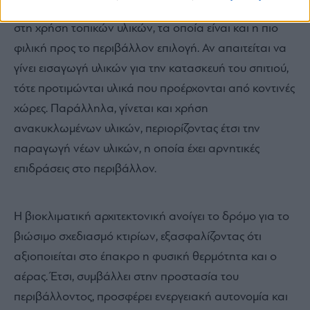
βιοκλιματική αρχιτεκτονική, η οποία επικεντρώνεται
στη χρήση τοπικών υλικών, τα οποία είναι και η πιο
φιλική προς το περιβάλλον επιλογή. Αν απαιτείται να
γίνει εισαγωγή υλικών για την κατασκευή του σπιτιού,
τότε προτιμώνται υλικά που προέρχονται από κοντινές
χώρες. Παράλληλα, γίνεται και χρήση
ανακυκλωμένων υλικών, περιορίζοντας έτσι την
παραγωγή νέων υλικών, η οποία έχει αρνητικές
επιδράσεις στο περιβάλλον.
Η βιοκλιματική αρχιτεκτονική ανοίγει το δρόμο για το
βιώσιμο σχεδιασμό κτιρίων, εξασφαλίζοντας ότι
αξιοποιείται στο έπακρο η φυσική θερμότητα και ο
αέρας. Έτσι, συμβάλλει στην προστασία του
περιβάλλοντος, προσφέρει ενεργειακή αυτονομία και