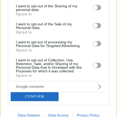
services and may gather and store information including but
ένα κτίριο θα πρέπει να είναι στραμμένο προς το Νότο,
not limited to your visit or usage behaviour. You may click to
I want to opt-out of the Sharing of my
personal data.
αφού η θέση του ήλιου κατά τους χειμερινούς μήνες
grant or deny consent to Google and its third-party tags to
Opted In
use your data for below specified purposes in below Google
του επιτρέπει να μπαίνει μέσα στο σπίτι, ζεσταίνοντάς
consent section.
I want to opt-out of the Sale of my
το. Για να επιτευχθεί αυτό, θα πρέπει φυσικά να
Personal Data.
Opted In
υπάρχουν παράθυρα σε αυτή τη μεριά του σπιτιού.
Αντίθετα, κατά τη διάρκεια του καλοκαιριού ο αέρας
I want to opt-out of processing my
Personal Data for Targeted Advertising.
που μπαίνει από τη βόρεια πλευρά του σπιτιού,
Opted In
κρατάει το σπίτι δροσερό.
I want to opt-out of Collection, Use,
Retention, Sale, and/or Sharing of my
Personal Data that Is Unrelated with the
Purposes for which it was collected.
Χρήση τοπικών δομικών υλικών
Opted In
Για την κατασκευή κτιρίων, πολλές φορές
Google consents
χρησιμοποιούνται υλικά, τα οποία έχουν εισαχθεί από
CONFIRM
μακρινές χώρες, με αποτέλεσμα να σπαταλάται πολλή
ενέργεια για τη μεταφορά τους και να έχουν μεγάλο
περιβαλλοντικό αποτύπωμα. Αυτό δεν ισχύει στη
Data Deletion
Data Access
Privacy Policy