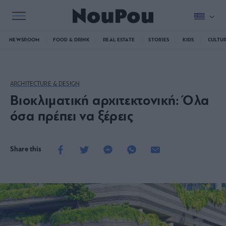
NEWSROOM
FOOD & DRINK
REAL ESTATE
STORIES
KIDS
CULTU
ARCHITECTURE & DESIGN
Βιοκλιματική αρχιτεκτονική: Όλα
όσα πρέπει να ξέρεις
Share this