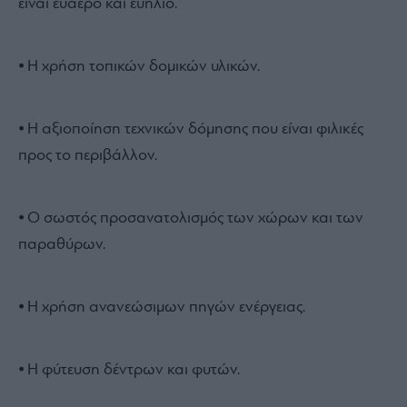
είναι ευάερο και ευήλιο.
⦁ Η χρήση τοπικών δομικών υλικών.
⦁ Η αξιοποίηση τεχνικών δόμησης που είναι φιλικές
προς το περιβάλλον.
⦁ Ο σωστός προσανατολισμός των χώρων και των
παραθύρων.
⦁ Η χρήση ανανεώσιμων πηγών ενέργειας.
⦁ Η φύτευση δέντρων και φυτών.