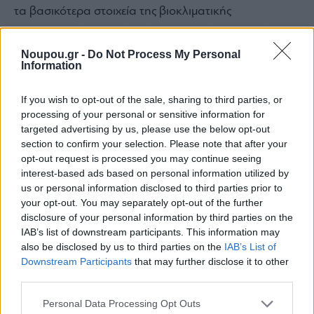
τα βασικότερα στοιχεία της βιοκλιματικής
αρχιτεκτονικής, αφού πρόκειται για μία πρακτική που
στόχο έχει την προστασία του περιβάλλοντος. Αντί
Noupou.gr -
Do Not Process My Personal
Information
λοιπόν για μη ανανεώσιμες πηγές ενέργειας, όπως
είναι το πετρέλαιο, η βιοκλιματική αρχιτεκτονική
If you wish to opt-out of the sale, sharing to third parties, or
χρησιμοποιεί φωτοβολταϊκά, ηλιακούς σωλήνες, και
processing of your personal or sensitive information for
targeted advertising by us, please use the below opt-out
γεωθερμικά συστήματα. Επίσης, γίνεται σωστός
section to confirm your selection. Please note that after your
προσανατολισμός του σπιτιού, ώστε η ύπαρξη
opt-out request is processed you may continue seeing
interest-based ads based on personal information utilized by
άπλετου φυσικού φωτός να μειώνει τη χρήση του
us or personal information disclosed to third parties prior to
τεχνητού.
your opt-out. You may separately opt-out of the further
disclosure of your personal information by third parties on the
IAB’s list of downstream participants. This information may
Σωστός προσανατολισμός του κτιρίου
also be disclosed by us to third parties on the
IAB’s List of
Downstream Participants
that may further disclose it to other
Ο σωστός προσανατολισμός του σπιτιού είναι μία από
third parties.
τις κεντρικότερες αρχές της βιοκλιματικής
Please note that this website/app uses one or more Google
αρχιτεκτονικής. Με βάση το βιοκλιματικό σχεδιασμό,
Personal Data Processing Opt Outs