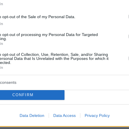
In
o opt-out of the Sale of my Personal Data.
ΝΟΤΙΑ ΠΡΟΑΣΤΙΑ
In
στα
Pure: Η Βουλιαγμένη απέκτησε ένα
to opt-out of processing my Personal Data for Targeted
premium γυμναστήριο για personal, pilates
ing.
In
και cross δίπλα στο κύμα και τον χειμώνα!
o opt-out of Collection, Use, Retention, Sale, and/or Sharing
ersonal Data that Is Unrelated with the Purposes for which it
lected.
In
consents
CONFIRM
Data Deletion
Data Access
Privacy Policy