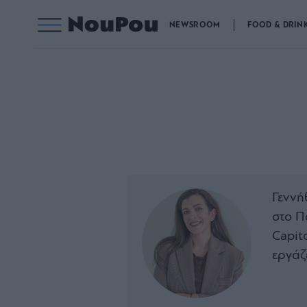
NEWSROOM
FOOD & DRIN
Γεννή
στο Π
Capit
εργάζ