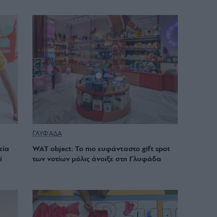
ΓΛΥΦΑΔΑ
εία
WAT object: Το πιο ευφάνταστο gift spot
ί
των νοτίων μόλις άνοιξε στη Γλυφάδα