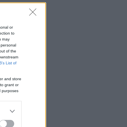
sonal or
ection to
ou may
 personal
out of the
 downstream
B’s List of
er and store
to grant or
ed purposes