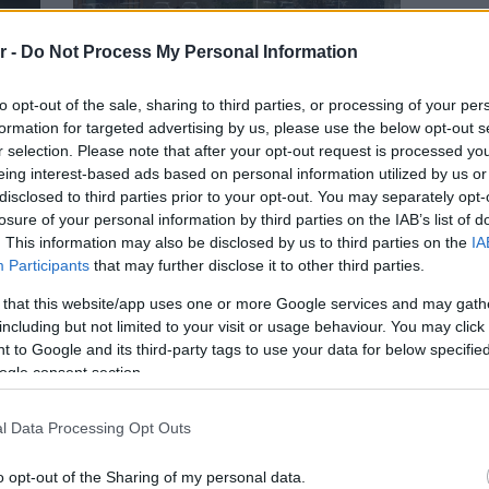
r -
Do Not Process My Personal Information
to opt-out of the sale, sharing to third parties, or processing of your per
formation for targeted advertising by us, please use the below opt-out s
r selection. Please note that after your opt-out request is processed y
ΓΛΥΦΑΔΑ
eing interest-based ads based on personal information utilized by us or
ής;
Αrena Car Rental: Σαράντα χρόνια
disclosed to third parties prior to your opt-out. You may separately opt-
σταθερή επιλογή στην ενοικίαση
losure of your personal information by third parties on the IAB’s list of
αυτοκινήτων στα Νότια Προάστια
. This information may also be disclosed by us to third parties on the
IA
Participants
that may further disclose it to other third parties.
 that this website/app uses one or more Google services and may gath
including but not limited to your visit or usage behaviour. You may click 
 to Google and its third-party tags to use your data for below specifi
ogle consent section.
l Data Processing Opt Outs
o opt-out of the Sharing of my personal data.