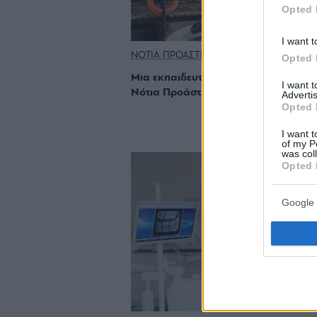
Opted 
I want t
ΝΟΤΙΑ ΠΡΟΑΣΤΙΑ
Opted 
Μια εκπαιδευτική βόλτα με το παιδί 
I want 
Νότια Προάστια
Advertis
Opted 
I want t
of my P
was col
Opted 
Google 