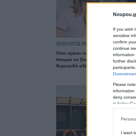
Noupou.g
If you wish 
sensitive in
confirm you
ΧΕΙΡΟΥΡΓΟΣ ΘΥΡΕΟΕΙΔΟΥΣ
continue se
Πότε πρέπει να αφαιρεθεί ο θυρεοειδ
information 
Μπορώ να ζήσω φυσιολογικά χωρίς
further disc
θυρεοειδή αδένα;
participants
Downstream 
Please note
information 
deny consent
in below Go
Persona
I want t