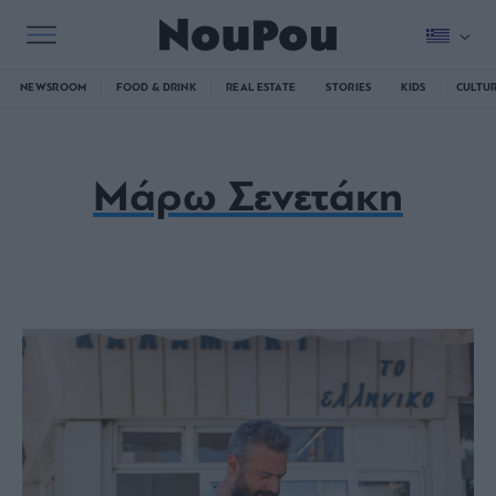
NEWSROOM
FOOD & DRINK
REAL ESTATE
STORIES
KIDS
CULTU
Μάρω Σενετάκη