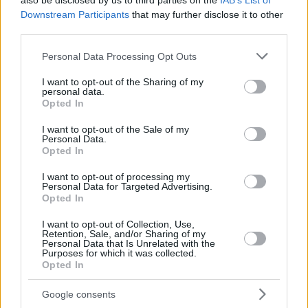
also be disclosed by us to third parties on the
IAB’s List of
Downstream Participants
that may further disclose it to other
third parties.
Please note that this website/app uses one or more Google
Personal Data Processing Opt Outs
services and may gather and store information including but
not limited to your visit or usage behaviour. You may click to
I want to opt-out of the Sharing of my
personal data.
grant or deny consent to Google and its third-party tags to
Opted In
use your data for below specified purposes in below Google
consent section.
I want to opt-out of the Sale of my
Personal Data.
Opted In
I want to opt-out of processing my
Personal Data for Targeted Advertising.
Opted In
HOPSCOTCH INTERNATIONAL KINDERGARTEN
I want to opt-out of Collection, Use,
Helena Scott: «Η γνώση δεν είναι συλλογή λέξεων
Retention, Sale, and/or Sharing of my
Personal Data that Is Unrelated with the
σε ένα χαρτί. Οι αισθήσεις είναι το κλειδί για τη
Purposes for which it was collected.
μάθηση»
Opted In
Google consents