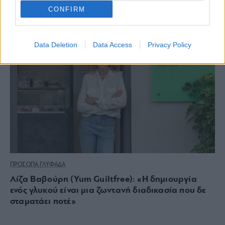
CONFIRM
Data Deletion
Data Access
Privacy Policy
ΠΡΟΣΩΠΑ ΓΛΥΦΑΔΑ
Λίζα Βαβούρη (Yum Guiltfree): «Η δημιουργία
ενός γλυκού είναι μια ζωντανή διαδικασία που δε
σταματάει ποτέ»