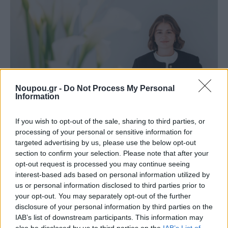
Noupou.gr -
Do Not Process My Personal
Information
If you wish to opt-out of the sale, sharing to third parties, or
processing of your personal or sensitive information for
targeted advertising by us, please use the below opt-out
LIVE LIKE A LOCAL ΓΛΥΦΑΔΑ
section to confirm your selection. Please note that after your
Face It: Στο νέο skin bar της Γλυφάδας
opt-out request is processed you may continue seeing
ανακαλύπτεις την ολιστική εμπειρία ομορφιάς που
interest-based ads based on personal information utilized by
αξίζει να προσφέρεις στον εαυτό σου
us or personal information disclosed to third parties prior to
your opt-out. You may separately opt-out of the further
disclosure of your personal information by third parties on the
IAB’s list of downstream participants. This information may