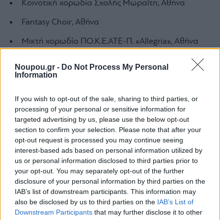
Κοινοτική χορωδία Σχολής Μωραΐτη, Αθήνα
Fantasy Choir, Αθήνα
Μικτή χορωδία ΠΟ.Κ.Ε.ΑΤΕ-Π. «Allegria», Αθήνα
«ΣυνΩΔΗπόροι» Ζωγράφου, Αθήνα
Noupou.gr -
Do Not Process My Personal
Information
Χορωδία Συλλόγου Γονέων και Φίλων
Πειραματικού Μουσικού Γυμνασίου και Λυκείου
If you wish to opt-out of the sale, sharing to third parties, or
Παλλήνης, Παλλήνη
processing of your personal or sensitive information for
targeted advertising by us, please use the below opt-out
«Ιντερλούδιο», Κρυονέρι Αττικής
section to confirm your selection. Please note that after your
opt-out request is processed you may continue seeing
«Coro Avanti» Μικτό φωνητικό σύνολο Ορφέα
interest-based ads based on personal information utilized by
Πατρών, Πάτρα
us or personal information disclosed to third parties prior to
your opt-out. You may separately opt-out of the further
Γυναικεία χορωδία Πατησίων «Ευτέρπη», Αθήνα
disclosure of your personal information by third parties on the
IAB’s list of downstream participants. This information may
«Nakas Gospel Choir», Αθήνα
also be disclosed by us to third parties on the
IAB’s List of
Downstream Participants
that may further disclose it to other
Φωνητικό σύνολο «Santa V.O.C.E.», Αργυρούπολη