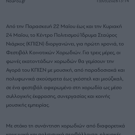
15/05/2026
13:14
NouPou.gr
Από την Παρασκευή 22 Μαΐου έως και την Κυριακή
24 Μαΐου, το Κέντρο Πολιτισμού Ίδρυμα Σταύρος
Νιάρχος (ΚΠΙΣΝ) διοργανώνει, για πρώτη χρονιά, το
Φεστιβάλ Κοινοτικών Χορωδιών. Για τρεις μέρες, οι
φωνές εκατοντάδων χορωδών θα γεμίσουν την
Αγορά του ΚΠΙΣΝ με μουσική, από παραδοσιακά και
πολυφωνικά ακούσματα έως γκόσπελ και μιούζικαλ,
σε ένα φεστιβάλ αφιερωμένο στη χορωδία ως μέσο
συλλογικής έκφρασης, συνεργασίας και κοινής
μουσικής εμπειρίας.
Mε στόχο τη συνάντηση χορωδιών από διαφορετικά
κοινωνικά και πολιτισμικά περιβάλλοντα, ηλικιακές