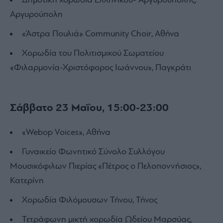
Δημοτική χορωδία Ελληνικού- Αργυρούπολης,
Αργυρούπολη
«Άστρα Πουλιά» Community Choir, Αθήνα
Χορωδία του Πολιτισμικού Σωματείου
«Φιλαρμονία-Χριστόφορος Ιωάννου», Παγκράτι
Σάββατο 23 Μαΐου, 15:00-23:00
«Webop Voices», Αθήνα
Γυναικείο Φωνητικό Σύνολο Συλλόγου
Μουσικόφιλων Πιερίας «Πέτρος ο Πελοποννήσιος»,
Κατερίνη
Χορωδία Φιλόμουσων Τήνου, Τήνος
Τετράφωνη μικτή χορωδία Ωδείου Μαρσύας,