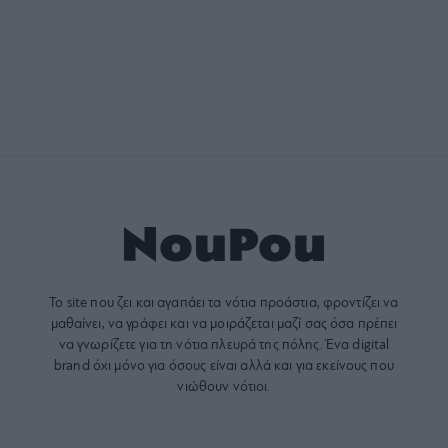
Το site που ζει και αγαπάει τα
νότια προάστια
, φροντίζει να
μαθαίνει, να γράφει και να μοιράζεται μαζί σας όσα πρέπει
να γνωρίζετε για τη νότια πλευρά της πόλης. Ένα digital
brand όχι μόνο για όσους είναι αλλά και για εκείνους που
νιώθουν νότιοι.