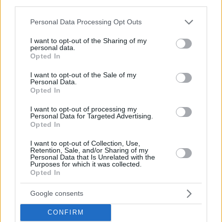
third parties.
Πολυφωνική χορωδία Ανατολικής Αιγιάλειας,
Please note that this website/app uses one or more Google
Personal Data Processing Opt Outs
services and may gather and store information including but
Αιγιαλεία Αχαΐας
not limited to your visit or usage behaviour. You may click to
I want to opt-out of the Sharing of my
personal data.
Χορωδία του Πολιτιστικού Συλλόγου Περιστερίου
grant or deny consent to Google and its third-party tags to
Opted In
use your data for below specified purposes in below Google
«Φειδιππίδης», Περιστέρι
consent section.
I want to opt-out of the Sale of my
Personal Data.
Μικτή χορωδία Λιβαδειάς «Έρκυνα», Λειβαδιά
Opted In
Χορωδία παραδοσιακής μουσικής πολιτιστικού
I want to opt-out of processing my
Personal Data for Targeted Advertising.
συλλόγου Ξυλοκάστρου-Ευρωστίνης «Χοράνθη»,
Opted In
Ξυλόκαστρο
I want to opt-out of Collection, Use,
Retention, Sale, and/or Sharing of my
«Chorus Nova», Αθήνα
Personal Data that Is Unrelated with the
Purposes for which it was collected.
«Dissensio», Ιστιαία
Opted In
Μικτή χορωδία Συλλόγου Υπαλλήλων Τραπέζης
Google consents
Ελλάδος, Αθήνα
CONFIRM