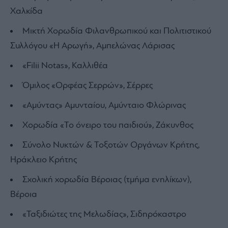
Χαλκίδα
Μικτή Χορωδία Φιλανθρωπικού και Πολιτιστικού
Συλλόγου «Η Αρωγή», Αμπελώνας Λάρισας
«Filii Notas», Καλλιθέα
Όμιλος «Ορφέας Σερρών», Σέρρες
«Αμύντας» Αμυνταίου, Αμύνταιο Φλώρινας
Χορωδία «Το όνειρο του παιδιού», Ζάκυνθος
Σύνολο Νυκτών & Τοξοτών Οργάνων Κρήτης,
Ηράκλειο Κρήτης
Σχολική χορωδία Βέροιας (τμήμα ενηλίκων),
Βέροια
«Ταξιδιώτες της Μελωδίας», Σιδηρόκαστρο