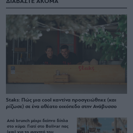
ΔΙΑΒΑΣΤΕ ΑΚΟΜΑ
Staks: Πώς μια cool καντίνα προσγειώθηκε (και
ρίζωσε) σε ένα αθέατο οικόπεδο στην Ανάβυσσο
Από brunch μέχρι δείπνο δίπλα
στο κύμα: Γιατί στο Bolivar πας
(και) για το φαγητό του