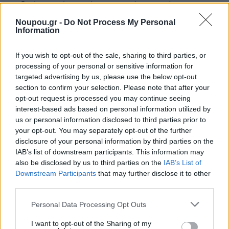
ανθρώπων μέσα από τη μουσική, τη χαρά και την
κοινή ζωντανή εμπειρία.
Noupou.gr -
Do Not Process My Personal
Information
Supported by: Μαρία Κουτσαβίτη, ΝΟΥΝΟΥ, ST
If you wish to opt-out of the sale, sharing to third parties, or
processing of your personal or sensitive information for
Miracles by Sofia Tsoli
targeted advertising by us, please use the below opt-out
section to confirm your selection. Please note that after your
opt-out request is processed you may continue seeing
Πληροφορίες Παράστασης
interest-based ads based on personal information utilized by
us or personal information disclosed to third parties prior to
Πού: Gazarte (Βουτάδων 34, Αθήνα)
your opt-out. You may separately opt-out of the further
disclosure of your personal information by third parties on the
Πότε: Πέμπτη 21 Μαΐου 2026
IAB’s list of downstream participants. This information may
Ώρα Έναρξης: 21:30
also be disclosed by us to third parties on the
IAB’s List of
Downstream Participants
that may further disclose it to other
Τηλέφωνο Κρατήσεων: 210 3460347
third parties.
Προπώληση Εισιτηρίων: Μέσω του
more.com
και στο
Please note that this website/app uses one or more Google
ταμείο του Gazarte
Personal Data Processing Opt Outs
services and may gather and store information including but
not limited to your visit or usage behaviour. You may click to
I want to opt-out of the Sharing of my