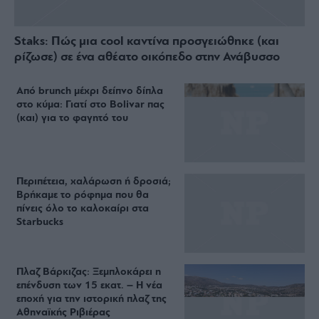
Staks: Πώς μια cool καντίνα προσγειώθηκε (και
ρίζωσε) σε ένα αθέατο οικόπεδο στην Ανάβυσσο
Από brunch μέχρι δείπνο δίπλα
στο κύμα: Γιατί στο Bolivar πας
(και) για το φαγητό του
Περιπέτεια, χαλάρωση ή δροσιά;
Βρήκαμε το ρόφημα που θα
πίνεις όλο το καλοκαίρι στα
Starbucks
Πλαζ Βάρκιζας: Ξεμπλοκάρει η
επένδυση των 15 εκατ. – Η νέα
εποχή για την ιστορική πλαζ της
Αθηναϊκής Ριβιέρας