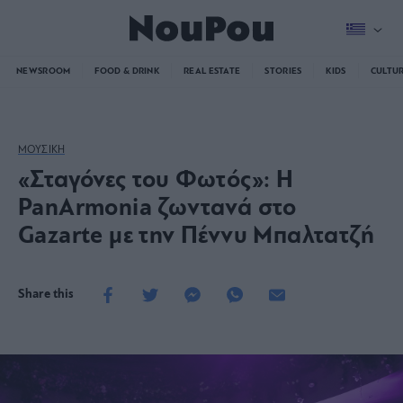
NEWSROOM
FOOD & DRINK
REAL ESTATE
STORIES
KIDS
CULTU
ΜΟΥΣΙΚΗ
«Σταγόνες του Φωτός»: Η
PanArmonia ζωντανά στο
Gazarte με την Πέννυ Μπαλτατζή
Share this