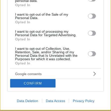
personal data.
grant or deny consent to Google and its third-party tags to
Opted In
use your data for below specified purposes in below Google
Share this
consent section.
I want to opt-out of the Sale of my
Personal Data.
Opted In
I want to opt-out of processing my
Ξέρεις να διαβάζεις την ετικέτα
Personal Data for Targeted Advertising.
Opted In
ενός κρασιού;
I want to opt-out of Collection, Use,
Retention, Sale, and/or Sharing of my
Personal Data that Is Unrelated with the
Purposes for which it was collected.
Opted In
Google consents
CONFIRM
Data Deletion
Data Access
Privacy Policy