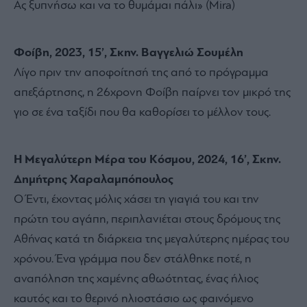
Ας ξυπνήσω και να το θυμάμαι πάλι» (Mira)
Φοίβη, 2023, 15’, Σκην. Βαγγελιώ Σουμέλη
Λίγο πριν την αποφοίτησή της από το πρόγραμμα
απεξάρτησης, η 26χρονη Φοίβη παίρνει τον μικρό της
γιο σε ένα ταξίδι που θα καθορίσει το μέλλον τους.
Η Μεγαλύτερη Μέρα του Κόσμου, 2024, 16’, Σκην.
Δημήτρης Χαραλαμπόπουλος
Ο Έντι, έχοντας μόλις χάσει τη γιαγιά του και την
πρώτη του αγάπη, περιπλανιέται στους δρόμους της
Αθήνας κατά τη διάρκεια της μεγαλύτερης ημέρας του
χρόνου. Ένα γράμμα που δεν στάλθηκε ποτέ, η
αναπόληση της χαμένης αθωότητας, ένας ήλιος
καυτός και το θερινό ηλιοστάσιο ως φαινόμενο