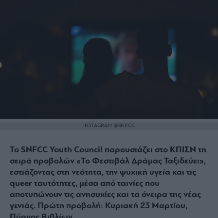
INSTAGRAM @SNFCC
Το SNFCC Youth Council παρουσιάζει στο ΚΠΙΣΝ τη
σειρά προβολών «Το Φεστιβάλ Δράμας Ταξιδεύει»,
εστιάζοντας στη νεότητα, την ψυχική υγεία και τις
queer ταυτότητες, μέσα από ταινίες που
αποτυπώνουν τις ανησυχίες και τα όνειρα της νέας
γενιάς. Πρώτη προβολή: Κυριακή 23 Μαρτίου,
Πύργος Βιβλίων.