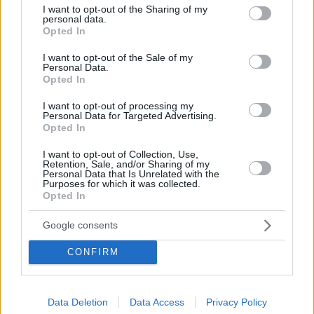
Share this
not limited to your visit or usage behaviour. You may click to
I want to opt-out of the Sharing of my
personal data.
grant or deny consent to Google and its third-party tags to
Opted In
use your data for below specified purposes in below Google
consent section.
I want to opt-out of the Sale of my
Personal Data.
Tags
Σινεμά
ΚΠΙΣΝ
Ταινίες
Opted In
I want to opt-out of processing my
Personal Data for Targeted Advertising.
Opted In
Ποιος είναι ο καλύτερος
I want to opt-out of Collection, Use,
τρόπος να κρυώσεις το κρασί
Retention, Sale, and/or Sharing of my
Personal Data that Is Unrelated with the
Purposes for which it was collected.
σου;
Opted In
Google consents
CONFIRM
Data Deletion
Data Access
Privacy Policy