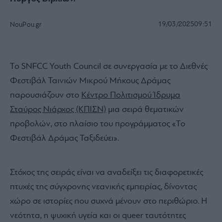
19/03/2025
09:51
NouPou.gr
Το SNFCC Youth Council σε συνεργασία με το Διεθνές
Φεστιβάλ Ταινιών Μικρού Μήκους Δράμας
παρουσιάζουν στο
Κέντρο Πολιτισμού Ίδρυμα
Σταύρος Νιάρχος (ΚΠΙΣΝ)
μια σειρά θεματικών
προβολών, στο πλαίσιο του προγράμματος «Το
Φεστιβάλ Δράμας Ταξιδεύει».
Στόχος της σειράς είναι να αναδείξει τις διαφορετικές
πτυχές της σύγχρονης νεανικής εμπειρίας, δίνοντας
χώρο σε ιστορίες που συχνά μένουν στο περιθώριο. Η
νεότητα, η ψυχική υγεία και οι queer ταυτότητες