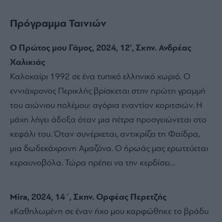
Πρόγραμμα Ταινιών
Ο Πρώτος μου Γάμος, 2024, 12’, Σκην. Ανδρέας
Χαλικιάς
Καλοκαίρι 1992 σε ένα τυπικό ελληνικό χωριό. Ο
εννιάχρονος Περικλής βρίσκεται στην πρώτη γραμμή
του αιώνιου πολέμου: αγόρια εναντίον κοριτσιών. Η
μάχη λήγει άδοξα όταν μια πέτρα προσγειώνεται στο
κεφάλι του. Όταν συνέρχεται, αντικρίζει τη Φαίδρα,
μια δωδεκάχρονη Αμαζόνα. Ο ήρωάς μας ερωτεύεται
κεραυνοβόλα. Τώρα πρέπει να την κερδίσει…
Mira, 2024, 14΄, Σκην. Ορφέας Περετζής
«Καθηλωμένη σε έναν ήχο μου καρφώθηκε το βράδυ