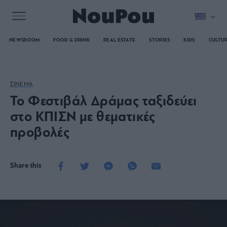
NEWSROOM
FOOD & DRINK
REAL ESTATE
STORIES
KIDS
CULTU
ΣΙΝΕΜΑ
Το Φεστιβάλ Δράμας ταξιδεύει
στο ΚΠΙΣΝ με θεματικές
προβολές
Share this