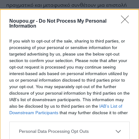
πραγματικό και μεταφυσικό συνθέτουν μια επιστολή
ενηλικίωσης από εμάς για εμάς.
Noupou.gr -
Do Not Process My Personal
Information
Sad Girl Weekend, 2019, 15’, Σκην. Λήδα Βαρτζιώτη
If you wish to opt-out of the sale, sharing to third parties, or
& Δημήτρης Τσακαλέας
processing of your personal or sensitive information for
Ένα τελευταίο σαββατοκύριακο τριών φίλων πριν
targeted advertising by us, please use the below opt-out
section to confirm your selection. Please note that after your
αποχαιρετιστούν αφού τελειώνουν τις σπουδές τους. Η
opt-out request is processed you may continue seeing
Έλλη μένει πίσω και προσπαθεί να διαχειριστεί τον
interest-based ads based on personal information utilized by
us or personal information disclosed to third parties prior to
επερχόμενο αποχωρισμό από τις κολλητές της.
your opt-out. You may separately opt-out of the further
disclosure of your personal information by third parties on the
IAB’s list of downstream participants. This information may
Κυριακή 23 Μαρτίου στις 18:30
also be disclosed by us to third parties on the
IAB’s List of
Πύργος Βιβλίων
Downstream Participants
that may further disclose it to other
third parties.
Please note that this website/app uses one or more Google
Personal Data Processing Opt Outs
services and may gather and store information including but