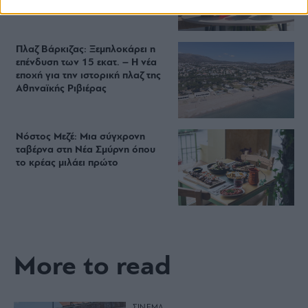
Starbucks
Πλαζ Βάρκιζας: Ξεμπλοκάρει η
επένδυση των 15 εκατ. – Η νέα
εποχή για την ιστορική πλαζ της
Αθηναϊκής Ριβιέρας
Νόστος Μεζέ: Μια σύγχρονη
ταβέρνα στη Νέα Σμύρνη όπου
το κρέας μιλάει πρώτο
More to read