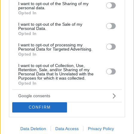
not limited to your visit or usage behaviour. You may click to
I want to opt-out of the Sharing of my
personal data.
grant or deny consent to Google and its third-party tags to
Opted In
use your data for below specified purposes in below Google
consent section.
I want to opt-out of the Sale of my
Personal Data.
Opted In
I want to opt-out of processing my
Personal Data for Targeted Advertising.
Opted In
Staks: Πώς μια cool καντίνα προσγειώθηκε (και
ρίζωσε) σε ένα αθέατο οικόπεδο στην Ανάβυσσο
I want to opt-out of Collection, Use,
Retention, Sale, and/or Sharing of my
Personal Data that Is Unrelated with the
Purposes for which it was collected.
Από brunch μέχρι δείπνο δίπλα
Opted In
στο κύμα: Γιατί στο Bolivar πας
(και) για το φαγητό του
Google consents
CONFIRM
Περιπέτεια, χαλάρωση ή δροσιά;
Βρήκαμε το ρόφημα που θα
Data Deletion
Data Access
Privacy Policy
πίνεις όλο το καλοκαίρι στα