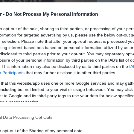
Staks:
r -
Do Not Process My Personal Information
(και ρ
Ανάβυ
to opt-out of the sale, sharing to third parties, or processing of your per
formation for targeted advertising by us, please use the below opt-out s
Από brun
δίπλα στ
r selection. Please note that after your opt-out request is processed y
Bolivar π
eing interest-based ads based on personal information utilized by us or
φαγητό 
disclosed to third parties prior to your opt-out. You may separately opt-
losure of your personal information by third parties on the IAB’s list of
. This information may also be disclosed by us to third parties on the
IA
Περιπέτε
Participants
that may further disclose it to other third parties.
δροσιά;
που θα π
 that this website/app uses one or more Google services and may gath
καλοκαίρ
including but not limited to your visit or usage behaviour. You may click 
 to Google and its third-party tags to use your data for below specifi
ogle consent section.
Πλαζ Βάρ
Ξεμπλοκ
των 15 ε
l Data Processing Opt Outs
για την 
Αθηναϊκή
o opt-out of the Sharing of my personal data.