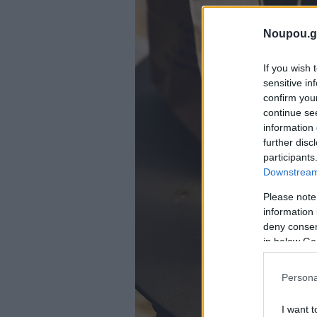
Noupou.g
If you wish 
sensitive in
confirm you
continue se
information 
further disc
participants
Downstream 
Please note
information 
deny consent
in below Go
Persona
I want t