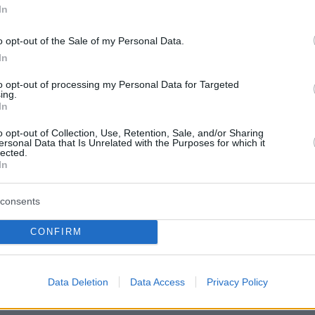
In
Νόστος 
ταβέρνα
όπου το 
o opt-out of the Sale of my Personal Data.
In
to opt-out of processing my Personal Data for Targeted
ing.
In
o opt-out of Collection, Use, Retention, Sale, and/or Sharing
καφές στο χέρι έχει άλλο ρυθμό. Το
ersonal Data that Is Unrelated with the Purposes for which it
lected.
οεπιλογή, το πρωινό ελαφραίνει, και η
In
οκτά τη χαλαρή λογική της σεζόν.
consents
και γιαούρτι και τα light wraps της
CONFIRM
 αυτό: κάτι γρήγορο και προσεγμένο
ι αν θες κάτι πιο γλυκό, οι μπάρες
αι καθημερινά είναι μια καλή
Data Deletion
Data Access
Privacy Policy