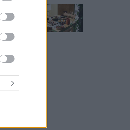
Μεζέ: Μια σύγχρονη
 στη Νέα Σμύρνη
κρέας μιλάει πρώτο