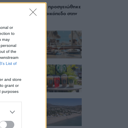
 Πώς μια cool καντίνα προσγειώθηκε
ίζωσε) σε ένα αθέατο οικόπεδο στην
σσο
sonal or
ection to
ch μέχρι δείπνο
ο κύμα: Γιατί στο
ou may
ας (και) για το
 personal
του
out of the
 downstream
B’s List of
ια, χαλάρωση ή
 Βρήκαμε το ρόφημα
ίνεις όλο το
er and store
ι στα Starbucks
to grant or
ed purposes
κιζας:
άρει η επένδυση
κατ. – Η νέα εποχή
ιστορική πλαζ της
ς Ριβιέρας