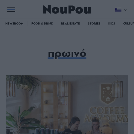
NEWSROOM
FOOD & DRINK
REAL ESTATE
STORIES
KIDS
CULTU
πρωινό