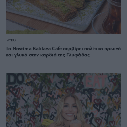
ΓΛΥΚΟ
Το Nostima Baklava Cafe σερβίρει πολίτικο πρωινό
και γλυκά στην καρδιά της Γλυφάδας