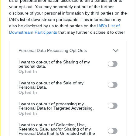
us or personal information disclosed to third parties prior to
your opt-out. You may separately opt-out of the further
disclosure of your personal information by third parties on the
IAB’s list of downstream participants. This information may
also be disclosed by us to third parties on the
IAB’s List of
Downstream Participants
that may further disclose it to other
STREET FOOD
third parties.
Γιατί κάθε ημέρα ξεκινά με ένα κουλούρι και καφέ
Please note that this website/app uses one or more Google
Personal Data Processing Opt Outs
από τους Κουλουράδες της Βάρης
services and may gather and store information including but
not limited to your visit or usage behaviour. You may click to
I want to opt-out of the Sharing of my
personal data.
grant or deny consent to Google and its third-party tags to
Opted In
use your data for below specified purposes in below Google
consent section.
I want to opt-out of the Sale of my
Personal Data.
Opted In
I want to opt-out of processing my
Personal Data for Targeted Advertising.
Opted In
I want to opt-out of Collection, Use,
Retention, Sale, and/or Sharing of my
Personal Data that Is Unrelated with the