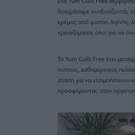
Στο Yum Guilt Free σερβίρου
δοκιμάσαμε συνδυάζοντάς το
κρέμας από φιστίκι Αιγίνης, 
χρειαζόμαστε όλοι για να συ
Το Yum Guilt Free έχει μετατ
πιστούς, καθημερινούς πελάτ
στάση για να «τσιμπήσουν» κά
προσφέροντας στον οργανισμ