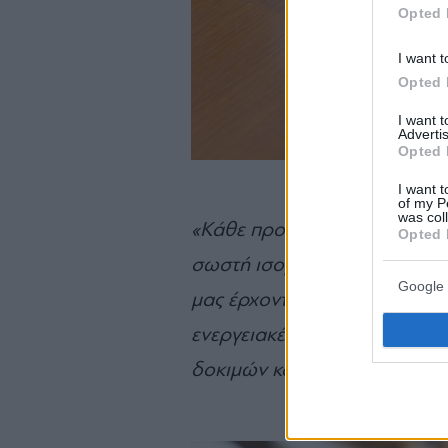
Opted 
I want t
Opted 
I want 
Advertis
Opted 
I want t
of my P
was col
«Κάθε προϊόν περνά από πολλ
Opted 
σωστή ισορροπία γεύσης και 
Google 
μας έρχονται για τα
signature
ενεργειακές μπάρες, τα οποί
δοκιμών και ποιοτικών ελέγ