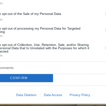
Staks:
In
(και ρ
Ανάβυ
o opt-out of the Sale of my Personal Data.
In
Από brun
δίπλα στ
to opt-out of processing my Personal Data for Targeted
Bolivar π
ing.
φαγητό 
In
o opt-out of Collection, Use, Retention, Sale, and/or Sharing
ersonal Data that Is Unrelated with the Purposes for which it
Περιπέτε
lected.
ές δοκιμές μέχρι να πετύχουμε τη
δροσιά;
In
που θα π
καλοκαίρ
ποιότητας. Οι περισσότεροι πελάτες
consents
yummy
cookies μας
και τις
CONFIRM
α
είναι προϊόντα κατόπιν πολλών
Πλαζ Βάρ
Ξεμπλοκ
των 15 ε
χων»
μας εξηγούν.
για την 
Αθηναϊκή
Data Deletion
Data Access
Privacy Policy