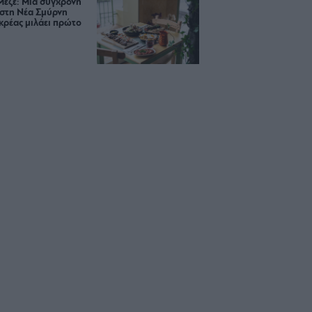
Μεζέ: Μια σύγχρονη
 στη Νέα Σμύρνη
κρέας μιλάει πρώτο