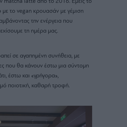
ν matcha latte από το 2016. Εμείς το
 με το vegan κρουασάν με γέμιση
λαμβάνοντας την ενέργεια που
νεχίσουμε τη ημέρα μας.
ραπεί σε αγαπημένη συνήθεια, με
ες που θα κάνουν έστω μια σύντομη
τι, έστω και «γρήγορα»,
ό ποιοτική, καθαρή τροφή.