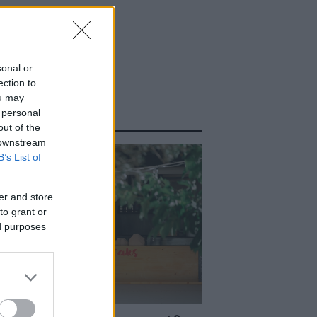
sonal or
ection to
ou may
 personal
ΑΣΤΕ ΑΚΟΜΑ
out of the
 downstream
B’s List of
er and store
to grant or
ed purposes