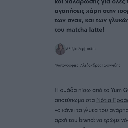
και χαλάρωσης για όλες τ
αγαπήσεις χάρη στην ισο
των σνακ, και των γλυκών
του matcha latte!
Αλεξία Ζερβούδη
Φωτογραφίες:
Αλέξανδρος Ιωαννίδης
Η ομάδα πίσω από το Yum Gui
αποτύπωμα στα
Νότια Προά
να κάνει τα γλυκά του ανάρπ
αρχή του brand: να τρώμε νόσ