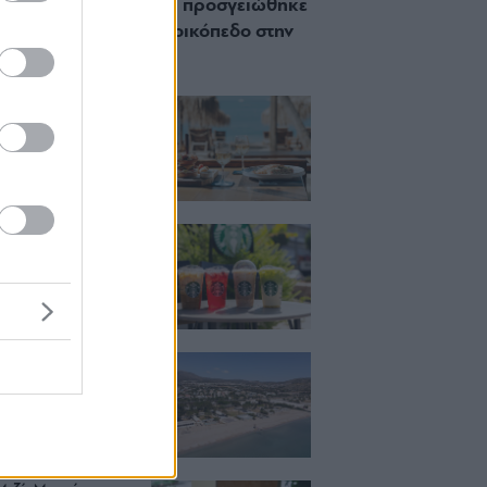
 Πώς μια cool καντίνα προσγειώθηκε
ίζωσε) σε ένα αθέατο οικόπεδο στην
σσο
ch μέχρι δείπνο
ο κύμα: Γιατί στο
ας (και) για το
του
ια, χαλάρωση ή
 Βρήκαμε το ρόφημα
ίνεις όλο το
ι στα Starbucks
κιζας:
άρει η επένδυση
κατ. – Η νέα εποχή
ιστορική πλαζ της
ς Ριβιέρας