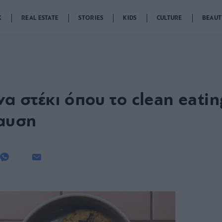
K
REAL ESTATE
STORIES
KIDS
CULTURE
BEAUT
να στέκι όπου το clean eating
αυση