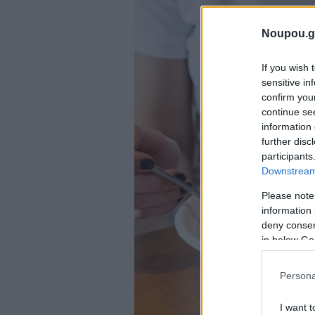
Noupou.g
If you wish 
sensitive in
confirm you
continue se
information 
further disc
participants
Downstream 
Please note
information 
deny consent
in below Go
Persona
I want t