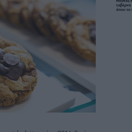
Νόστος 
ταβέρνα
όπου το 