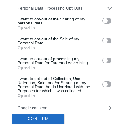
την κατάλληλη επιλογή, αλλά και μάθεις το πότε είναι
Please note that this website/app uses one or more Google
Personal Data Processing Opt Outs
services and may gather and store information including but
η καλύτερη στιγμή να τρως γλυκό. “Γιατί υπάρχουν
not limited to your visit or usage behaviour. You may click to
I want to opt-out of the Sharing of my
γλυκά για το πρωί με τον καφέ. Υπάρχουν άλλα που
personal data.
grant or deny consent to Google and its third-party tags to
Opted In
ολοκληρώνουν ένα καλό γεύμα ή δείπνο. Γενικότερα
use your data for below specified purposes in below Google
consent section.
I want to opt-out of the Sale of my
αυτό κάνει το γλυκό, έρχεται να κλείσει κάτι καλό. Είτε
Personal Data.
αυτό είναι πρωινό, είτε ένα άλλο γεύμα μες στην ημέρα.
Opted In
Για να “κλείσει” το στομάχι και να ξεκινήσει η πέπψη, η
I want to opt-out of processing my
Personal Data for Targeted Advertising.
οποία ως γνωστόν γίνεται ταχύτερη με τη ζάχαρη”.
Opted In
I want to opt-out of Collection, Use,
Retention, Sale, and/or Sharing of my
Κι επειδή δεν το ξέρατε, για αυτό είναι ο Ζιάπας για να
Personal Data that Is Unrelated with the
Purposes for which it was collected.
σας τα μάθει.
Opted In
Google consents
CONFIRM
Ζιάπας