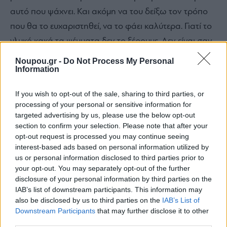
αυτό που ψάχνει. Και ακόμη να του δείξω τον τρόπο
που θα το ευχαριστηθεί, να το φάει καλύτερα. Γιατί το
γλυκό κακά τα ψέμματα δεν το ξέρουμε. Δεν είναι σαν
το κρέας ή το ψάρι. Δεν έχει ρίζα ελληνικά, αλλά
Noupou.gr -
Do Not Process My Personal
Information
γαλλική και ιταλική. Εμείς μεταποιούμε τις συνταγές.
Για παράδειγμα το ευρύ κοινό δεν γνωρίζει τη σωστή
If you wish to opt-out of the sale, sharing to third parties, or
θερμοκρασία που πρέπει να τρώμε ένα συγκεκριμένο
processing of your personal or sensitive information for
γλυκό ή για παράδειγμα το παγωτό. Από την άλλη
targeted advertising by us, please use the below opt-out
section to confirm your selection. Please note that after your
ξέρουμε το προφιτερόλ, αλλά όχι το κανονικό. Στόχος
opt-out request is processed you may continue seeing
μας είναι να μάθουμε στον κόσμο πως πραγματικά
interest-based ads based on personal information utilized by
us or personal information disclosed to third parties prior to
φτιάχνεται το συγκεκριμένο” τόνισε χαρακτηριστικά.
your opt-out. You may separately opt-out of the further
disclosure of your personal information by third parties on the
IAB’s list of downstream participants. This information may
Οπότε στον Ζιάπα θα απολαύσεις ξεχωριστές
also be disclosed by us to third parties on the
IAB’s List of
προτάσεις, θα γνωρίσεις τις αυθεντικές γεύσεις
Downstream Participants
that may further disclose it to other
third parties.
παραδοσιακών συνταγών, θα ακούσεις συμβουλές για