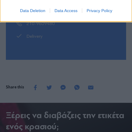
Data Deletion
Data Access
Privacy Policy
Γούναρη 176
210-9609480
Delivery
Share this
Ξέρεις να διαβάζεις την ετικέτα
ενός κρασιού;