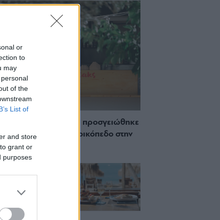
sonal or
ection to
ou may
 personal
out of the
 downstream
B’s List of
 Πώς μια cool καντίνα προσγειώθηκε
ίζωσε) σε ένα αθέατο οικόπεδο στην
er and store
σσο
to grant or
ed purposes
ch μέχρι δείπνο
ο κύμα: Γιατί στο
ας (και) για το
του