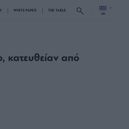
Y
WHITE PAPER
THE TABLE
GR
ο, κατευθείαν από