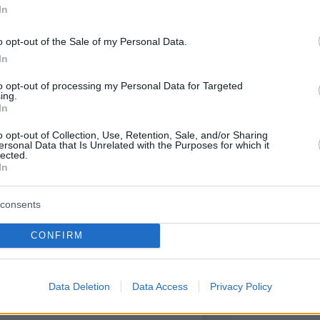
In
Περιπέτε
δροσιά;
που θα π
o opt-out of the Sale of my Personal Data.
καλοκαίρ
In
to opt-out of processing my Personal Data for Targeted
Πλαζ Βάρ
ing.
Ξεμπλοκ
In
των 15 ε
για την 
o opt-out of Collection, Use, Retention, Sale, and/or Sharing
Αθηναϊκή
ersonal Data that Is Unrelated with the Purposes for which it
lected.
In
Νόστος 
ταβέρνα
όπου το 
consents
CONFIRM
Data Deletion
Data Access
Privacy Policy