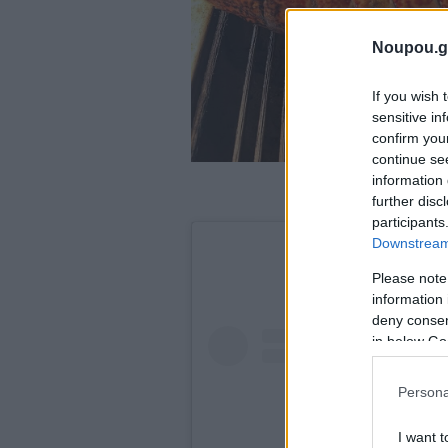
Noupou.g
If you wish 
sensitive in
confirm you
continue se
information 
further disc
participants
Downstream 
Please note
information 
deny consent
in below Go
Persona
I want t