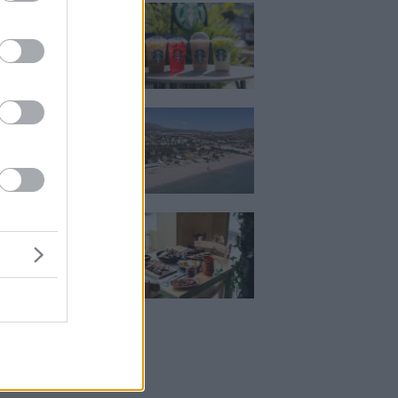
ια, χαλάρωση ή
 Βρήκαμε το ρόφημα
ίνεις όλο το
ι στα Starbucks
κιζας:
άρει η επένδυση
κατ. – Η νέα εποχή
ιστορική πλαζ της
ς Ριβιέρας
Μεζέ: Μια σύγχρονη
 στη Νέα Σμύρνη
κρέας μιλάει πρώτο