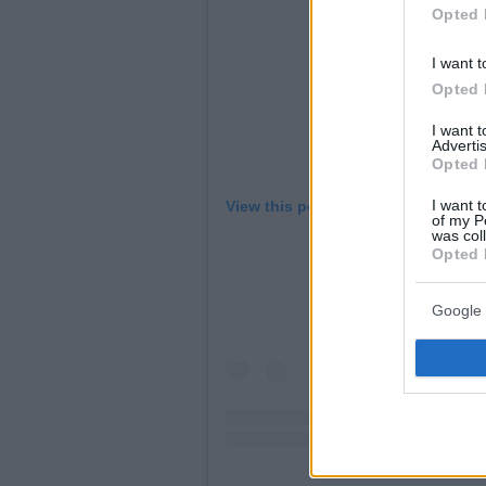
Opted 
I want t
Opted 
I want 
Advertis
Opted 
I want t
View this post on Instagram
of my P
was col
Opted 
Google 