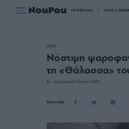
NEWSROOM
FOOD & DRIN
ΨΑΡΙ
Νόστιμη ψαροφαγί
τη «Θάλασσα» το
Αφιέρωμα: Πάσχα 2026
Share this