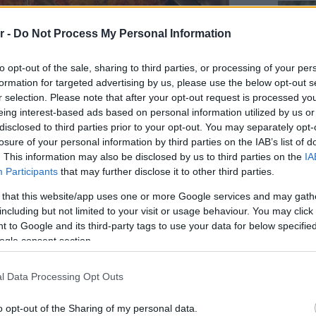
r -
Do Not Process My Personal Information
to opt-out of the sale, sharing to third parties, or processing of your per
formation for targeted advertising by us, please use the below opt-out s
r selection. Please note that after your opt-out request is processed y
eing interest-based ads based on personal information utilized by us or
disclosed to third parties prior to your opt-out. You may separately opt-
losure of your personal information by third parties on the IAB’s list of
. This information may also be disclosed by us to third parties on the
IA
Participants
that may further disclose it to other third parties.
Staks:
(και ρ
 that this website/app uses one or more Google services and may gath
Ανάβυ
including but not limited to your visit or usage behaviour. You may click 
 to Google and its third-party tags to use your data for below specifi
ogle consent section.
Από brun
δίπλα στ
Bolivar π
φαγητό 
l Data Processing Opt Outs
o opt-out of the Sharing of my personal data.