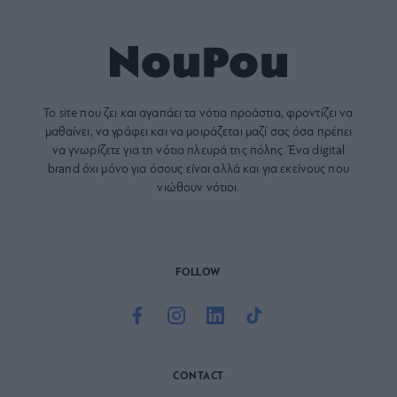
Το site που ζει και αγαπάει τα
νότια προάστια
, φροντίζει να
μαθαίνει, να γράφει και να μοιράζεται μαζί σας όσα πρέπει
να γνωρίζετε για τη νότια πλευρά της πόλης. Ένα digital
brand όχι μόνο για όσους είναι αλλά και για εκείνους που
νιώθουν νότιοι.
FOLLOW
CONTACT