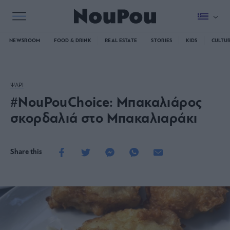
NEWSROOM
FOOD & DRINK
REAL ESTATE
STORIES
KIDS
CULTU
ΨΑΡΙ
#NouPouChoice: Μπακαλιάρος
σκορδαλιά στο Μπακαλιαράκι
Share this