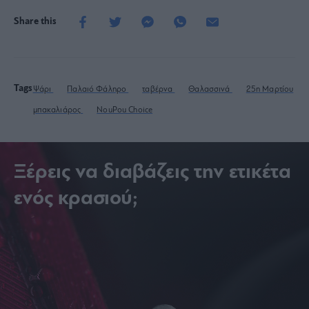
Share this
Tags
Ψάρι
Παλαιό Φάληρο
ταβέρνα
Θαλασσινά
25η Μαρτίου
μπακαλιάρος
NouPou Choice
Ξέρεις να διαβάζεις την ετικέτα
ενός κρασιού;