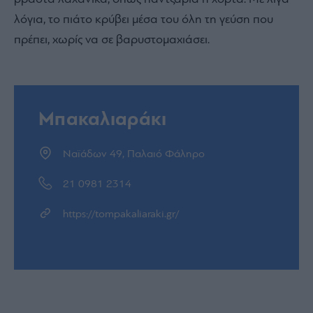
λόγια, το πιάτο κρύβει μέσα του όλη τη γεύση που
πρέπει, χωρίς να σε βαρυστομαχιάσει.
Μπακαλιαράκι
Ναϊάδων 49, Παλαιό Φάληρο
21 0981 2314
https://tompakaliaraki.gr/