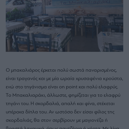
Ο μπακαλιάρος έρχεται πολύ σωστά παναρισμένος,
είναι τραγανός και με μία ωραία χρυσαφένια κρούστα,
ενώ στο τηγάνισμα είναι on point και πολύ ελαφρύς.
Το Μπακαλιαράκι, άλλωστε, φημίζεται για το ελαφρύ
τηγάνι του. Η σκορδαλιά, απαλή και φίνα, στέκεται
υπέροχα δίπλα του. Αν ωστόσο δεν είσαι φίλος της
σκορδαλιάς, θα στον σερβίρουν με μαγιονέζα ή
βραστά λαχανικά, όπως παντζάρια ή χόρτα. Με λίγα