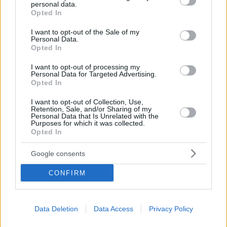
personal data.
grant or deny consent to Google and its third-party tags to
Opted In
use your data for below specified purposes in below Google
consent section.
I want to opt-out of the Sale of my
Personal Data.
Opted In
I want to opt-out of processing my
Personal Data for Targeted Advertising.
Staks: Πώς μια cool καντίνα προσγειώθηκε (και
Opted In
ρίζωσε) σε ένα αθέατο οικόπεδο στην Ανάβυσσο
I want to opt-out of Collection, Use,
Retention, Sale, and/or Sharing of my
Personal Data that Is Unrelated with the
Από brunch μέχρι δείπνο δίπλα
Purposes for which it was collected.
στο κύμα: Γιατί στο Bolivar πας
Opted In
(και) για το φαγητό του
Google consents
CONFIRM
Περιπέτεια, χαλάρωση ή δροσιά;
Βρήκαμε το ρόφημα που θα
πίνεις όλο το καλοκαίρι στα
Data Deletion
Data Access
Privacy Policy
Starbucks