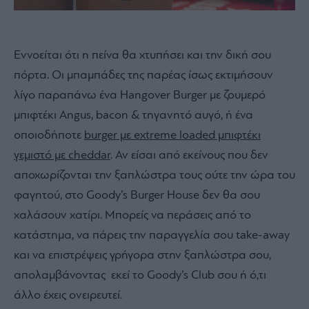
Εννοείται ότι η πείνα θα χτυπήσει και την δική σου
πόρτα. Οι μπαμπάδες της παρέας ίσως εκτιμήσουν
λίγο παραπάνω ένα Hangover Burger με ζουμερό
μπιφτέκι Angus, bacon & τηγανητό αυγό, ή ένα
οποιoδήποτε
burger με extreme loaded μπιφτέκι
γεμιστό με cheddar
. Αν είσαι από εκείνους που δεν
αποχωρίζονται την ξαπλώστρα τους ούτε την ώρα του
φαγητού, στο Goody’s Burger House δεν θα σου
χαλάσουν χατίρι. Μπορείς να περάσεις από το
κατάστημα, να πάρεις την παραγγελία σου take-away
και να επιστρέψεις γρήγορα στην ξαπλώστρα σου,
απολαμβάνοντας εκεί το Goody’s Club σου ή ό,τι
άλλο έχεις ονειρευτεί.