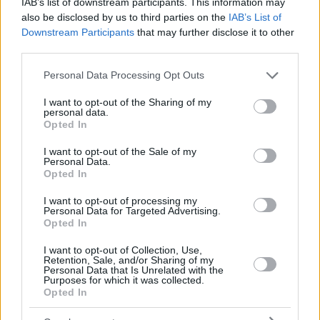
IAB’s list of downstream participants. This information may
also be disclosed by us to third parties on the
IAB’s List of
Downstream Participants
that may further disclose it to other
third parties.
Please note that this website/app uses one or more Google
Personal Data Processing Opt Outs
services and may gather and store information including but
Το να γνωρίζεις ότι το προσωπικό του Goody’s Burger
not limited to your visit or usage behaviour. You may click to
I want to opt-out of the Sharing of my
personal data.
grant or deny consent to Google and its third-party tags to
House φροντίζει για την ασφάλεια και την υγεία των
Opted In
use your data for below specified purposes in below Google
επισκεπτών του, δίνοντας μεγάλη προσοχή ώστε να
consent section.
I want to opt-out of the Sale of my
τηρούνται όλοι οι σχετικοί κανόνες, για να αισθάνεσαι
Personal Data.
Opted In
ασφαλής, βάζει ένα ακόμη λιθαράκι στην καλοκαιρινή
γαλήνη και σιγουριά που αναζητάς, περισσότερο από
I want to opt-out of processing my
Personal Data for Targeted Advertising.
ποτέ, φέτος το καλοκαίρι.
Opted In
I want to opt-out of Collection, Use,
Retention, Sale, and/or Sharing of my
Personal Data that Is Unrelated with the
Goody’s Burger House, δαγκωτό.
Purposes for which it was collected.
Opted In