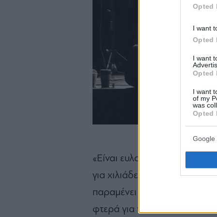
Opted 
I want t
Opted 
I want 
Advertis
Opted 
I want t
of my P
was col
Opted 
Google 
«Είναι ευλογία να βλέπει κανε
για χιλιάδες οικογένειες. Να 
παραμένει πιστό στην αρχική 
φτερά για να ανοίξουν τους 