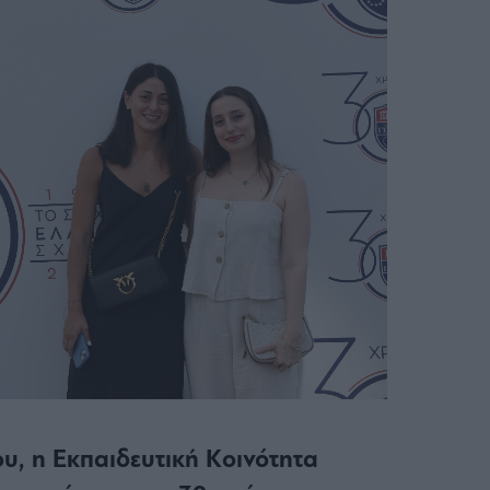
υ, η Εκπαιδευτική Κοινότητα