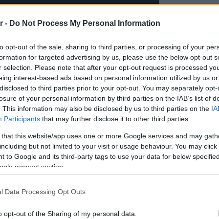
Πλαζ Βάρ
Ξεμπλοκ
r -
Do Not Process My Personal Information
των 15 ε
για την 
Αθηναϊκή
to opt-out of the sale, sharing to third parties, or processing of your per
formation for targeted advertising by us, please use the below opt-out s
r selection. Please note that after your opt-out request is processed y
Νόστος 
ταβέρνα
eing interest-based ads based on personal information utilized by us or
όπου το 
disclosed to third parties prior to your opt-out. You may separately opt-
losure of your personal information by third parties on the IAB’s list of
. This information may also be disclosed by us to third parties on the
IA
Participants
that may further disclose it to other third parties.
 that this website/app uses one or more Google services and may gath
including but not limited to your visit or usage behaviour. You may click 
 to Google and its third-party tags to use your data for below specifi
ogle consent section.
l Data Processing Opt Outs
o opt-out of the Sharing of my personal data.