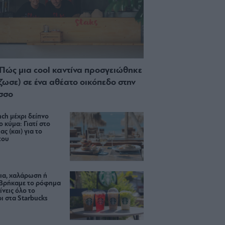
 Πώς μια cool καντίνα προσγειώθηκε
ίζωσε) σε ένα αθέατο οικόπεδο στην
σσο
ch μέχρι δείπνο
ο κύμα: Γιατί στο
ας (και) για το
του
ια, χαλάρωση ή
 Βρήκαμε το ρόφημα
ίνεις όλο το
ι στα Starbucks