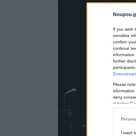
Noupou.g
If you wish 
sensitive in
confirm you
continue se
information 
further disc
participants
Downstream 
Please note
information 
deny consent
in below Go
Persona
I want t