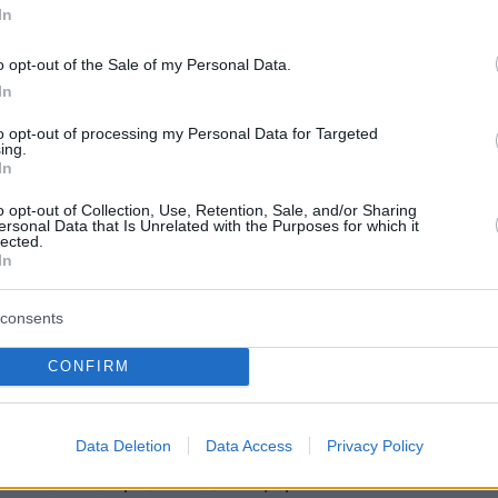
In
o opt-out of the Sale of my Personal Data.
In
to opt-out of processing my Personal Data for Targeted
ing.
In
o opt-out of Collection, Use, Retention, Sale, and/or Sharing
ersonal Data that Is Unrelated with the Purposes for which it
lected.
In
consents
ίς ένα όνειρο να γίνεται κοινός τόπος
CONFIRM
εξελίσσεται, να μεγαλώνει και να
του αποστολή: να δίνει στα παιδιά τα
Data Deletion
Data Access
Privacy Policy
δικούς τους ορίζοντες», ανέφερε ο