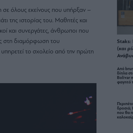
 σε όλους εκείνους που υπήρξαν –
μάτι της ιστορίας του. Μαθητές και
ικοί και συνεργάτες, άνθρωποι που
υς στη διαμόρφωση του
Staks:
(και ρ
 υπηρετεί το σχολείο από την πρώτη
Ανάβυ
Από brun
δίπλα στ
Bolivar π
φαγητό 
Περιπέτε
δροσιά;
που θα π
καλοκαίρ