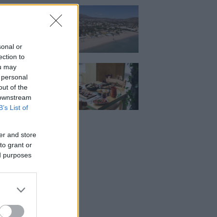
κιζας:
άρει η επένδυση
κατ. – Η νέα εποχή
ιστορική πλαζ της
ς Ριβιέρας
sonal or
ection to
ou may
Μεζέ: Μια σύγχρονη
 στη Νέα Σμύρνη
 personal
κρέας μιλάει πρώτο
out of the
 downstream
B’s List of
er and store
to grant or
ed purposes