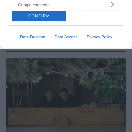
Google consents
CONFIRM
Tags
Εκπαίδευση
Λεόντειος Νέας Σμύρνης
Νέα Σμύρνη
Νότια
Προάστια
τεχνητή νοημοσύνη
Data Deletion
Data Access
Privacy Policy
ΔΙΑΒΑΣΤΕ ΑΚΟΜΑ