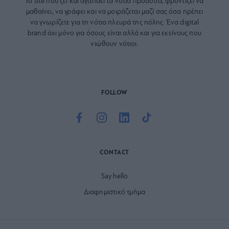
Το site που ζει και αγαπάει τα
νότια προάστια
, φροντίζει να
μαθαίνει, να γράφει και να μοιράζεται μαζί σας όσα πρέπει
να γνωρίζετε για τη νότια πλευρά της πόλης. Ένα digital
brand όχι μόνο για όσους είναι αλλά και για εκείνους που
νιώθουν νότιοι.
FOLLOW
CONTACT
Say hello
Διαφημιστικό τμήμα