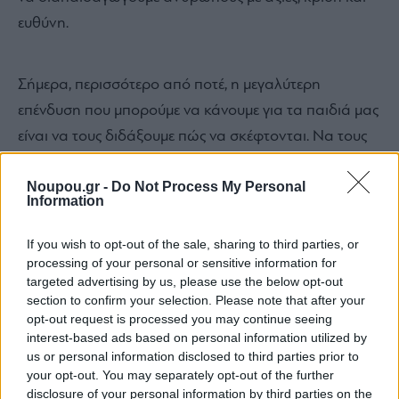
ευθύνη.
Σήμερα, περισσότερο από ποτέ, η μεγαλύτερη
επένδυση που μπορούμε να κάνουμε για τα παιδιά μας
είναι να τους διδάξουμε πώς να σκέφτονται. Να τους
δώσουμε τα εργαλεία όχι απλώς να προσαρμοστούν
Noupou.gr -
Do Not Process My Personal
στο μέλλον, αλλά να το διαμορφώσουν με συνείδηση,
Information
αυτοπεποίθηση και ανθρωπισμό.
If you wish to opt-out of the sale, sharing to third parties, or
processing of your personal or sensitive information for
targeted advertising by us, please use the below opt-out
section to confirm your selection. Please note that after your
opt-out request is processed you may continue seeing
interest-based ads based on personal information utilized by
Λεόντειος Σχολή Νέας
us or personal information disclosed to third parties prior to
Σμύρνης
your opt-out. You may separately opt-out of the further
disclosure of your personal information by third parties on the