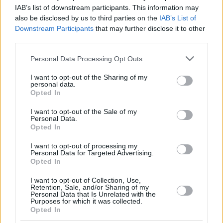
IAB’s list of downstream participants. This information may
Θεμιστοκλή Σοφούλη 2, Νέα Σμύρνη
also be disclosed by us to third parties on the
IAB’s List of
Downstream Participants
that may further disclose it to other
210 9418011
third parties.
https://leonteios.edu.gr/
Please note that this website/app uses one or more Google
Personal Data Processing Opt Outs
services and may gather and store information including but
not limited to your visit or usage behaviour. You may click to
I want to opt-out of the Sharing of my
Facebook
personal data.
grant or deny consent to Google and its third-party tags to
Opted In
use your data for below specified purposes in below Google
Instagram
consent section.
I want to opt-out of the Sale of my
Personal Data.
Youtube
Opted In
I want to opt-out of processing my
Personal Data for Targeted Advertising.
Opted In
I want to opt-out of Collection, Use,
Retention, Sale, and/or Sharing of my
Personal Data that Is Unrelated with the
Purposes for which it was collected.
Share this
Opted In