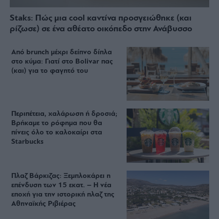
Staks: Πώς μια cool καντίνα προσγειώθηκε (και
ρίζωσε) σε ένα αθέατο οικόπεδο στην Ανάβυσσο
Από brunch μέχρι δείπνο δίπλα
στο κύμα: Γιατί στο Bolivar πας
(και) για το φαγητό του
Περιπέτεια, χαλάρωση ή δροσιά;
Βρήκαμε το ρόφημα που θα
πίνεις όλο το καλοκαίρι στα
Starbucks
Πλαζ Βάρκιζας: Ξεμπλοκάρει η
επένδυση των 15 εκατ. – Η νέα
εποχή για την ιστορική πλαζ της
Αθηναϊκής Ριβιέρας